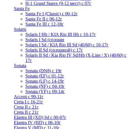
H-1 Grand Starex (9-12 мест) с 07г
Santa Fe
Santa Fe I (Classic) с 00-12г
Santa Fe II с 06-12г
Santa Fe III c 12-18г
Solaris
Solaris I Hb / KIA Rio III Hb с 10-17г
Solaris I Sd (сплошн
Solaris I Sd / KIA Rio III Sd (40/60) с 10-17г
Solaris II Sd (сплошной) с 17г
Solaris II Sd / Kia Rio IV Sd/Hb (X-Line / X) (40/60) с
17г
Sonata
Sonata (DN8) с 19г
Sonata (EF) с 01-12г
Sonata (LF) с 14-19г
Sonata (NF) с 04-10г
Sonata (YF) с 09-14г
Accent с 99-11г
Creta I с 16-21г
Creta II с 21г
Creta II с 21г
Elantra III (XD) Sd c 00-07г
Elantra IV (HD) с 06-10г
Elantra V (MD) c 11-16г