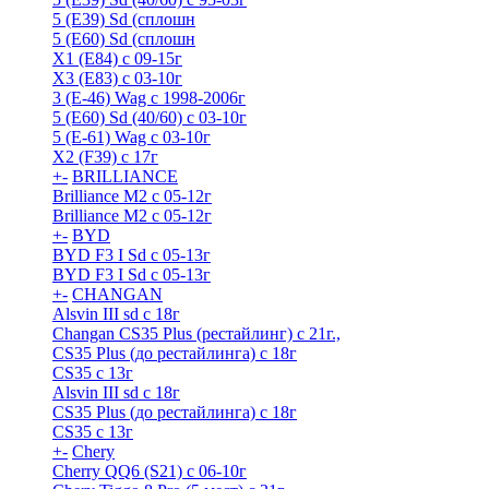
5 (E39) Sd (сплошн
5 (E60) Sd (сплошн
X1 (E84) с 09-15г
X3 (E83) с 03-10г
3 (Е-46) Wag с 1998-2006г
5 (E60) Sd (40/60) с 03-10г
5 (Е-61) Wag с 03-10г
X2 (F39) с 17г
+
-
BRILLIANCE
Brilliance M2 с 05-12г
Brilliance M2 с 05-12г
+
-
BYD
BYD F3 I Sd с 05-13г
BYD F3 I Sd с 05-13г
+
-
CHANGAN
Alsvin III sd с 18г
Changan CS35 Plus (рестайлинг) с 21г.,
CS35 Plus (до рестайлинга) с 18г
CS35 с 13г
Alsvin III sd с 18г
CS35 Plus (до рестайлинга) с 18г
CS35 с 13г
+
-
Chery
Cherry QQ6 (S21) с 06-10г