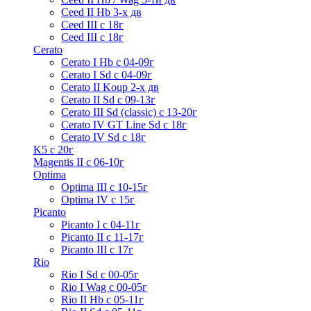
Ceed II Hb 3-х дв
Ceed III с 18г
Ceed III с 18г
Cerato
Cerato I Hb с 04-09г
Cerato I Sd с 04-09г
Cerato II Koup 2-х дв
Cerato II Sd c 09-13г
Cerato III Sd (classic) с 13-20г
Cerato IV GT Line Sd с 18г
Cerato IV Sd с 18г
K5 с 20г
Magentis II с 06-10г
Optima
Optima III с 10-15г
Optima IV с 15г
Picanto
Picanto I с 04-11г
Picanto II c 11-17г
Picanto III c 17г
Rio
Rio I Sd с 00-05г
Rio I Wag c 00-05г
Rio II Hb с 05-11г