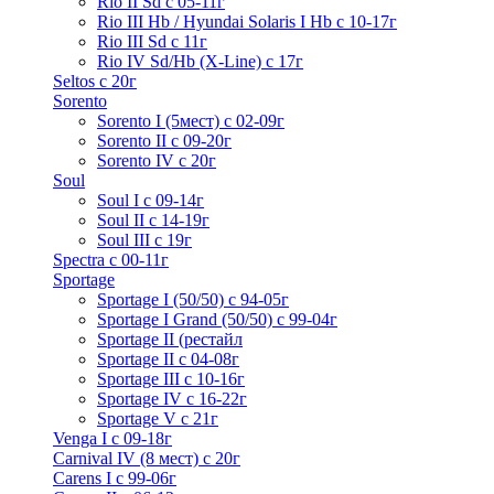
Rio II Sd с 05-11г
Rio III Hb / Hyundai Solaris I Hb с 10-17г
Rio III Sd c 11г
Rio IV Sd/Hb (X-Line) с 17г
Seltos с 20г
Sorento
Sorento I (5мест) с 02-09г
Sorento II c 09-20г
Sorento IV с 20г
Soul
Soul I с 09-14г
Soul II с 14-19г
Soul III с 19г
Spectra с 00-11г
Sportage
Sportage I (50/50) с 94-05г
Sportage I Grand (50/50) с 99-04г
Sportage II (рестайл
Sportage II c 04-08г
Sportage III c 10-16г
Sportage IV с 16-22г
Sportage V с 21г
Venga I c 09-18г
Carnival IV (8 мест) с 20г
Carens I c 99-06г