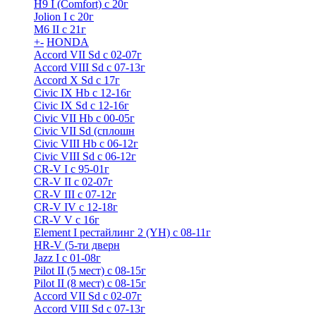
H9 I (Comfort) с 20г
Jolion I с 20г
M6 II с 21г
+
-
HONDA
Accord VII Sd с 02-07г
Accord VIII Sd с 07-13г
Accord X Sd с 17г
Civic IX Hb с 12-16г
Civic IX Sd c 12-16г
Civic VII Hb с 00-05г
Civic VII Sd (сплошн
Civic VIII Hb с 06-12г
Civic VIII Sd с 06-12г
CR-V I с 95-01г
CR-V II с 02-07г
CR-V III с 07-12г
CR-V IV с 12-18г
CR-V V с 16г
Element I рестайлинг 2 (YH) с 08-11г
HR-V (5-ти дверн
Jazz I c 01-08г
Pilot II (5 мест) с 08-15г
Pilot II (8 мест) с 08-15г
Accord VII Sd с 02-07г
Accord VIII Sd с 07-13г