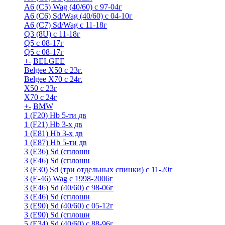
A6 (С5) Wag (40/60) с 97-04г
A6 (С6) Sd/Wag (40/60) c 04-10г
А6 (C7) Sd/Wag с 11-18г
Q3 (8U) с 11-18г
Q5 с 08-17г
Q5 с 08-17г
+
-
BELGEE
Belgee X50 с 23г.
Belgee X70 с 24г.
X50 с 23г
X70 с 24г
+
-
BMW
1 (F20) Hb 5-ти дв
1 (F21) Hb 3-х дв
1 (Е81) Hb 3-х дв
1 (Е87) Hb 5-ти дв
3 (E36) Sd (сплошн
3 (E46) Sd (сплошн
3 (F30) Sd (три отдельных спинки) с 11-20г
3 (Е-46) Wag с 1998-2006г
3 (Е46) Sd (40/60) с 98-06г
3 (Е46) Sd (сплошн
3 (Е90) Sd (40/60) с 05-12г
3 (Е90) Sd (сплошн
5 (E34) Sd (40/60) с 88-96г