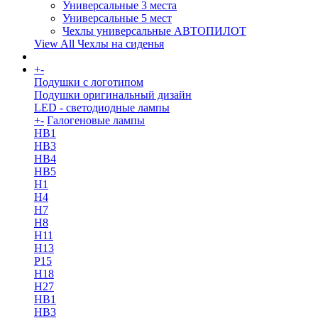
Универсальные 3 места
Универсальные 5 мест
Чехлы универсальные АВТОПИЛОТ
View All Чехлы на сиденья
+
-
More
Подушки с логотипом
Подушки оригинальный дизайн
LED - светодиодные лампы
+
-
Галогеновые лампы
HB1
HB3
HB4
HB5
H1
H4
H7
H8
H11
H13
Р15
H18
H27
HB1
HB3