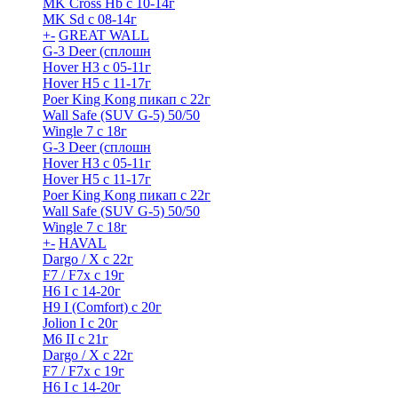
MK Cross Hb с 10-14г
MK Sd с 08-14г
+
-
GREAT WALL
G-3 Deer (сплошн
Hover H3 с 05-11г
Hover H5 с 11-17г
Poer King Kong пикап с 22г
Wall Safe (SUV G-5) 50/50
Wingle 7 с 18г
G-3 Deer (сплошн
Hover H3 с 05-11г
Hover H5 с 11-17г
Poer King Kong пикап с 22г
Wall Safe (SUV G-5) 50/50
Wingle 7 с 18г
+
-
HAVAL
Dargo / Х с 22г
F7 / F7x с 19г
H6 I с 14-20г
H9 I (Comfort) с 20г
Jolion I с 20г
M6 II с 21г
Dargo / Х с 22г
F7 / F7x с 19г
H6 I с 14-20г