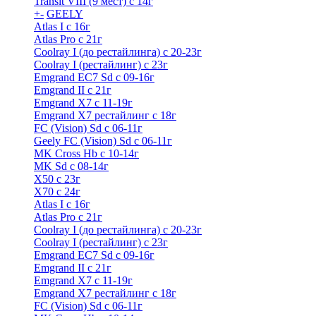
Transit VIII (9 мест) с 14г
+
-
GEELY
Atlas I c 16г
Atlas Pro с 21г
Coolray I (до рестайлинга) с 20-23г
Coolray I (рестайлинг) с 23г
Emgrand EC7 Sd c 09-16г
Emgrand II с 21г
Emgrand X7 c 11-19г
Emgrand X7 рестайлинг c 18г
FC (Vision) Sd c 06-11г
Geely FC (Vision) Sd c 06-11г
MK Cross Hb с 10-14г
MK Sd с 08-14г
X50 с 23г
X70 с 24г
Atlas I c 16г
Atlas Pro с 21г
Coolray I (до рестайлинга) с 20-23г
Coolray I (рестайлинг) с 23г
Emgrand EC7 Sd c 09-16г
Emgrand II с 21г
Emgrand X7 c 11-19г
Emgrand X7 рестайлинг c 18г
FC (Vision) Sd c 06-11г