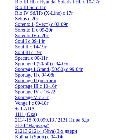
Rio III Hb / Hyundai Solaris I Hb с 10-17г
Rio III Sd c 11г
Rio IV Sd/Hb (X-Line) с 17г
Seltos с 20г
Sorento I (5мест) с 02-09г
Sorento II c 09-20г
Sorento IV с 20г
Soul I с 09-14г
Soul II с 14-19г
Soul III с 19г
Spectra с 00-11г
Sportage I (50/50) с 94-05г
Sportage I Grand (50/50) с 99-04г
Sportage II c 04-08г
Sportage II (рестайл
Sportage III c 10-16г
Sportage IV с 16-22г
Sportage V с 21г
Venga I c 09-18г
+
-
LADA
1111 (Ока)
2114-15 (09,099,13 / 2131 Нива 5дв
2120 "Надежда"
21213-21214 (Niva) 3-х дверн
Kalina I (Sport) с 04-14г