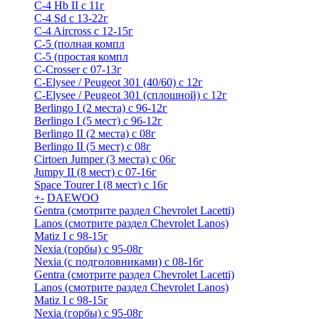
C-4 Hb II с 11г
C-4 Sd c 13-22г
C-4 Airсross с 12-15г
С-5 (полная компл
С-5 (простая компл
C-Crosser с 07-13г
C-Elysee / Peugeot 301 (40/60) с 12г
C-Elysee / Peugeot 301 (сплошной) с 12г
Berlingo I (2 места) с 96-12г
Berlingo I (5 мест) с 96-12г
Berlingo II (2 места) с 08г
Berlingo II (5 мест) с 08г
Cirtoen Jumper (3 места) с 06г
Jumpy II (8 мест) с 07-16г
Space Tourer I (8 мест) с 16г
+
-
DAEWOO
Gentra (смотрите раздел Chevrolet Lacetti)
Lanos (смотрите раздел Chevrolet Lanos)
Matiz I с 98-15г
Nexia (горбы) с 95-08г
Nexia (с подголовниками) с 08-16г
Gentra (смотрите раздел Chevrolet Lacetti)
Lanos (смотрите раздел Chevrolet Lanos)
Matiz I с 98-15г
Nexia (горбы) с 95-08г