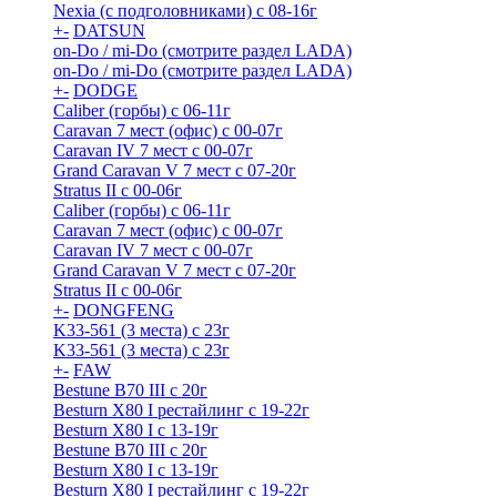
Nexia (с подголовниками) с 08-16г
+
-
DATSUN
on-Do / mi-Do (смотрите раздел LADA)
on-Do / mi-Do (смотрите раздел LADA)
+
-
DODGE
Caliber (горбы) с 06-11г
Caravan 7 мест (офис) с 00-07г
Caravan IV 7 мест с 00-07г
Grand Caravan V 7 мест с 07-20г
Stratus II с 00-06г
Caliber (горбы) с 06-11г
Caravan 7 мест (офис) с 00-07г
Caravan IV 7 мест с 00-07г
Grand Caravan V 7 мест с 07-20г
Stratus II с 00-06г
+
-
DONGFENG
K33-561 (3 места) с 23г
K33-561 (3 места) с 23г
+
-
FAW
Bestune B70 III с 20г
Besturn X80 I рестайлинг с 19-22г
Besturn X80 I с 13-19г
Bestune B70 III с 20г
Besturn X80 I с 13-19г
Besturn X80 I рестайлинг с 19-22г