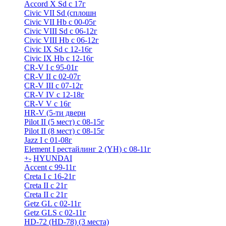
Accord X Sd с 17г
Civic VII Sd (сплошн
Civic VII Hb с 00-05г
Civic VIII Sd с 06-12г
Civic VIII Hb с 06-12г
Civic IX Sd c 12-16г
Civic IX Hb с 12-16г
CR-V I с 95-01г
CR-V II с 02-07г
CR-V III с 07-12г
CR-V IV с 12-18г
CR-V V с 16г
HR-V (5-ти дверн
Pilot II (5 мест) с 08-15г
Pilot II (8 мест) с 08-15г
Jazz I c 01-08г
Element I рестайлинг 2 (YH) с 08-11г
+
-
HYUNDAI
Accent с 99-11г
Creta I с 16-21г
Creta II с 21г
Creta II с 21г
Getz GL с 02-11г
Getz GLS с 02-11г
HD-72 (HD-78) (3 места)