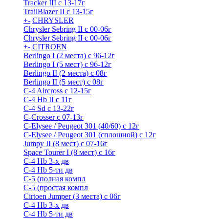
Tracker III с 13-17г
TrailBlazer II с 13-15г
+
-
CHRYSLER
Chrysler Sebring II с 00-06г
Chrysler Sebring II с 00-06г
+
-
CITROEN
Berlingo I (2 места) с 96-12г
Berlingo I (5 мест) с 96-12г
Berlingo II (2 места) с 08г
Berlingo II (5 мест) с 08г
C-4 Airсross с 12-15г
C-4 Hb II с 11г
C-4 Sd c 13-22г
C-Crosser с 07-13г
C-Elysee / Peugeot 301 (40/60) с 12г
C-Elysee / Peugeot 301 (сплошной) с 12г
Jumpy II (8 мест) с 07-16г
Space Tourer I (8 мест) с 16г
С-4 Hb 3-х дв
С-4 Hb 5-ти дв
С-5 (полная компл
С-5 (простая компл
Cirtoen Jumper (3 места) с 06г
С-4 Hb 3-х дв
С-4 Hb 5-ти дв