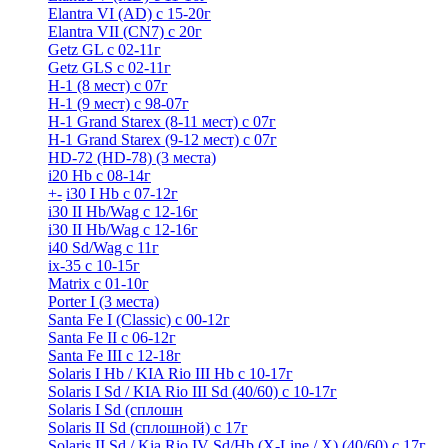
Elantra VI (AD) с 15-20г
Elantra VII (CN7) с 20г
Getz GL с 02-11г
Getz GLS с 02-11г
H-1 (8 мест) c 07г
H-1 (9 мест) c 98-07г
H-1 Grand Starex (8-11 мест) с 07г
H-1 Grand Starex (9-12 мест) с 07г
HD-72 (HD-78) (3 места)
i20 Hb с 08-14г
+
-
i30 I Hb с 07-12г
i30 II Hb/Wag с 12-16г
i30 II Hb/Wag с 12-16г
i40 Sd/Wag с 11г
ix-35 с 10-15г
Matrix с 01-10г
Porter I (3 места)
Santa Fe I (Classic) с 00-12г
Santa Fe II с 06-12г
Santa Fe III c 12-18г
Solaris I Hb / KIA Rio III Hb с 10-17г
Solaris I Sd / KIA Rio III Sd (40/60) с 10-17г
Solaris I Sd (сплошн
Solaris II Sd (сплошной) с 17г
Solaris II Sd / Kia Rio IV Sd/Hb (X-Line / X) (40/60) с 17г