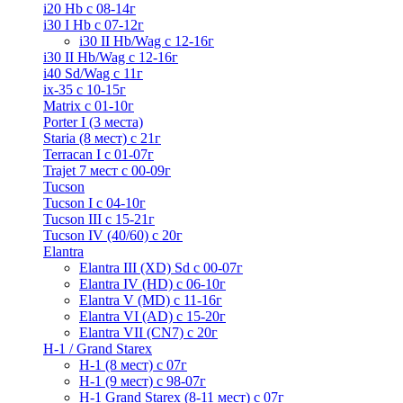
i20 Hb с 08-14г
i30 I Hb с 07-12г
i30 II Hb/Wag с 12-16г
i30 II Hb/Wag с 12-16г
i40 Sd/Wag с 11г
ix-35 с 10-15г
Matrix с 01-10г
Porter I (3 места)
Staria (8 мест) c 21г
Terracan I c 01-07г
Trajet 7 мест с 00-09г
Tucson
Tucson I c 04-10г
Tucson III с 15-21г
Tucson IV (40/60) с 20г
Elantra
Elantra III (XD) Sd c 00-07г
Elantra IV (HD) с 06-10г
Elantra V (MD) c 11-16г
Elantra VI (AD) с 15-20г
Elantra VII (CN7) с 20г
H-1 / Grand Starex
H-1 (8 мест) c 07г
H-1 (9 мест) c 98-07г
H-1 Grand Starex (8-11 мест) с 07г