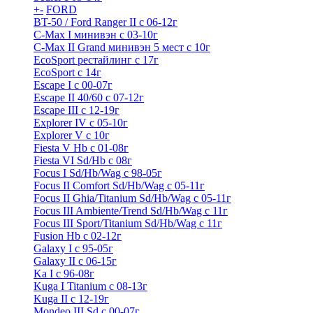
+
-
FORD
BT-50 / Ford Ranger II с 06-12г
C-Max I минивэн с 03-10г
C-Max II Grand минивэн 5 мест с 10г
EcoSport рестайлинг с 17г
EcoSport с 14г
Escape I с 00-07г
Escape II 40/60 с 07-12г
Escape III с 12-19г
Explorer IV c 05-10г
Explorer V c 10г
Fiesta V Hb с 01-08г
Fiesta VI Sd/Hb с 08г
Focus I Sd/Hb/Wag с 98-05г
Focus II Comfort Sd/Hb/Wag с 05-11г
Focus II Ghia/Titanium Sd/Hb/Wag с 05-11г
Focus III Ambiente/Trend Sd/Hb/Wag с 11г
Focus III Sport/Titanium Sd/Hb/Wag с 11г
Fusion Hb с 02-12г
Galaxy I с 95-05г
Galaxy II c 06-15г
Ka I с 96-08г
Kuga I Titanium с 08-13г
Kuga II c 12-19г
Mondeo III Sd с 00-07г