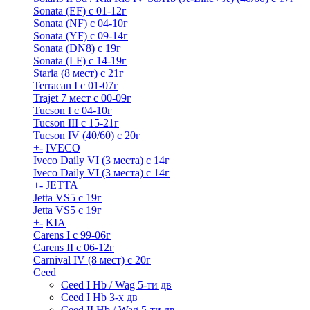
Sonata (EF) с 01-12г
Sonata (NF) с 04-10г
Sonata (YF) с 09-14г
Sonata (DN8) с 19г
Sonata (LF) с 14-19г
Staria (8 мест) c 21г
Terracan I c 01-07г
Trajet 7 мест с 00-09г
Tucson I c 04-10г
Tucson III с 15-21г
Tucson IV (40/60) с 20г
+
-
IVECO
Iveco Daily VI (3 места) с 14г
Iveco Daily VI (3 места) с 14г
+
-
JETTA
Jetta VS5 с 19г
Jetta VS5 с 19г
+
-
KIA
Carens I c 99-06г
Carens II c 06-12г
Carnival IV (8 мест) с 20г
Ceed
Ceed I Hb / Wag 5-ти дв
Ceed I Hb 3-х дв
Ceed II Hb / Wag 5-ти дв