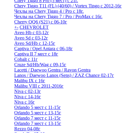
Chery Tiggo 8 Pro (5 мест) с 21г.
Chery Tiggo T11 (FL) (40/60) / Vortex Tingo с 2012-16г
Чехлы на Chery Tiggo 4 / Pro с 18г.
Чехлы на Chery Tiggo 7 / Pro / ProMax с 16г.
Cherry QQ6 (S21) с 06-10г
+
-
CHEVROLET
Aveo Hb с 03-12г
Aveo Sd с 03-12г
Aveo Sd/Hb с 12-15г
Captiva / Opel Antara с 06-18г
Captiva II 7 мест с 18г
Cobalt с 11г
Cruze Sd/Hb/Wag c 09-15г
Lacetti / Daewoo Gentra / Ravon Gentra
Lanos / Daewoo Lanos (Sens) / ZAZ Chance 02-17г
Malibu IX с 16г
Malibu VIII с 2011-2016г
Niva с 02-13г
Niva с 14-16г
Niva с 16г
Orlando 5 мест с 11-15г
Orlando 5 мест с 13-15г
Orlando 7 мест с 11-15г
Orlando 7 мест с 13-15г
Rezzo 04-08г