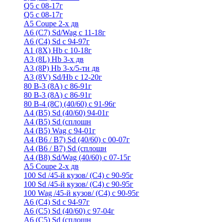
Q5 с 08-17г
Q5 с 08-17г
А5 Coupe 2-х дв
А6 (C7) Sd/Wag с 11-18г
А6 (С4) Sd с 94-97г
A1 (8X) Hb с 10-18г
A3 (8L) Hb 3-х дв
A3 (8P) Hb 3-х/5-ти дв
A3 (8V) Sd/Hb c 12-20г
80 B-3 (8A) с 86-91г
80 В-3 (8А) с 86-91г
80 B-4 (8С) (40/60) с 91-96г
A4 (B5) Sd (40/60) 94-01г
A4 (B5) Sd (сплошн
A4 (B5) Wag с 94-01г
A4 (B6 / B7) Sd (40/60) с 00-07г
A4 (B6 / B7) Sd (сплошн
A4 (B8) Sd/Wag (40/60) с 07-15г
А5 Coupe 2-х дв
100 Sd /45-й кузов/ (С4) с 90-95г
100 Sd /45-й кузов/ (С4) с 90-95г
100 Wag /45-й кузов/ (С4) с 90-95г
А6 (С4) Sd с 94-97г
A6 (С5) Sd (40/60) с 97-04г
A6 (С5) Sd (сплошн