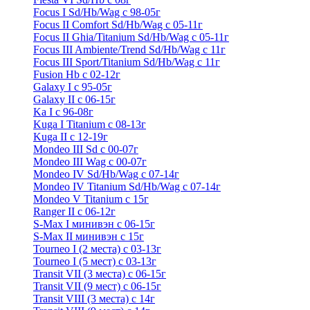
Focus I Sd/Hb/Wag с 98-05г
Focus II Comfort Sd/Hb/Wag с 05-11г
Focus II Ghia/Titanium Sd/Hb/Wag с 05-11г
Focus III Ambiente/Trend Sd/Hb/Wag с 11г
Focus III Sport/Titanium Sd/Hb/Wag с 11г
Fusion Hb с 02-12г
Galaxy I с 95-05г
Galaxy II c 06-15г
Ka I с 96-08г
Kuga I Titanium с 08-13г
Kuga II c 12-19г
Mondeo III Sd с 00-07г
Mondeo III Wag с 00-07г
Mondeo IV Sd/Hb/Wag с 07-14г
Mondeo IV Titanium Sd/Hb/Wag с 07-14г
Mondeo V Titanium с 15г
Ranger II с 06-12г
S-Max I минивэн с 06-15г
S-Max II минивэн с 15г
Tourneo I (2 места) с 03-13г
Tourneo I (5 мест) с 03-13г
Transit VII (3 места) с 06-15г
Transit VII (9 мест) с 06-15г
Transit VIII (3 места) с 14г