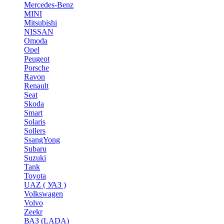
Mercedes-Benz
MINI
Mitsubishi
NISSAN
Omoda
Opel
Peugeot
Porsche
Ravon
Renault
Seat
Skoda
Smart
Solaris
Sollers
SsangYong
Subaru
Suzuki
Tank
Toyota
UAZ ( УАЗ )
Volkswagen
Volvo
Zeekr
ВАЗ (LADA)