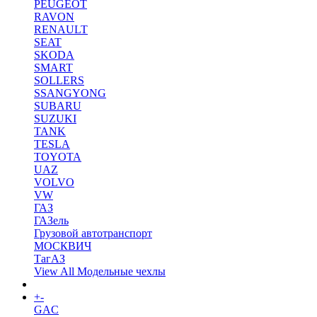
PEUGEOT
RAVON
RENAULT
SEAT
SKODA
SMART
SOLLERS
SSANGYONG
SUBARU
SUZUKI
TANK
TESLA
TOYOTA
UAZ
VOLVO
VW
ГАЗ
ГАЗель
Грузовой автотранспорт
МОСКВИЧ
ТагАЗ
View All Модельные чехлы
+
-
Коврики в салон
GAC