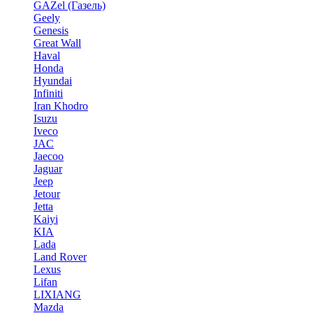
GAZel (Газель)
Geely
Genesis
Great Wall
Haval
Honda
Hyundai
Infiniti
Iran Khodro
Isuzu
Iveco
JAC
Jaecoo
Jaguar
Jeep
Jetour
Jetta
Kaiyi
KIA
Lada
Land Rover
Lexus
Lifan
LIXIANG
Mazda