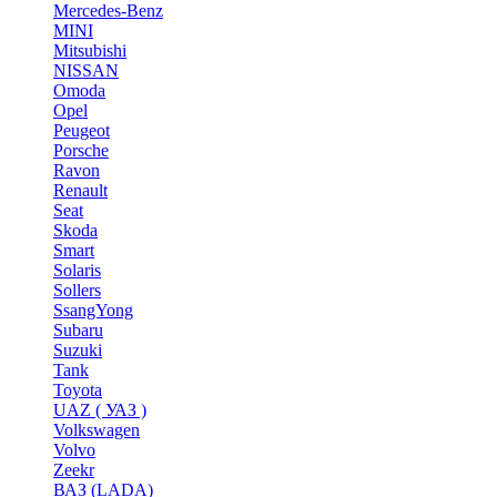
Mercedes-Benz
MINI
Mitsubishi
NISSAN
Omoda
Opel
Peugeot
Porsche
Ravon
Renault
Seat
Skoda
Smart
Solaris
Sollers
SsangYong
Subaru
Suzuki
Tank
Toyota
UAZ ( УАЗ )
Volkswagen
Volvo
Zeekr
ВАЗ (LADA)