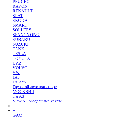
PEUGEOT
RAVON
RENAULT
SEAT
SKODA
SMART
SOLLERS
SSANGYONG
SUBARU
SUZUKI
TANK
TESLA
TOYOTA
UAZ
VOLVO
VW
ГАЗ
ГАЗель
Грузовой автотранспорт
МОСКВИЧ
ТагАЗ
View All Модельные чехлы
+
-
Коврики в салон
GAC