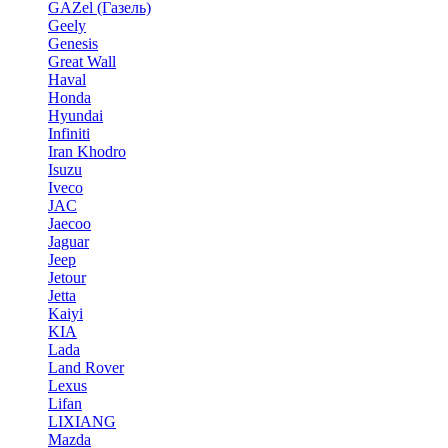
GAZel (Газель)
Geely
Genesis
Great Wall
Haval
Honda
Hyundai
Infiniti
Iran Khodro
Isuzu
Iveco
JAC
Jaecoo
Jaguar
Jeep
Jetour
Jetta
Kaiyi
KIA
Lada
Land Rover
Lexus
Lifan
LIXIANG
Mazda