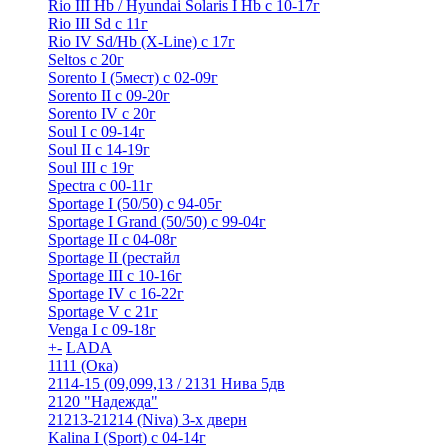
Rio III Hb / Hyundai Solaris I Hb с 10-17г
Rio III Sd c 11г
Rio IV Sd/Hb (X-Line) с 17г
Seltos с 20г
Sorento I (5мест) с 02-09г
Sorento II c 09-20г
Sorento IV с 20г
Soul I с 09-14г
Soul II с 14-19г
Soul III с 19г
Spectra с 00-11г
Sportage I (50/50) с 94-05г
Sportage I Grand (50/50) с 99-04г
Sportage II c 04-08г
Sportage II (рестайл
Sportage III c 10-16г
Sportage IV с 16-22г
Sportage V с 21г
Venga I c 09-18г
+
-
LADA
1111 (Ока)
2114-15 (09,099,13 / 2131 Нива 5дв
2120 "Надежда"
21213-21214 (Niva) 3-х дверн
Kalina I (Sport) с 04-14г