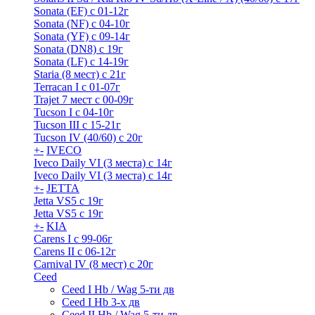
Sonata (EF) с 01-12г
Sonata (NF) с 04-10г
Sonata (YF) с 09-14г
Sonata (DN8) с 19г
Sonata (LF) с 14-19г
Staria (8 мест) c 21г
Terracan I c 01-07г
Trajet 7 мест с 00-09г
Tucson I c 04-10г
Tucson III с 15-21г
Tucson IV (40/60) с 20г
+
-
IVECO
Iveco Daily VI (3 места) с 14г
Iveco Daily VI (3 места) с 14г
+
-
JETTA
Jetta VS5 с 19г
Jetta VS5 с 19г
+
-
KIA
Carens I c 99-06г
Carens II c 06-12г
Carnival IV (8 мест) с 20г
Ceed
Ceed I Hb / Wag 5-ти дв
Ceed I Hb 3-х дв
Ceed II Hb / Wag 5-ти дв