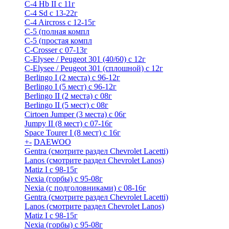
C-4 Hb II с 11г
C-4 Sd c 13-22г
C-4 Airсross с 12-15г
С-5 (полная компл
С-5 (простая компл
C-Crosser с 07-13г
C-Elysee / Peugeot 301 (40/60) с 12г
C-Elysee / Peugeot 301 (сплошной) с 12г
Berlingo I (2 места) с 96-12г
Berlingo I (5 мест) с 96-12г
Berlingo II (2 места) с 08г
Berlingo II (5 мест) с 08г
Cirtoen Jumper (3 места) с 06г
Jumpy II (8 мест) с 07-16г
Space Tourer I (8 мест) с 16г
+
-
DAEWOO
Gentra (смотрите раздел Chevrolet Lacetti)
Lanos (смотрите раздел Chevrolet Lanos)
Matiz I с 98-15г
Nexia (горбы) с 95-08г
Nexia (с подголовниками) с 08-16г
Gentra (смотрите раздел Chevrolet Lacetti)
Lanos (смотрите раздел Chevrolet Lanos)
Matiz I с 98-15г
Nexia (горбы) с 95-08г