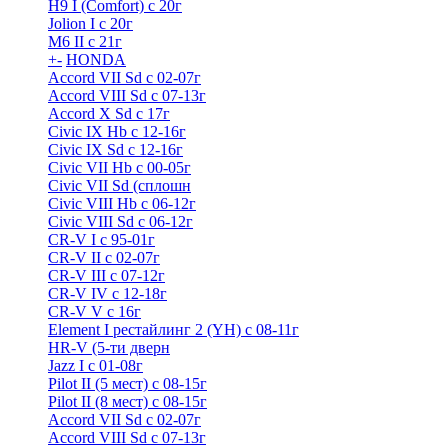
H9 I (Comfort) с 20г
Jolion I с 20г
M6 II с 21г
+
-
HONDA
Accord VII Sd с 02-07г
Accord VIII Sd с 07-13г
Accord X Sd с 17г
Civic IX Hb с 12-16г
Civic IX Sd c 12-16г
Civic VII Hb с 00-05г
Civic VII Sd (сплошн
Civic VIII Hb с 06-12г
Civic VIII Sd с 06-12г
CR-V I с 95-01г
CR-V II с 02-07г
CR-V III с 07-12г
CR-V IV с 12-18г
CR-V V с 16г
Element I рестайлинг 2 (YH) с 08-11г
HR-V (5-ти дверн
Jazz I c 01-08г
Pilot II (5 мест) с 08-15г
Pilot II (8 мест) с 08-15г
Accord VII Sd с 02-07г
Accord VIII Sd с 07-13г