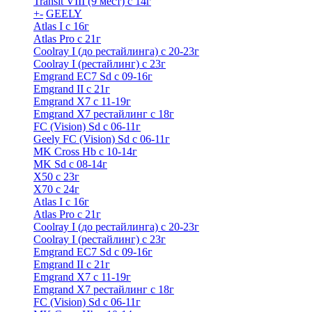
Transit VIII (9 мест) с 14г
+
-
GEELY
Atlas I c 16г
Atlas Pro с 21г
Coolray I (до рестайлинга) с 20-23г
Coolray I (рестайлинг) с 23г
Emgrand EC7 Sd c 09-16г
Emgrand II с 21г
Emgrand X7 c 11-19г
Emgrand X7 рестайлинг c 18г
FC (Vision) Sd c 06-11г
Geely FC (Vision) Sd c 06-11г
MK Cross Hb с 10-14г
MK Sd с 08-14г
X50 с 23г
X70 с 24г
Atlas I c 16г
Atlas Pro с 21г
Coolray I (до рестайлинга) с 20-23г
Coolray I (рестайлинг) с 23г
Emgrand EC7 Sd c 09-16г
Emgrand II с 21г
Emgrand X7 c 11-19г
Emgrand X7 рестайлинг c 18г
FC (Vision) Sd c 06-11г