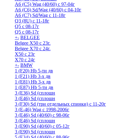
A6 (С5) Wag (40/60) с 97-04г
A6 (С6) Sd/Wag (40/60) c 04-10г
А6 (C7) Sd/Wag с 11-18г
Q3 (8U) с 11-18г
Q5 с 08-17г
Q5 с 08-17г
+
-
BELGEE
Belgee X50 с 23г.
Belgee X70 с 24г.
X50 с 23г
X70 с 24г
+
-
BMW
1 (F20) Hb 5-ти дв
1 (F21) Hb 3-х дв
1 (Е81) Hb 3-х дв
1 (Е87) Hb 5-ти дв
3 (E36) Sd (сплошн
3 (E46) Sd (сплошн
3 (F30) Sd (три отдельных спинки) с 11-20г
3 (Е-46) Wag с 1998-2006г
3 (Е46) Sd (40/60) с 98-06г
3 (Е46) Sd (сплошн
3 (Е90) Sd (40/60) с 05-12г
3 (Е90) Sd (сплошн
5 (E34) Sd (40/60) с 88-96г