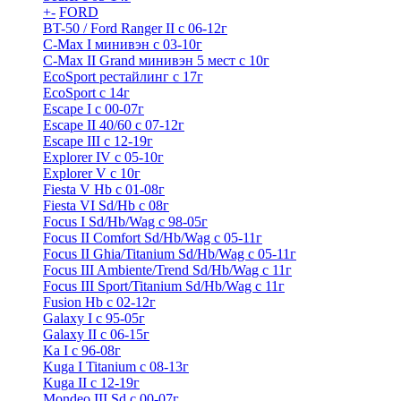
+
-
FORD
BT-50 / Ford Ranger II с 06-12г
C-Max I минивэн с 03-10г
C-Max II Grand минивэн 5 мест с 10г
EcoSport рестайлинг с 17г
EcoSport с 14г
Escape I с 00-07г
Escape II 40/60 с 07-12г
Escape III с 12-19г
Explorer IV c 05-10г
Explorer V c 10г
Fiesta V Hb с 01-08г
Fiesta VI Sd/Hb с 08г
Focus I Sd/Hb/Wag с 98-05г
Focus II Comfort Sd/Hb/Wag с 05-11г
Focus II Ghia/Titanium Sd/Hb/Wag с 05-11г
Focus III Ambiente/Trend Sd/Hb/Wag с 11г
Focus III Sport/Titanium Sd/Hb/Wag с 11г
Fusion Hb с 02-12г
Galaxy I с 95-05г
Galaxy II c 06-15г
Ka I с 96-08г
Kuga I Titanium с 08-13г
Kuga II c 12-19г
Mondeo III Sd с 00-07г