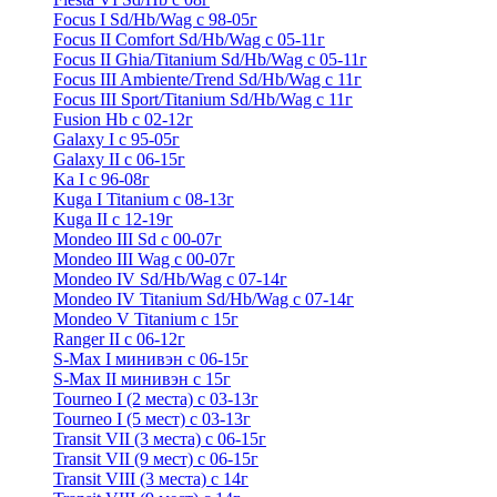
Focus I Sd/Hb/Wag с 98-05г
Focus II Comfort Sd/Hb/Wag с 05-11г
Focus II Ghia/Titanium Sd/Hb/Wag с 05-11г
Focus III Ambiente/Trend Sd/Hb/Wag с 11г
Focus III Sport/Titanium Sd/Hb/Wag с 11г
Fusion Hb с 02-12г
Galaxy I с 95-05г
Galaxy II c 06-15г
Ka I с 96-08г
Kuga I Titanium с 08-13г
Kuga II c 12-19г
Mondeo III Sd с 00-07г
Mondeo III Wag с 00-07г
Mondeo IV Sd/Hb/Wag с 07-14г
Mondeo IV Titanium Sd/Hb/Wag с 07-14г
Mondeo V Titanium с 15г
Ranger II с 06-12г
S-Max I минивэн с 06-15г
S-Max II минивэн с 15г
Tourneo I (2 места) с 03-13г
Tourneo I (5 мест) с 03-13г
Transit VII (3 места) с 06-15г
Transit VII (9 мест) с 06-15г
Transit VIII (3 места) с 14г