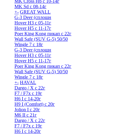
MK Cross Hb с 10-14г
MK Sd с 08-14г
+
-
GREAT WALL
G-3 Deer (сплошн
Hover H3 с 05-11г
Hover H5 с 11-17г
Poer King Kong пикап с 22г
Wall Safe (SUV G-5) 50/50
Wingle 7 с 18г
G-3 Deer (сплошн
Hover H3 с 05-11г
Hover H5 с 11-17г
Poer King Kong пикап с 22г
Wall Safe (SUV G-5) 50/50
Wingle 7 с 18г
+
-
HAVAL
Dargo / Х с 22г
F7 / F7x с 19г
H6 I с 14-20г
H9 I (Comfort) с 20г
Jolion I с 20г
M6 II с 21г
Dargo / Х с 22г
F7 / F7x с 19г
H6 I с 14-20г