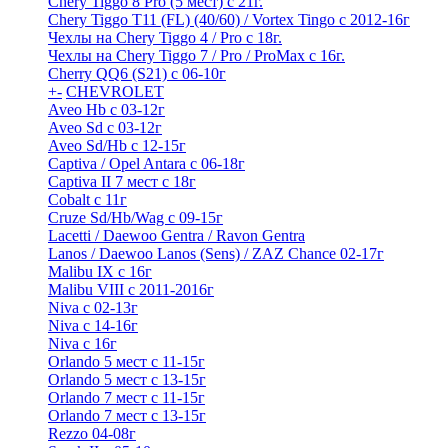
Chery Tiggo 8 Pro (5 мест) с 21г.
Chery Tiggo T11 (FL) (40/60) / Vortex Tingo с 2012-16г
Чехлы на Chery Tiggo 4 / Pro с 18г.
Чехлы на Chery Tiggo 7 / Pro / ProMax с 16г.
Cherry QQ6 (S21) с 06-10г
+
-
CHEVROLET
Aveo Hb с 03-12г
Aveo Sd с 03-12г
Aveo Sd/Hb с 12-15г
Captiva / Opel Antara с 06-18г
Captiva II 7 мест с 18г
Cobalt с 11г
Cruze Sd/Hb/Wag c 09-15г
Lacetti / Daewoo Gentra / Ravon Gentra
Lanos / Daewoo Lanos (Sens) / ZAZ Chance 02-17г
Malibu IX с 16г
Malibu VIII с 2011-2016г
Niva с 02-13г
Niva с 14-16г
Niva с 16г
Orlando 5 мест с 11-15г
Orlando 5 мест с 13-15г
Orlando 7 мест с 11-15г
Orlando 7 мест с 13-15г
Rezzo 04-08г