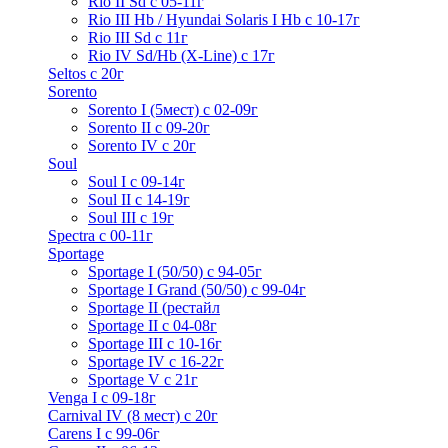
Rio II Sd с 05-11г
Rio III Hb / Hyundai Solaris I Hb с 10-17г
Rio III Sd c 11г
Rio IV Sd/Hb (X-Line) с 17г
Seltos с 20г
Sorento
Sorento I (5мест) с 02-09г
Sorento II c 09-20г
Sorento IV с 20г
Soul
Soul I с 09-14г
Soul II с 14-19г
Soul III с 19г
Spectra с 00-11г
Sportage
Sportage I (50/50) с 94-05г
Sportage I Grand (50/50) с 99-04г
Sportage II (рестайл
Sportage II c 04-08г
Sportage III c 10-16г
Sportage IV с 16-22г
Sportage V с 21г
Venga I c 09-18г
Carnival IV (8 мест) с 20г
Carens I c 99-06г