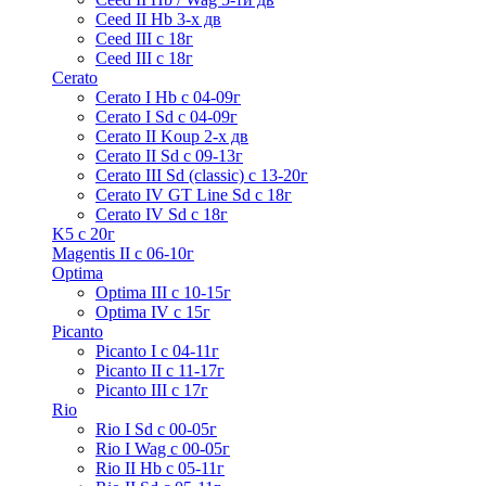
Ceed II Hb 3-х дв
Ceed III с 18г
Ceed III с 18г
Cerato
Cerato I Hb с 04-09г
Cerato I Sd с 04-09г
Cerato II Koup 2-х дв
Cerato II Sd c 09-13г
Cerato III Sd (classic) с 13-20г
Cerato IV GT Line Sd с 18г
Cerato IV Sd с 18г
K5 с 20г
Magentis II с 06-10г
Optima
Optima III с 10-15г
Optima IV с 15г
Picanto
Picanto I с 04-11г
Picanto II c 11-17г
Picanto III c 17г
Rio
Rio I Sd с 00-05г
Rio I Wag c 00-05г
Rio II Hb с 05-11г