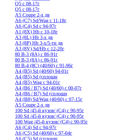
Q5 с 08-17г
Q5 с 08-17г
А5 Coupe 2-х дв
А6 (C7) Sd/Wag с 11-18г
А6 (С4) Sd с 94-97г
A1 (8X) Hb с 10-18г
A3 (8L) Hb 3-х дв
A3 (8P) Hb 3-х/5-ти дв
A3 (8V) Sd/Hb c 12-20г
80 B-3 (8A) с 86-91г
80 В-3 (8А) с 86-91г
80 B-4 (8С) (40/60) с 91-96г
A4 (B5) Sd (40/60) 94-01г
A4 (B5) Sd (сплошн
A4 (B5) Wag с 94-01г
A4 (B6 / B7) Sd (40/60) с 00-07г
A4 (B6 / B7) Sd (сплошн
A4 (B8) Sd/Wag (40/60) с 07-15г
А5 Coupe 2-х дв
100 Sd /45-й кузов/ (С4) с 90-95г
100 Sd /45-й кузов/ (С4) с 90-95г
100 Wag /45-й кузов/ (С4) с 90-95г
А6 (С4) Sd с 94-97г
A6 (С5) Sd (40/60) с 97-04г
A6 (С5) Sd (сплошн