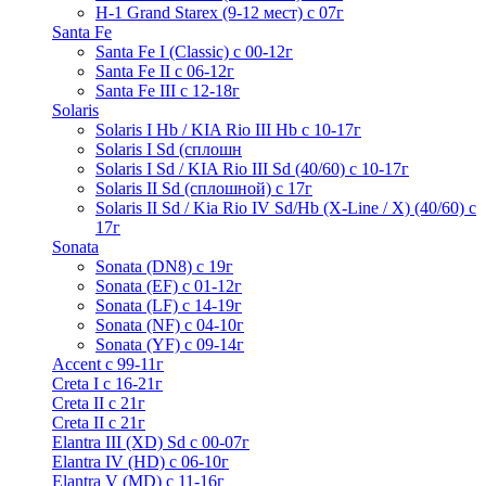
H-1 Grand Starex (9-12 мест) с 07г
Santa Fe
Santa Fe I (Classic) с 00-12г
Santa Fe II с 06-12г
Santa Fe III c 12-18г
Solaris
Solaris I Hb / KIA Rio III Hb с 10-17г
Solaris I Sd (сплошн
Solaris I Sd / KIA Rio III Sd (40/60) с 10-17г
Solaris II Sd (сплошной) с 17г
Solaris II Sd / Kia Rio IV Sd/Hb (X-Line / X) (40/60) с
17г
Sonata
Sonata (DN8) с 19г
Sonata (EF) с 01-12г
Sonata (LF) с 14-19г
Sonata (NF) с 04-10г
Sonata (YF) с 09-14г
Accent с 99-11г
Creta I с 16-21г
Creta II с 21г
Creta II с 21г
Elantra III (XD) Sd c 00-07г
Elantra IV (HD) с 06-10г
Elantra V (MD) c 11-16г