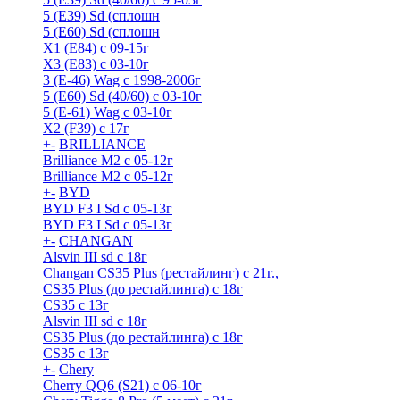
5 (E39) Sd (сплошн
5 (E60) Sd (сплошн
X1 (E84) с 09-15г
X3 (E83) с 03-10г
3 (Е-46) Wag с 1998-2006г
5 (E60) Sd (40/60) с 03-10г
5 (Е-61) Wag с 03-10г
X2 (F39) с 17г
+
-
BRILLIANCE
Brilliance M2 с 05-12г
Brilliance M2 с 05-12г
+
-
BYD
BYD F3 I Sd с 05-13г
BYD F3 I Sd с 05-13г
+
-
CHANGAN
Alsvin III sd с 18г
Changan CS35 Plus (рестайлинг) с 21г.,
CS35 Plus (до рестайлинга) с 18г
CS35 с 13г
Alsvin III sd с 18г
CS35 Plus (до рестайлинга) с 18г
CS35 с 13г
+
-
Chery
Cherry QQ6 (S21) с 06-10г