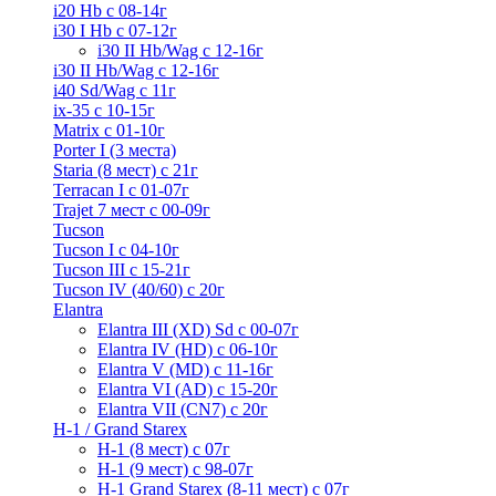
i20 Hb с 08-14г
i30 I Hb с 07-12г
i30 II Hb/Wag с 12-16г
i30 II Hb/Wag с 12-16г
i40 Sd/Wag с 11г
ix-35 с 10-15г
Matrix с 01-10г
Porter I (3 места)
Staria (8 мест) c 21г
Terracan I c 01-07г
Trajet 7 мест с 00-09г
Tucson
Tucson I c 04-10г
Tucson III с 15-21г
Tucson IV (40/60) с 20г
Elantra
Elantra III (XD) Sd c 00-07г
Elantra IV (HD) с 06-10г
Elantra V (MD) c 11-16г
Elantra VI (AD) с 15-20г
Elantra VII (CN7) с 20г
H-1 / Grand Starex
H-1 (8 мест) c 07г
H-1 (9 мест) c 98-07г
H-1 Grand Starex (8-11 мест) с 07г