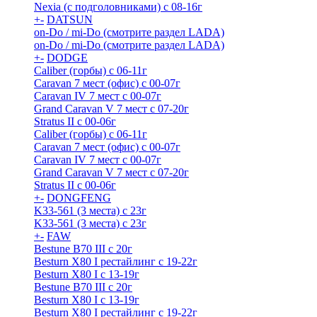
Nexia (с подголовниками) с 08-16г
+
-
DATSUN
on-Do / mi-Do (смотрите раздел LADA)
on-Do / mi-Do (смотрите раздел LADA)
+
-
DODGE
Caliber (горбы) с 06-11г
Caravan 7 мест (офис) с 00-07г
Caravan IV 7 мест с 00-07г
Grand Caravan V 7 мест с 07-20г
Stratus II с 00-06г
Caliber (горбы) с 06-11г
Caravan 7 мест (офис) с 00-07г
Caravan IV 7 мест с 00-07г
Grand Caravan V 7 мест с 07-20г
Stratus II с 00-06г
+
-
DONGFENG
K33-561 (3 места) с 23г
K33-561 (3 места) с 23г
+
-
FAW
Bestune B70 III с 20г
Besturn X80 I рестайлинг с 19-22г
Besturn X80 I с 13-19г
Bestune B70 III с 20г
Besturn X80 I с 13-19г
Besturn X80 I рестайлинг с 19-22г