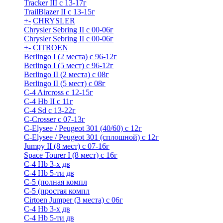
Tracker III с 13-17г
TrailBlazer II с 13-15г
+
-
CHRYSLER
Chrysler Sebring II с 00-06г
Chrysler Sebring II с 00-06г
+
-
CITROEN
Berlingo I (2 места) с 96-12г
Berlingo I (5 мест) с 96-12г
Berlingo II (2 места) с 08г
Berlingo II (5 мест) с 08г
C-4 Airсross с 12-15г
C-4 Hb II с 11г
C-4 Sd c 13-22г
C-Crosser с 07-13г
C-Elysee / Peugeot 301 (40/60) с 12г
C-Elysee / Peugeot 301 (сплошной) с 12г
Jumpy II (8 мест) с 07-16г
Space Tourer I (8 мест) с 16г
С-4 Hb 3-х дв
С-4 Hb 5-ти дв
С-5 (полная компл
С-5 (простая компл
Cirtoen Jumper (3 места) с 06г
С-4 Hb 3-х дв
С-4 Hb 5-ти дв