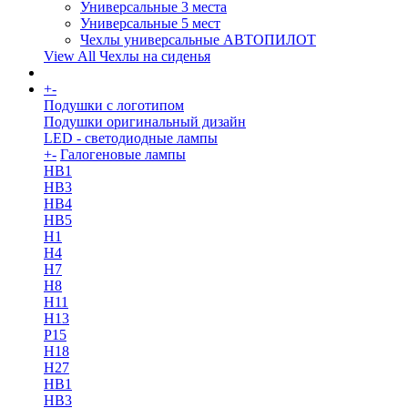
Универсальные 3 места
Универсальные 5 мест
Чехлы универсальные АВТОПИЛОТ
View All Чехлы на сиденья
+
-
More
Подушки с логотипом
Подушки оригинальный дизайн
LED - светодиодные лампы
+
-
Галогеновые лампы
HB1
HB3
HB4
HB5
H1
H4
H7
H8
H11
H13
Р15
H18
H27
HB1
HB3