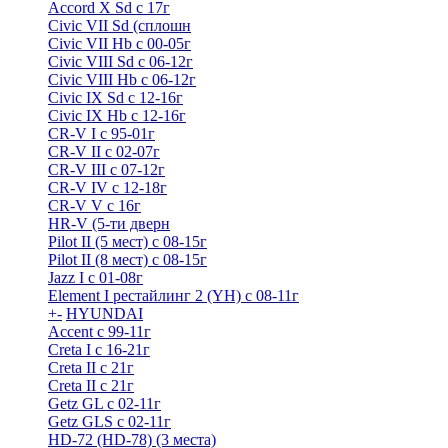
Accord X Sd с 17г
Civic VII Sd (сплошн
Civic VII Hb с 00-05г
Civic VIII Sd с 06-12г
Civic VIII Hb с 06-12г
Civic IX Sd c 12-16г
Civic IX Hb с 12-16г
CR-V I с 95-01г
CR-V II с 02-07г
CR-V III с 07-12г
CR-V IV с 12-18г
CR-V V с 16г
HR-V (5-ти дверн
Pilot II (5 мест) с 08-15г
Pilot II (8 мест) с 08-15г
Jazz I c 01-08г
Element I рестайлинг 2 (YH) с 08-11г
+
-
HYUNDAI
Accent с 99-11г
Creta I с 16-21г
Creta II с 21г
Creta II с 21г
Getz GL с 02-11г
Getz GLS с 02-11г
HD-72 (HD-78) (3 места)