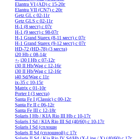
Elantra VI (AD) с 15-20г
Elantra VII (CN7) с 20г
Getz GL с 02-11г
Getz GLS с 02-11г
H-1 (8 мест) c 07г
H-1 (9 мест) c 98-07г
H-1 Grand Starex (8-11 мест) с 07г
H-1 Grand Starex (9-12 мест) с 07г
HD-72 (HD-78) (3 места)
i20 Hb с 08-14г
+
-
i30 I Hb с 07-12г
i30 II Hb/Wag с 12-16г
i30 II Hb/Wag с 12-16г
i40 Sd/Wag с 11г
ix-35 с 10-15г
Matrix с 01-10г
Porter I (3 места)
Santa Fe I (Classic) с 00-12г
Santa Fe II с 06-12г
Santa Fe III c 12-18г
Solaris I Hb / KIA Rio III Hb с 10-17г
Solaris I Sd / KIA Rio III Sd (40/60) с 10-17г
Solaris I Sd (сплошн
Solaris II Sd (сплошной) с 17г
Solaris II Sd / Kia Rio IV Sd/Hb (X-Line / X) (40/60) с 17г