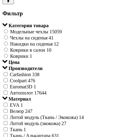
Фильтр
Категория товара
Модельные чехлы
15059
Чехлы на сиденья
41
Накидки на сиденья
12
Коврики в салон
10
Коврики
1
Цена
Производители
Carfashion
338
Coolpart
476
Euromat3D
1
Автопилот
17644
Материал
EVA
1
Велюр
247
Литой модуль (Ткань / Экокожа)
14
Литой модуль (экокожа)
27
Ткань
1
Ткань / Алькантара
631