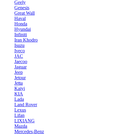
Geely
Genesis
Great Wall
Haval
Honda
Hyundai
Infiniti
Iran Khodro
Isuzu
Iveco
JAC
Jaecoo
Jaguar
Jeep
Jetour
Jetta
Kaiyi
KIA
Lada
Land Rover
Lexus
Lifan
LIXIANG
Mazda
Mercedes-Benz