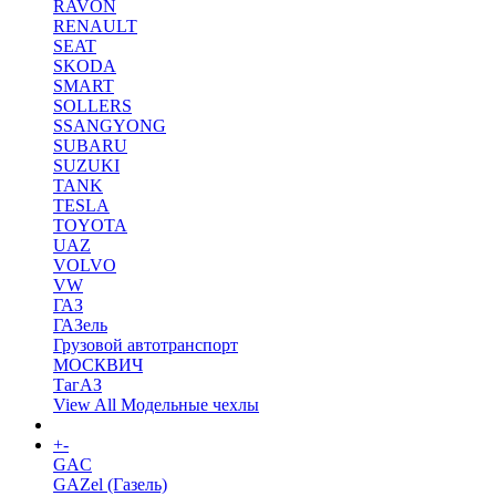
RAVON
RENAULT
SEAT
SKODA
SMART
SOLLERS
SSANGYONG
SUBARU
SUZUKI
TANK
TESLA
TOYOTA
UAZ
VOLVO
VW
ГАЗ
ГАЗель
Грузовой автотранспорт
МОСКВИЧ
ТагАЗ
View All Модельные чехлы
+
-
Коврики в салон
GAC
GAZel (Газель)