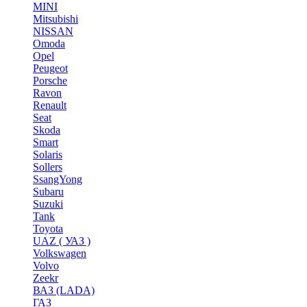
MINI
Mitsubishi
NISSAN
Omoda
Opel
Peugeot
Porsche
Ravon
Renault
Seat
Skoda
Smart
Solaris
Sollers
SsangYong
Subaru
Suzuki
Tank
Toyota
UAZ ( УАЗ )
Volkswagen
Volvo
Zeekr
ВАЗ (LADA)
ГАЗ