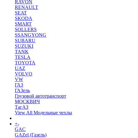
RAVON
RENAULT
SEAT
SKODA
SMART
SOLLERS
SSANGYONG
SUBARU
SUZUKI
TANK
TESLA
TOYOTA
UAZ
VOLVO
VW
ГАЗ
ГАЗель
Грузовой автотранспорт
МОСКВИЧ
ТагАЗ
View All Модельные чехлы
+
-
Коврики в салон
GAC
GAZel (Газель)