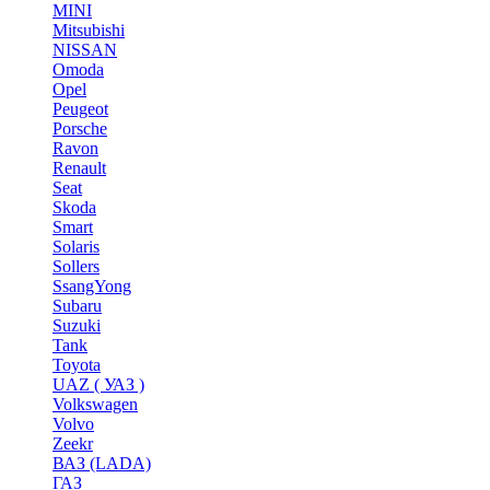
MINI
Mitsubishi
NISSAN
Omoda
Opel
Peugeot
Porsche
Ravon
Renault
Seat
Skoda
Smart
Solaris
Sollers
SsangYong
Subaru
Suzuki
Tank
Toyota
UAZ ( УАЗ )
Volkswagen
Volvo
Zeekr
ВАЗ (LADA)
ГАЗ