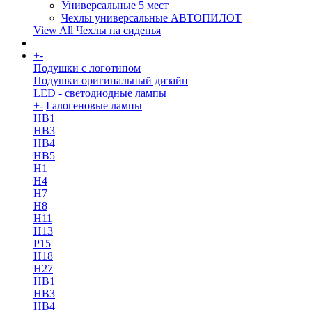
Универсальные 5 мест
Чехлы универсальные АВТОПИЛОТ
View All Чехлы на сиденья
+
-
More
Подушки с логотипом
Подушки оригинальный дизайн
LED - светодиодные лампы
+
-
Галогеновые лампы
HB1
HB3
HB4
HB5
H1
H4
H7
H8
H11
H13
Р15
H18
H27
HB1
HB3
HB4