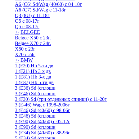
A6 (С6) Sd/Wag (40/60) c 04-10г
А6 (C7) Sd/Wag с 11-18г
Q3 (8U) с 11-18г
Q5 с 08-17г
Q5 с 08-17г
+
-
BELGEE
Belgee X50 с 23г.
Belgee X70 с 24г.
X50 с 23г
X70 с 24г
+
-
BMW
1 (F20) Hb 5-ти дв
1 (F21) Hb 3-х дв
1 (Е81) Hb 3-х дв
1 (Е87) Hb 5-ти дв
3 (E36) Sd (сплошн
3 (E46) Sd (сплошн
3 (F30) Sd (три отдельных спинки) с 11-20г
3 (Е-46) Wag с 1998-2006г
3 (Е46) Sd (40/60) с 98-06г
3 (Е46) Sd (сплошн
3 (Е90) Sd (40/60) с 05-12г
3 (Е90) Sd (сплошн
5 (E34) Sd (40/60) с 88-96г
5 (E34) Sd (сплошн