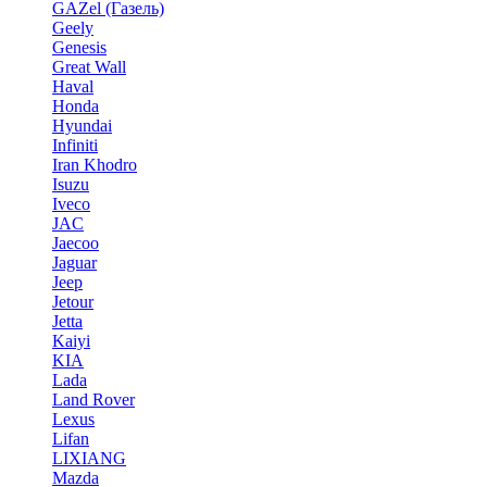
GAZel (Газель)
Geely
Genesis
Great Wall
Haval
Honda
Hyundai
Infiniti
Iran Khodro
Isuzu
Iveco
JAC
Jaecoo
Jaguar
Jeep
Jetour
Jetta
Kaiyi
KIA
Lada
Land Rover
Lexus
Lifan
LIXIANG
Mazda