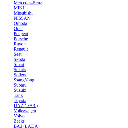
Mercedes-Benz
MINI
Mitsubishi
NISSAN
Omoda
Opel
Peugeot
Porsche
Ravon
Renault
Seat
Skoda
Smart
Solaris
Sollers
SsangYong
Subaru
Suzuki
Tank
Toyota
UAZ ( УАЗ )
Volkswagen
Volvo
Zeekr
ВАЗ (LADA)