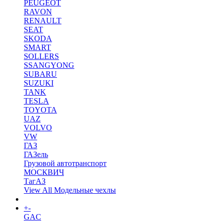
PEUGEOT
RAVON
RENAULT
SEAT
SKODA
SMART
SOLLERS
SSANGYONG
SUBARU
SUZUKI
TANK
TESLA
TOYOTA
UAZ
VOLVO
VW
ГАЗ
ГАЗель
Грузовой автотранспорт
МОСКВИЧ
ТагАЗ
View All Модельные чехлы
+
-
Коврики в салон
GAC