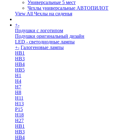
Универсальные 5 мест
Чехлы универсальные АВТОПИЛОТ
View All Чехлы на сиденья
+
-
More
Подушки с логотипом
Подушки оригинальный дизайн
LED - светодиодные лампы
+
-
Галогеновые лампы
HB1
HB3
HB4
HB5
H1
H4
H7
H8
H11
H13
Р15
H18
H27
HB1
HB3
HB4