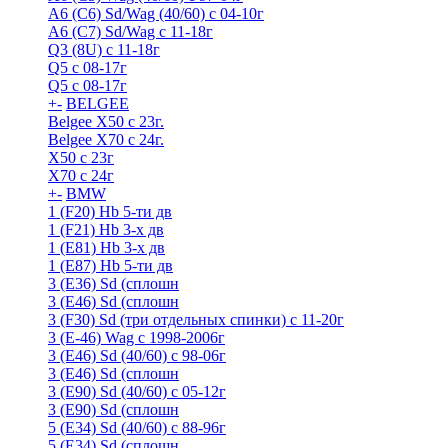
A6 (С6) Sd/Wag (40/60) c 04-10г
А6 (C7) Sd/Wag с 11-18г
Q3 (8U) с 11-18г
Q5 с 08-17г
Q5 с 08-17г
+
-
BELGEE
Belgee X50 с 23г.
Belgee X70 с 24г.
X50 с 23г
X70 с 24г
+
-
BMW
1 (F20) Hb 5-ти дв
1 (F21) Hb 3-х дв
1 (Е81) Hb 3-х дв
1 (Е87) Hb 5-ти дв
3 (E36) Sd (сплошн
3 (E46) Sd (сплошн
3 (F30) Sd (три отдельных спинки) с 11-20г
3 (Е-46) Wag с 1998-2006г
3 (Е46) Sd (40/60) с 98-06г
3 (Е46) Sd (сплошн
3 (Е90) Sd (40/60) с 05-12г
3 (Е90) Sd (сплошн
5 (E34) Sd (40/60) с 88-96г
5 (E34) Sd (сплошн