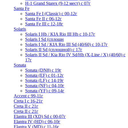
H-1 Grand Starex (9-12 мест) с 07г
Santa Fe
Santa Fe I (Classic) с 00-12г
Santa Fe II с 06-12г
Santa Fe III c 12-18г
Solaris
Solaris I Hb / KIA Rio III Hb с 10-17г
Solaris I Sd (сплошн
Solaris I Sd / KIA Rio III Sd (40/60) с 10-17г
Solaris II Sd (сплошной) с 17г
Solaris II Sd / Kia Rio IV Sd/Hb (X-Line / X) (40/60) с
17г
Sonata
Sonata (DN8) с 19г
Sonata (EF) с 01-12г
Sonata (LF) с 14-19г
Sonata (NF) с 04-10г
Sonata (YF) с 09-14г
Accent с 99-11г
Creta I с 16-21г
Creta II с 21г
Creta II с 21г
Elantra III (XD) Sd c 00-07г
Elantra IV (HD) с 06-10г
Elantra V (MD) c 11-16г