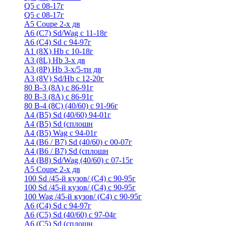
Q5 с 08-17г
Q5 с 08-17г
А5 Coupe 2-х дв
А6 (C7) Sd/Wag с 11-18г
А6 (С4) Sd с 94-97г
A1 (8X) Hb с 10-18г
A3 (8L) Hb 3-х дв
A3 (8P) Hb 3-х/5-ти дв
A3 (8V) Sd/Hb c 12-20г
80 B-3 (8A) с 86-91г
80 В-3 (8А) с 86-91г
80 B-4 (8С) (40/60) с 91-96г
A4 (B5) Sd (40/60) 94-01г
A4 (B5) Sd (сплошн
A4 (B5) Wag с 94-01г
A4 (B6 / B7) Sd (40/60) с 00-07г
A4 (B6 / B7) Sd (сплошн
A4 (B8) Sd/Wag (40/60) с 07-15г
А5 Coupe 2-х дв
100 Sd /45-й кузов/ (С4) с 90-95г
100 Sd /45-й кузов/ (С4) с 90-95г
100 Wag /45-й кузов/ (С4) с 90-95г
А6 (С4) Sd с 94-97г
A6 (С5) Sd (40/60) с 97-04г
A6 (С5) Sd (сплошн