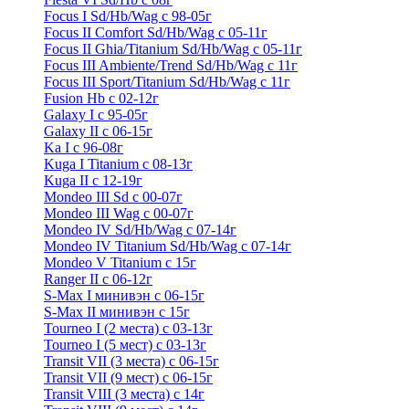
Focus I Sd/Hb/Wag с 98-05г
Focus II Comfort Sd/Hb/Wag с 05-11г
Focus II Ghia/Titanium Sd/Hb/Wag с 05-11г
Focus III Ambiente/Trend Sd/Hb/Wag с 11г
Focus III Sport/Titanium Sd/Hb/Wag с 11г
Fusion Hb с 02-12г
Galaxy I с 95-05г
Galaxy II c 06-15г
Ka I с 96-08г
Kuga I Titanium с 08-13г
Kuga II c 12-19г
Mondeo III Sd с 00-07г
Mondeo III Wag с 00-07г
Mondeo IV Sd/Hb/Wag с 07-14г
Mondeo IV Titanium Sd/Hb/Wag с 07-14г
Mondeo V Titanium с 15г
Ranger II с 06-12г
S-Max I минивэн с 06-15г
S-Max II минивэн с 15г
Tourneo I (2 места) с 03-13г
Tourneo I (5 мест) с 03-13г
Transit VII (3 места) с 06-15г
Transit VII (9 мест) с 06-15г
Transit VIII (3 места) с 14г