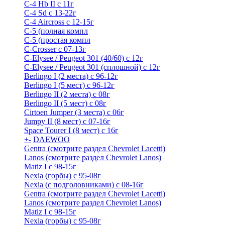
C-4 Hb II с 11г
C-4 Sd c 13-22г
C-4 Airсross с 12-15г
С-5 (полная компл
С-5 (простая компл
C-Crosser с 07-13г
C-Elysee / Peugeot 301 (40/60) с 12г
C-Elysee / Peugeot 301 (сплошной) с 12г
Berlingo I (2 места) с 96-12г
Berlingo I (5 мест) с 96-12г
Berlingo II (2 места) с 08г
Berlingo II (5 мест) с 08г
Cirtoen Jumper (3 места) с 06г
Jumpy II (8 мест) с 07-16г
Space Tourer I (8 мест) с 16г
+
-
DAEWOO
Gentra (смотрите раздел Chevrolet Lacetti)
Lanos (смотрите раздел Chevrolet Lanos)
Matiz I с 98-15г
Nexia (горбы) с 95-08г
Nexia (с подголовниками) с 08-16г
Gentra (смотрите раздел Chevrolet Lacetti)
Lanos (смотрите раздел Chevrolet Lanos)
Matiz I с 98-15г
Nexia (горбы) с 95-08г