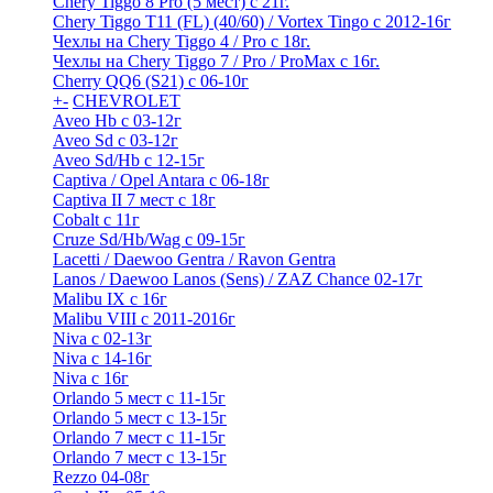
Chery Tiggo 8 Pro (5 мест) с 21г.
Chery Tiggo T11 (FL) (40/60) / Vortex Tingo с 2012-16г
Чехлы на Chery Tiggo 4 / Pro с 18г.
Чехлы на Chery Tiggo 7 / Pro / ProMax с 16г.
Cherry QQ6 (S21) с 06-10г
+
-
CHEVROLET
Aveo Hb с 03-12г
Aveo Sd с 03-12г
Aveo Sd/Hb с 12-15г
Captiva / Opel Antara с 06-18г
Captiva II 7 мест с 18г
Cobalt с 11г
Cruze Sd/Hb/Wag c 09-15г
Lacetti / Daewoo Gentra / Ravon Gentra
Lanos / Daewoo Lanos (Sens) / ZAZ Chance 02-17г
Malibu IX с 16г
Malibu VIII с 2011-2016г
Niva с 02-13г
Niva с 14-16г
Niva с 16г
Orlando 5 мест с 11-15г
Orlando 5 мест с 13-15г
Orlando 7 мест с 11-15г
Orlando 7 мест с 13-15г
Rezzo 04-08г