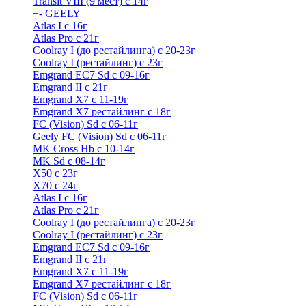
Transit VIII (9 мест) с 14г
+
-
GEELY
Atlas I c 16г
Atlas Pro с 21г
Coolray I (до рестайлинга) с 20-23г
Coolray I (рестайлинг) с 23г
Emgrand EC7 Sd c 09-16г
Emgrand II с 21г
Emgrand X7 c 11-19г
Emgrand X7 рестайлинг c 18г
FC (Vision) Sd c 06-11г
Geely FC (Vision) Sd c 06-11г
MK Cross Hb с 10-14г
MK Sd с 08-14г
X50 с 23г
X70 с 24г
Atlas I c 16г
Atlas Pro с 21г
Coolray I (до рестайлинга) с 20-23г
Coolray I (рестайлинг) с 23г
Emgrand EC7 Sd c 09-16г
Emgrand II с 21г
Emgrand X7 c 11-19г
Emgrand X7 рестайлинг c 18г
FC (Vision) Sd c 06-11г