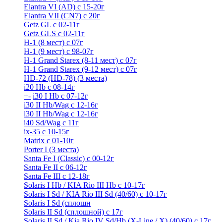
Elantra VI (AD) с 15-20г
Elantra VII (CN7) с 20г
Getz GL с 02-11г
Getz GLS с 02-11г
H-1 (8 мест) c 07г
H-1 (9 мест) c 98-07г
H-1 Grand Starex (8-11 мест) с 07г
H-1 Grand Starex (9-12 мест) с 07г
HD-72 (HD-78) (3 места)
i20 Hb с 08-14г
+
-
i30 I Hb с 07-12г
i30 II Hb/Wag с 12-16г
i30 II Hb/Wag с 12-16г
i40 Sd/Wag с 11г
ix-35 с 10-15г
Matrix с 01-10г
Porter I (3 места)
Santa Fe I (Classic) с 00-12г
Santa Fe II с 06-12г
Santa Fe III c 12-18г
Solaris I Hb / KIA Rio III Hb с 10-17г
Solaris I Sd / KIA Rio III Sd (40/60) с 10-17г
Solaris I Sd (сплошн
Solaris II Sd (сплошной) с 17г
Solaris II Sd / Kia Rio IV Sd/Hb (X-Line / X) (40/60) с 17г