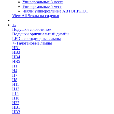
Универсальные 3 места
Универсальные 5 мест
Чехлы универсальные АВТОПИЛОТ
View All Чехлы на сиденья
+
-
More
Подушки с логотипом
Подушки оригинальный дизайн
LED - светодиодные лампы
+
-
Галогеновые лампы
HB1
HB3
HB4
HB5
H1
H4
H7
H8
H11
H13
Р15
H18
H27
HB1
HB3