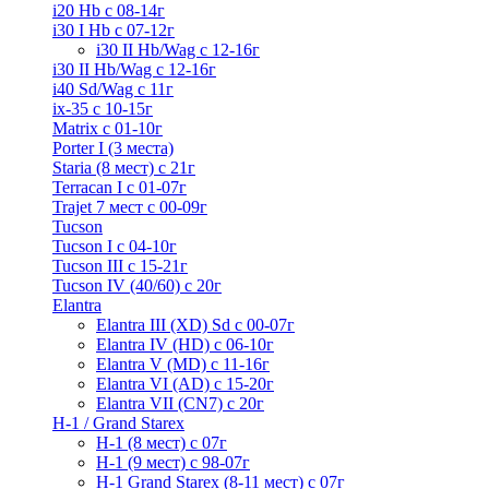
i20 Hb с 08-14г
i30 I Hb с 07-12г
i30 II Hb/Wag с 12-16г
i30 II Hb/Wag с 12-16г
i40 Sd/Wag с 11г
ix-35 с 10-15г
Matrix с 01-10г
Porter I (3 места)
Staria (8 мест) c 21г
Terracan I c 01-07г
Trajet 7 мест с 00-09г
Tucson
Tucson I c 04-10г
Tucson III с 15-21г
Tucson IV (40/60) с 20г
Elantra
Elantra III (XD) Sd c 00-07г
Elantra IV (HD) с 06-10г
Elantra V (MD) c 11-16г
Elantra VI (AD) с 15-20г
Elantra VII (CN7) с 20г
H-1 / Grand Starex
H-1 (8 мест) c 07г
H-1 (9 мест) c 98-07г
H-1 Grand Starex (8-11 мест) с 07г