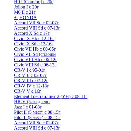
H9 I (Comfort) с 20г
Jolion I с 20г
M6 II с 21г
+
-
HONDA
Accord VII Sd с 02-07г
Accord VIII Sd с 07-13г
Accord X Sd с 17г
Civic IX Hb с 12-16г
Civic IX Sd c 12-16г
Civic VII Hb с 00-05г
Civic VII Sd (сплошн
Civic VIII Hb с 06-12г
Civic VIII Sd с 06-12г
CR-V I с 95-01г
CR-V II с 02-07г
CR-V III с 07-12г
CR-V IV с 12-18г
CR-V V с 16г
Element I рестайлинг 2 (YH) с 08-11г
HR-V (5-ти дверн
Jazz I c 01-08г
Pilot II (5 мест) с 08-15г
Pilot II (8 мест) с 08-15г
Accord VII Sd с 02-07г
Accord VIII Sd с 07-13г