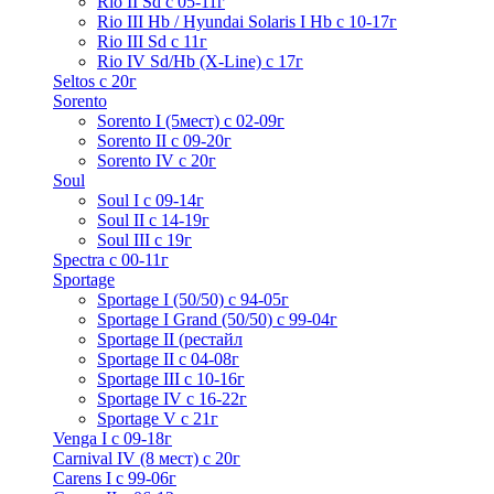
Rio II Sd с 05-11г
Rio III Hb / Hyundai Solaris I Hb с 10-17г
Rio III Sd c 11г
Rio IV Sd/Hb (X-Line) с 17г
Seltos с 20г
Sorento
Sorento I (5мест) с 02-09г
Sorento II c 09-20г
Sorento IV с 20г
Soul
Soul I с 09-14г
Soul II с 14-19г
Soul III с 19г
Spectra с 00-11г
Sportage
Sportage I (50/50) с 94-05г
Sportage I Grand (50/50) с 99-04г
Sportage II (рестайл
Sportage II c 04-08г
Sportage III c 10-16г
Sportage IV с 16-22г
Sportage V с 21г
Venga I c 09-18г
Carnival IV (8 мест) с 20г
Carens I c 99-06г