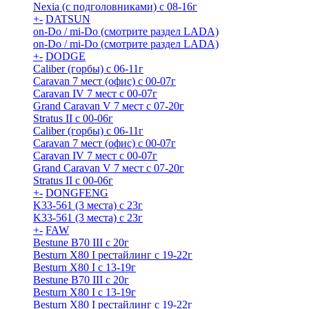
Nexia (с подголовниками) с 08-16г
+
-
DATSUN
on-Do / mi-Do (смотрите раздел LADA)
on-Do / mi-Do (смотрите раздел LADA)
+
-
DODGE
Caliber (горбы) с 06-11г
Caravan 7 мест (офис) с 00-07г
Caravan IV 7 мест с 00-07г
Grand Caravan V 7 мест с 07-20г
Stratus II с 00-06г
Caliber (горбы) с 06-11г
Caravan 7 мест (офис) с 00-07г
Caravan IV 7 мест с 00-07г
Grand Caravan V 7 мест с 07-20г
Stratus II с 00-06г
+
-
DONGFENG
K33-561 (3 места) с 23г
K33-561 (3 места) с 23г
+
-
FAW
Bestune B70 III с 20г
Besturn X80 I рестайлинг с 19-22г
Besturn X80 I с 13-19г
Bestune B70 III с 20г
Besturn X80 I с 13-19г
Besturn X80 I рестайлинг с 19-22г