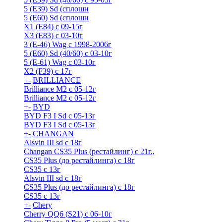
5 (E39) Sd (сплошн
5 (E60) Sd (сплошн
X1 (E84) с 09-15г
X3 (E83) с 03-10г
3 (Е-46) Wag с 1998-2006г
5 (E60) Sd (40/60) с 03-10г
5 (Е-61) Wag с 03-10г
X2 (F39) с 17г
+
-
BRILLIANCE
Brilliance M2 с 05-12г
Brilliance M2 с 05-12г
+
-
BYD
BYD F3 I Sd с 05-13г
BYD F3 I Sd с 05-13г
+
-
CHANGAN
Alsvin III sd с 18г
Changan CS35 Plus (рестайлинг) с 21г.,
CS35 Plus (до рестайлинга) с 18г
CS35 с 13г
Alsvin III sd с 18г
CS35 Plus (до рестайлинга) с 18г
CS35 с 13г
+
-
Chery
Cherry QQ6 (S21) с 06-10г