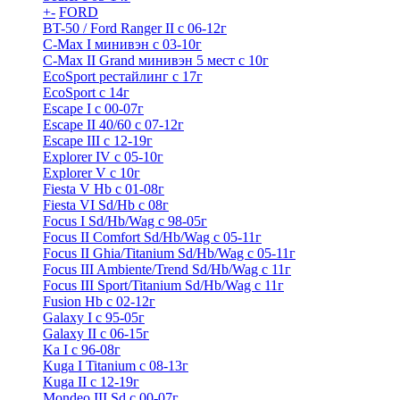
+
-
FORD
BT-50 / Ford Ranger II с 06-12г
C-Max I минивэн с 03-10г
C-Max II Grand минивэн 5 мест с 10г
EcoSport рестайлинг с 17г
EcoSport с 14г
Escape I с 00-07г
Escape II 40/60 с 07-12г
Escape III с 12-19г
Explorer IV c 05-10г
Explorer V c 10г
Fiesta V Hb с 01-08г
Fiesta VI Sd/Hb с 08г
Focus I Sd/Hb/Wag с 98-05г
Focus II Comfort Sd/Hb/Wag с 05-11г
Focus II Ghia/Titanium Sd/Hb/Wag с 05-11г
Focus III Ambiente/Trend Sd/Hb/Wag с 11г
Focus III Sport/Titanium Sd/Hb/Wag с 11г
Fusion Hb с 02-12г
Galaxy I с 95-05г
Galaxy II c 06-15г
Ka I с 96-08г
Kuga I Titanium с 08-13г
Kuga II c 12-19г
Mondeo III Sd с 00-07г