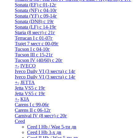
Sonata (EF) с 01-12г
Sonata (NF) с 04-10г
Sonata (YF) с 09-14г
Sonata (DN8) с 19г
Sonata (LF) с 14-19г
Staria (8 мест) c 21г
Terracan I c 01-07г
Trajet 7 мест с 00-09г
Tucson I c 04-10г
Tucson III с 15-21г
Tucson IV (40/60) с 20г
+
-
IVECO
Iveco Daily VI (3 места) с 14г
Iveco Daily VI (3 места) с 14г
+
-
JETTA
Jetta VS5 с 19г
Jetta VS5 с 19г
+
-
KIA
Carens I c 99-06г
Carens II c 06-12г
Carnival IV (8 мест) с 20г
Ceed
Ceed I Hb / Wag 5-ти дв
Ceed I Hb 3-х дв
Ceed II Hb / Wag 5-ти дв