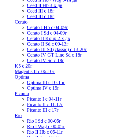
Ceed II Hb 3-х дв
Ceed III с 18г
Ceed III с 18г
Cerato
Cerato I Hb с 04-09г
Cerato I Sd с 04-09г
Cerato II Koup 2-х дв
Cerato II Sd c 09-13г
Cerato III Sd (classic) с 13-20г
Cerato IV GT Line Sd с 18г
Cerato IV Sd с 18г
K5 с 20г
Magentis II с 06-10г
Optima
Optima III с 10-15г
Optima IV с 15г
Picanto
Picanto I с 04-11г
Picanto II c 11-17г
Picanto III c 17г
Rio
Rio I Sd с 00-05г
Rio I Wag c 00-05г
Rio II Hb с 05-11г