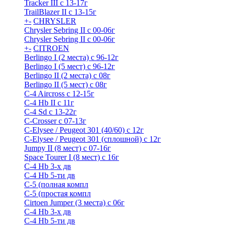
Tracker III с 13-17г
TrailBlazer II с 13-15г
+
-
CHRYSLER
Chrysler Sebring II с 00-06г
Chrysler Sebring II с 00-06г
+
-
CITROEN
Berlingo I (2 места) с 96-12г
Berlingo I (5 мест) с 96-12г
Berlingo II (2 места) с 08г
Berlingo II (5 мест) с 08г
C-4 Airсross с 12-15г
C-4 Hb II с 11г
C-4 Sd c 13-22г
C-Crosser с 07-13г
C-Elysee / Peugeot 301 (40/60) с 12г
C-Elysee / Peugeot 301 (сплошной) с 12г
Jumpy II (8 мест) с 07-16г
Space Tourer I (8 мест) с 16г
С-4 Hb 3-х дв
С-4 Hb 5-ти дв
С-5 (полная компл
С-5 (простая компл
Cirtoen Jumper (3 места) с 06г
С-4 Hb 3-х дв
С-4 Hb 5-ти дв