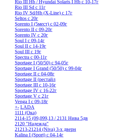
Rio III Hb / Hyundai Solaris I Hb с 10-17г
Rio III Sd c 11г
Rio IV Sd/Hb (X-Line) с 17г
Seltos с 20г
Sorento I (5мест) с 02-09г
Sorento II c 09-20г
Sorento IV с 20г
Soul I с 09-14г
Soul II с 14-19г
Soul III с 19г
Spectra с 00-11г
Sportage I (50/50) с 94-05г
Sportage I Grand (50/50) с 99-04г
Sportage II c 04-08г
Sportage II (рестайл
Sportage III c 10-16г
Sportage IV с 16-22г
Sportage V с 21г
Venga I c 09-18г
+
-
LADA
1111 (Ока)
2114-15 (09,099,13 / 2131 Нива 5дв
2120 "Надежда"
21213-21214 (Niva) 3-х дверн
Kalina I (Sport) с 04-14г