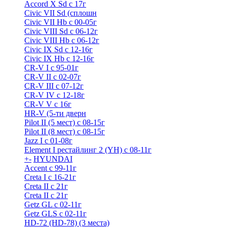
Accord X Sd с 17г
Civic VII Sd (сплошн
Civic VII Hb с 00-05г
Civic VIII Sd с 06-12г
Civic VIII Hb с 06-12г
Civic IX Sd c 12-16г
Civic IX Hb с 12-16г
CR-V I с 95-01г
CR-V II с 02-07г
CR-V III с 07-12г
CR-V IV с 12-18г
CR-V V с 16г
HR-V (5-ти дверн
Pilot II (5 мест) с 08-15г
Pilot II (8 мест) с 08-15г
Jazz I c 01-08г
Element I рестайлинг 2 (YH) с 08-11г
+
-
HYUNDAI
Accent с 99-11г
Creta I с 16-21г
Creta II с 21г
Creta II с 21г
Getz GL с 02-11г
Getz GLS с 02-11г
HD-72 (HD-78) (3 места)