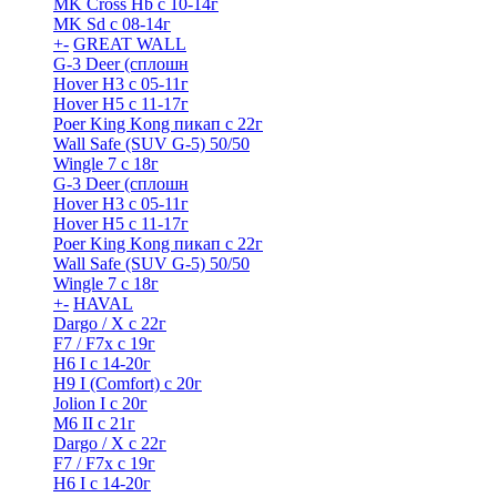
MK Cross Hb с 10-14г
MK Sd с 08-14г
+
-
GREAT WALL
G-3 Deer (сплошн
Hover H3 с 05-11г
Hover H5 с 11-17г
Poer King Kong пикап с 22г
Wall Safe (SUV G-5) 50/50
Wingle 7 с 18г
G-3 Deer (сплошн
Hover H3 с 05-11г
Hover H5 с 11-17г
Poer King Kong пикап с 22г
Wall Safe (SUV G-5) 50/50
Wingle 7 с 18г
+
-
HAVAL
Dargo / Х с 22г
F7 / F7x с 19г
H6 I с 14-20г
H9 I (Comfort) с 20г
Jolion I с 20г
M6 II с 21г
Dargo / Х с 22г
F7 / F7x с 19г
H6 I с 14-20г