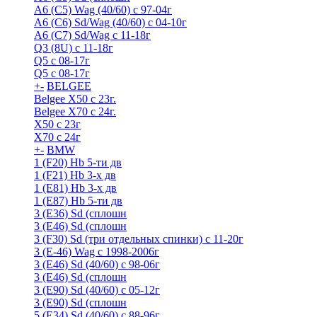
A6 (С5) Wag (40/60) с 97-04г
A6 (С6) Sd/Wag (40/60) c 04-10г
А6 (C7) Sd/Wag с 11-18г
Q3 (8U) с 11-18г
Q5 с 08-17г
Q5 с 08-17г
+
-
BELGEE
Belgee X50 с 23г.
Belgee X70 с 24г.
X50 с 23г
X70 с 24г
+
-
BMW
1 (F20) Hb 5-ти дв
1 (F21) Hb 3-х дв
1 (Е81) Hb 3-х дв
1 (Е87) Hb 5-ти дв
3 (E36) Sd (сплошн
3 (E46) Sd (сплошн
3 (F30) Sd (три отдельных спинки) с 11-20г
3 (Е-46) Wag с 1998-2006г
3 (Е46) Sd (40/60) с 98-06г
3 (Е46) Sd (сплошн
3 (Е90) Sd (40/60) с 05-12г
3 (Е90) Sd (сплошн
5 (E34) Sd (40/60) с 88-96г