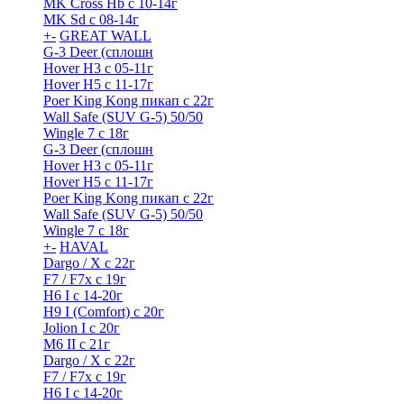
MK Cross Hb с 10-14г
MK Sd с 08-14г
+
-
GREAT WALL
G-3 Deer (сплошн
Hover H3 с 05-11г
Hover H5 с 11-17г
Poer King Kong пикап с 22г
Wall Safe (SUV G-5) 50/50
Wingle 7 с 18г
G-3 Deer (сплошн
Hover H3 с 05-11г
Hover H5 с 11-17г
Poer King Kong пикап с 22г
Wall Safe (SUV G-5) 50/50
Wingle 7 с 18г
+
-
HAVAL
Dargo / Х с 22г
F7 / F7x с 19г
H6 I с 14-20г
H9 I (Comfort) с 20г
Jolion I с 20г
M6 II с 21г
Dargo / Х с 22г
F7 / F7x с 19г
H6 I с 14-20г