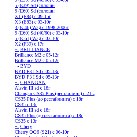
5 (E39) Sd (сплошн
5 (E60) Sd (сплошн
X1 (E84) с 09-15г
X3 (E83) с 03-10г
3 (Е-46) Wag с 1998-2006г
5 (E60) Sd (40/60) с 03-10г
5 (Е-61) Wag с 03-10г
X2 (F39) с 17г
+
-
BRILLIANCE
Brilliance M2 с 05-12г
Brilliance M2 с 05-12г
+
-
BYD
BYD F3 I Sd с 05-13г
BYD F3 I Sd с 05-13г
+
-
CHANGAN
Alsvin III sd с 18г
Changan CS35 Plus (рестайлинг) с 21г.,
CS35 Plus (до рестайлинга) с 18г
CS35 с 13г
Alsvin III sd с 18г
CS35 Plus (до рестайлинга) с 18г
CS35 с 13г
+
-
Chery
Cherry QQ6 (S21) с 06-10г