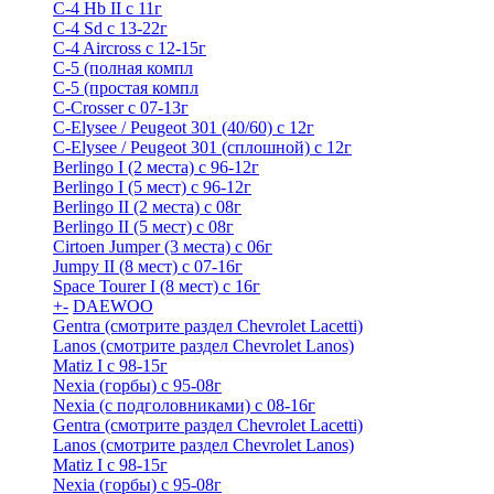
C-4 Hb II с 11г
C-4 Sd c 13-22г
C-4 Airсross с 12-15г
С-5 (полная компл
С-5 (простая компл
C-Crosser с 07-13г
C-Elysee / Peugeot 301 (40/60) с 12г
C-Elysee / Peugeot 301 (сплошной) с 12г
Berlingo I (2 места) с 96-12г
Berlingo I (5 мест) с 96-12г
Berlingo II (2 места) с 08г
Berlingo II (5 мест) с 08г
Cirtoen Jumper (3 места) с 06г
Jumpy II (8 мест) с 07-16г
Space Tourer I (8 мест) с 16г
+
-
DAEWOO
Gentra (смотрите раздел Chevrolet Lacetti)
Lanos (смотрите раздел Chevrolet Lanos)
Matiz I с 98-15г
Nexia (горбы) с 95-08г
Nexia (с подголовниками) с 08-16г
Gentra (смотрите раздел Chevrolet Lacetti)
Lanos (смотрите раздел Chevrolet Lanos)
Matiz I с 98-15г
Nexia (горбы) с 95-08г