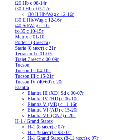
i20 Hb с 08-14г
i30 I Hb с 07-12г
i30 II Hb/Wag с 12-16г
i30 II Hb/Wag с 12-16г
i40 Sd/Wag с 11г
ix-35 с 10-15г
Matrix с 01-10г
Porter I (3 места)
Staria (8 мест) c 21г
Terracan I c 01-07г
Trajet 7 мест с 00-09г
Tucson
Tucson I c 04-10г
Tucson III с 15-21г
Tucson IV (40/60) с 20г
Elantra
Elantra III (XD) Sd c 00-07г
Elantra IV (HD) с 06-10г
Elantra V (MD) c 11-16г
Elantra VI (AD) с 15-20г
Elantra VII (CN7) с 20г
H-1 / Grand Starex
H-1 (8 мест) c 07г
H-1 (9 мест) c 98-07г
H-1 Grand Starex (8-11 мест) с 07г