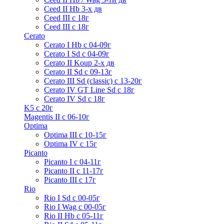
Ceed II Hb 3-х дв
Ceed III с 18г
Ceed III с 18г
Cerato
Cerato I Hb с 04-09г
Cerato I Sd с 04-09г
Cerato II Koup 2-х дв
Cerato II Sd c 09-13г
Cerato III Sd (classic) с 13-20г
Cerato IV GT Line Sd с 18г
Cerato IV Sd с 18г
K5 с 20г
Magentis II с 06-10г
Optima
Optima III с 10-15г
Optima IV с 15г
Picanto
Picanto I с 04-11г
Picanto II c 11-17г
Picanto III c 17г
Rio
Rio I Sd с 00-05г
Rio I Wag c 00-05г
Rio II Hb с 05-11г