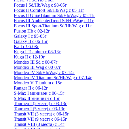
Focus I Sd/Hb/Wag с 98-05г
Focus II Comfort Sd/Hb/Wag с 05-11г
Focus II Ghia/Titanium Sd/Hb/Wag с 05-11г
Focus III Ambiente/Trend Sd/Hb/Wag с 11г
Focus III Sport/Titanium Sd/Hb/Wag с 11г
Fusion Hb с 02-12г
Galaxy I с 95-05г
Galaxy II c 06-15г
Ka I с 96-08г
Kuga I Titanium с 08-13г
Kuga II c 12-19г
Mondeo III Sd с 00-07г
Mondeo III Wag с 00-07г
Mondeo IV Sd/Hb/Wag с 07-14г
Mondeo IV Titanium Sd/Hb/Wag с 07-14г
Mondeo V Titanium с 15г
Ranger II с 06-12г
S-Max I минивэн с 06-15г
S-Max II минивэн с 15г
Tourneo I (2 места) с 03-13г
Tourneo I (5 мест) с 03-13г
Transit VII (3 места) с 06-15г
Transit VII (9 мест) с 06-15г
Transit VIII (3 места) с 14г