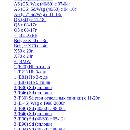
A6 (С5) Wag (40/60) с 97-04г
A6 (С6) Sd/Wag (40/60) c 04-10г
А6 (C7) Sd/Wag с 11-18г
Q3 (8U) с 11-18г
Q5 с 08-17г
Q5 с 08-17г
+
-
BELGEE
Belgee X50 с 23г.
Belgee X70 с 24г.
X50 с 23г
X70 с 24г
+
-
BMW
1 (F20) Hb 5-ти дв
1 (F21) Hb 3-х дв
1 (Е81) Hb 3-х дв
1 (Е87) Hb 5-ти дв
3 (E36) Sd (сплошн
3 (E46) Sd (сплошн
3 (F30) Sd (три отдельных спинки) с 11-20г
3 (Е-46) Wag с 1998-2006г
3 (Е46) Sd (40/60) с 98-06г
3 (Е46) Sd (сплошн
3 (Е90) Sd (40/60) с 05-12г
3 (Е90) Sd (сплошн
5 (E34) Sd (40/60) с 88-96г