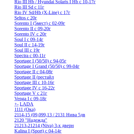
Rio III Hb / Hyundai Solaris I Hb с 10-17г
Rio III Sd c 11г
Rio IV Sd/Hb (X-Line) с 17г
Seltos с 20г
Sorento I (5мест) с 02-09г
Sorento II c 09-20г
Sorento IV с 20г
Soul I с 09-14г
Soul II с 14-19г
Soul III с 19г
Spectra с 00-11г
Sportage I (50/50) с 94-05г
Sportage I Grand (50/50) с 99-04г
Sportage II c 04-08г
Sportage II (рестайл
Sportage III c 10-16г
Sportage IV с 16-22г
Sportage V с 21г
Venga I c 09-18г
+
-
LADA
1111 (Ока)
2114-15 (09,099,13 / 2131 Нива 5дв
2120 "Надежда"
21213-21214 (Niva) 3-х дверн
Kalina I (Sport) с 04-14г