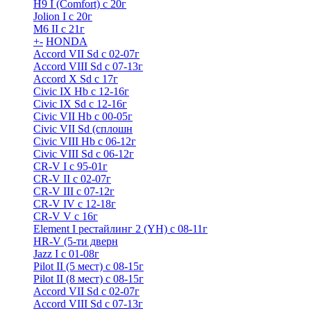
H9 I (Comfort) с 20г
Jolion I с 20г
M6 II с 21г
+
-
HONDA
Accord VII Sd с 02-07г
Accord VIII Sd с 07-13г
Accord X Sd с 17г
Civic IX Hb с 12-16г
Civic IX Sd c 12-16г
Civic VII Hb с 00-05г
Civic VII Sd (сплошн
Civic VIII Hb с 06-12г
Civic VIII Sd с 06-12г
CR-V I с 95-01г
CR-V II с 02-07г
CR-V III с 07-12г
CR-V IV с 12-18г
CR-V V с 16г
Element I рестайлинг 2 (YH) с 08-11г
HR-V (5-ти дверн
Jazz I c 01-08г
Pilot II (5 мест) с 08-15г
Pilot II (8 мест) с 08-15г
Accord VII Sd с 02-07г
Accord VIII Sd с 07-13г