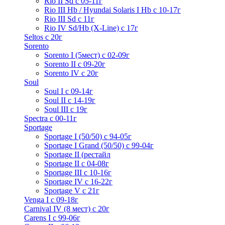
Rio II Sd с 05-11г
Rio III Hb / Hyundai Solaris I Hb с 10-17г
Rio III Sd c 11г
Rio IV Sd/Hb (X-Line) с 17г
Seltos с 20г
Sorento
Sorento I (5мест) с 02-09г
Sorento II c 09-20г
Sorento IV с 20г
Soul
Soul I с 09-14г
Soul II с 14-19г
Soul III с 19г
Spectra с 00-11г
Sportage
Sportage I (50/50) с 94-05г
Sportage I Grand (50/50) с 99-04г
Sportage II (рестайл
Sportage II c 04-08г
Sportage III c 10-16г
Sportage IV с 16-22г
Sportage V с 21г
Venga I c 09-18г
Carnival IV (8 мест) с 20г
Carens I c 99-06г