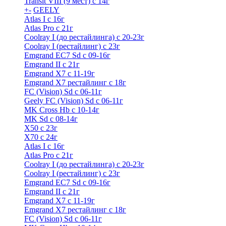
Transit VIII (9 мест) с 14г
+
-
GEELY
Atlas I c 16г
Atlas Pro с 21г
Coolray I (до рестайлинга) с 20-23г
Coolray I (рестайлинг) с 23г
Emgrand EC7 Sd c 09-16г
Emgrand II с 21г
Emgrand X7 c 11-19г
Emgrand X7 рестайлинг c 18г
FC (Vision) Sd c 06-11г
Geely FC (Vision) Sd c 06-11г
MK Cross Hb с 10-14г
MK Sd с 08-14г
X50 с 23г
X70 с 24г
Atlas I c 16г
Atlas Pro с 21г
Coolray I (до рестайлинга) с 20-23г
Coolray I (рестайлинг) с 23г
Emgrand EC7 Sd c 09-16г
Emgrand II с 21г
Emgrand X7 c 11-19г
Emgrand X7 рестайлинг c 18г
FC (Vision) Sd c 06-11г