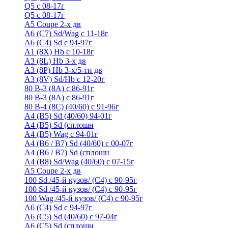
Q5 с 08-17г
Q5 с 08-17г
А5 Coupe 2-х дв
А6 (C7) Sd/Wag с 11-18г
А6 (С4) Sd с 94-97г
A1 (8X) Hb с 10-18г
A3 (8L) Hb 3-х дв
A3 (8P) Hb 3-х/5-ти дв
A3 (8V) Sd/Hb c 12-20г
80 B-3 (8A) с 86-91г
80 В-3 (8А) с 86-91г
80 B-4 (8С) (40/60) с 91-96г
A4 (B5) Sd (40/60) 94-01г
A4 (B5) Sd (сплошн
A4 (B5) Wag с 94-01г
A4 (B6 / B7) Sd (40/60) с 00-07г
A4 (B6 / B7) Sd (сплошн
A4 (B8) Sd/Wag (40/60) с 07-15г
А5 Coupe 2-х дв
100 Sd /45-й кузов/ (С4) с 90-95г
100 Sd /45-й кузов/ (С4) с 90-95г
100 Wag /45-й кузов/ (С4) с 90-95г
А6 (С4) Sd с 94-97г
A6 (С5) Sd (40/60) с 97-04г
A6 (С5) Sd (сплошн