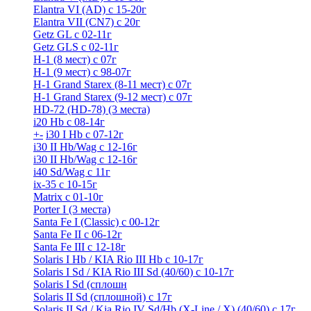
Elantra VI (AD) с 15-20г
Elantra VII (CN7) с 20г
Getz GL с 02-11г
Getz GLS с 02-11г
H-1 (8 мест) c 07г
H-1 (9 мест) c 98-07г
H-1 Grand Starex (8-11 мест) с 07г
H-1 Grand Starex (9-12 мест) с 07г
HD-72 (HD-78) (3 места)
i20 Hb с 08-14г
+
-
i30 I Hb с 07-12г
i30 II Hb/Wag с 12-16г
i30 II Hb/Wag с 12-16г
i40 Sd/Wag с 11г
ix-35 с 10-15г
Matrix с 01-10г
Porter I (3 места)
Santa Fe I (Classic) с 00-12г
Santa Fe II с 06-12г
Santa Fe III c 12-18г
Solaris I Hb / KIA Rio III Hb с 10-17г
Solaris I Sd / KIA Rio III Sd (40/60) с 10-17г
Solaris I Sd (сплошн
Solaris II Sd (сплошной) с 17г
Solaris II Sd / Kia Rio IV Sd/Hb (X-Line / X) (40/60) с 17г