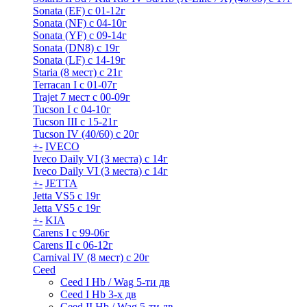
Sonata (EF) с 01-12г
Sonata (NF) с 04-10г
Sonata (YF) с 09-14г
Sonata (DN8) с 19г
Sonata (LF) с 14-19г
Staria (8 мест) c 21г
Terracan I c 01-07г
Trajet 7 мест с 00-09г
Tucson I c 04-10г
Tucson III с 15-21г
Tucson IV (40/60) с 20г
+
-
IVECO
Iveco Daily VI (3 места) с 14г
Iveco Daily VI (3 места) с 14г
+
-
JETTA
Jetta VS5 с 19г
Jetta VS5 с 19г
+
-
KIA
Carens I c 99-06г
Carens II c 06-12г
Carnival IV (8 мест) с 20г
Ceed
Ceed I Hb / Wag 5-ти дв
Ceed I Hb 3-х дв
Ceed II Hb / Wag 5-ти дв