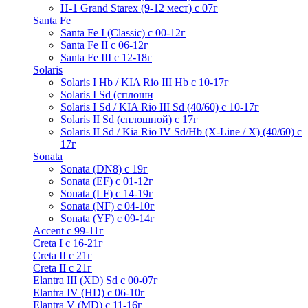
H-1 Grand Starex (9-12 мест) с 07г
Santa Fe
Santa Fe I (Classic) с 00-12г
Santa Fe II с 06-12г
Santa Fe III c 12-18г
Solaris
Solaris I Hb / KIA Rio III Hb с 10-17г
Solaris I Sd (сплошн
Solaris I Sd / KIA Rio III Sd (40/60) с 10-17г
Solaris II Sd (сплошной) с 17г
Solaris II Sd / Kia Rio IV Sd/Hb (X-Line / X) (40/60) с
17г
Sonata
Sonata (DN8) с 19г
Sonata (EF) с 01-12г
Sonata (LF) с 14-19г
Sonata (NF) с 04-10г
Sonata (YF) с 09-14г
Accent с 99-11г
Creta I с 16-21г
Creta II с 21г
Creta II с 21г
Elantra III (XD) Sd c 00-07г
Elantra IV (HD) с 06-10г
Elantra V (MD) c 11-16г