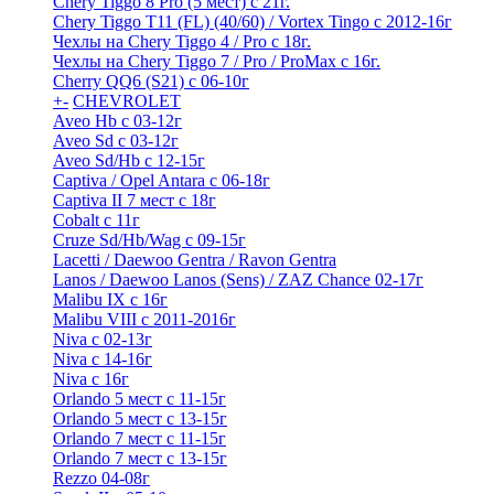
Chery Tiggo 8 Pro (5 мест) с 21г.
Chery Tiggo T11 (FL) (40/60) / Vortex Tingo с 2012-16г
Чехлы на Chery Tiggo 4 / Pro с 18г.
Чехлы на Chery Tiggo 7 / Pro / ProMax с 16г.
Cherry QQ6 (S21) с 06-10г
+
-
CHEVROLET
Aveo Hb с 03-12г
Aveo Sd с 03-12г
Aveo Sd/Hb с 12-15г
Captiva / Opel Antara с 06-18г
Captiva II 7 мест с 18г
Cobalt с 11г
Cruze Sd/Hb/Wag c 09-15г
Lacetti / Daewoo Gentra / Ravon Gentra
Lanos / Daewoo Lanos (Sens) / ZAZ Chance 02-17г
Malibu IX с 16г
Malibu VIII с 2011-2016г
Niva с 02-13г
Niva с 14-16г
Niva с 16г
Orlando 5 мест с 11-15г
Orlando 5 мест с 13-15г
Orlando 7 мест с 11-15г
Orlando 7 мест с 13-15г
Rezzo 04-08г