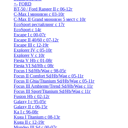
+
-
FORD
BT-50 / Ford Ranger II с 06-12г
C-Max I минивэн с 03-10г
C-Max II Grand минивэн 5 мест с 10г
EcoSport рестайлинг с 17г
EcoSport с 14г
Escape I с 00-07г
Escape II 40/60 с 07-12г
Escape III с 12-19г
Explorer IV c 05-10г
Explorer V c 10г
Fiesta V Hb с 01-08г
Fiesta VI Sd/Hb с 08г
Focus I Sd/Hb/Wag с 98-05г
Focus II Comfort Sd/Hb/Wag с 05-11г
Focus II Ghia/Titanium Sd/Hb/Wag с 05-11г
Focus III Ambiente/Trend Sd/Hb/Wag с 11г
Focus III Sport/Titanium Sd/Hb/Wag с 11г
Fusion Hb с 02-12г
Galaxy I с 95-05г
Galaxy II c 06-15г
Ka I с 96-08г
Kuga I Titanium с 08-13г
Kuga II c 12-19г
Mondeo III Sd с 00-07г