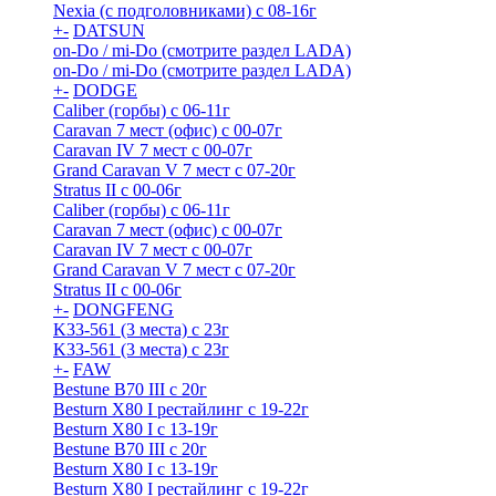
Nexia (с подголовниками) с 08-16г
+
-
DATSUN
on-Do / mi-Do (смотрите раздел LADA)
on-Do / mi-Do (смотрите раздел LADA)
+
-
DODGE
Caliber (горбы) с 06-11г
Caravan 7 мест (офис) с 00-07г
Caravan IV 7 мест с 00-07г
Grand Caravan V 7 мест с 07-20г
Stratus II с 00-06г
Caliber (горбы) с 06-11г
Caravan 7 мест (офис) с 00-07г
Caravan IV 7 мест с 00-07г
Grand Caravan V 7 мест с 07-20г
Stratus II с 00-06г
+
-
DONGFENG
K33-561 (3 места) с 23г
K33-561 (3 места) с 23г
+
-
FAW
Bestune B70 III с 20г
Besturn X80 I рестайлинг с 19-22г
Besturn X80 I с 13-19г
Bestune B70 III с 20г
Besturn X80 I с 13-19г
Besturn X80 I рестайлинг с 19-22г