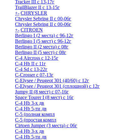
Tracker III с 13-17г
TrailBlazer II с 13-15г
+
-
CHRYSLER
Chrysler Sebring II с 00-06г
Chrysler Sebring II с 00-06г
+
-
CITROEN
Berlingo I (2 места) с 96-12г
Berlingo I (5 мест) с 96-12г
Berlingo II (2 места) с 08г
Berlingo II (5 мест) с 08г
C-4 Airсross с 12-15г
C-4 Hb II с 11г
C-4 Sd c 13-22г
C-Crosser с 07-13г
C-Elysee / Peugeot 301 (40/60) с 12г
C-Elysee / Peugeot 301 (сплошной) с 12г
Jumpy II (8 мест) с 07-16г
Space Tourer I (8 мест) с 16г
С-4 Hb 3-х дв
С-4 Hb 5-ти дв
С-5 (полная компл
С-5 (простая компл
Cirtoen Jumper (3 места) с 06г
С-4 Hb 3-х дв
С-4 Hb 5-ти дв