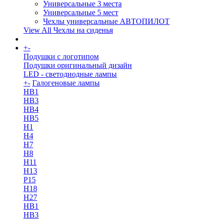
Универсальные 3 места
Универсальные 5 мест
Чехлы универсальные АВТОПИЛОТ
View All Чехлы на сиденья
+
-
More
Подушки с логотипом
Подушки оригинальный дизайн
LED - светодиодные лампы
+
-
Галогеновые лампы
HB1
HB3
HB4
HB5
H1
H4
H7
H8
H11
H13
Р15
H18
H27
HB1
HB3