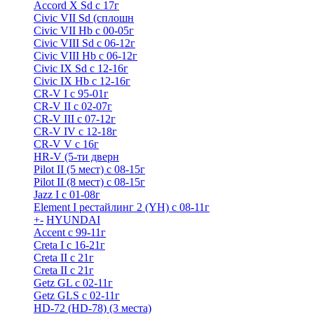
Accord X Sd с 17г
Civic VII Sd (сплошн
Civic VII Hb с 00-05г
Civic VIII Sd с 06-12г
Civic VIII Hb с 06-12г
Civic IX Sd c 12-16г
Civic IX Hb с 12-16г
CR-V I с 95-01г
CR-V II с 02-07г
CR-V III с 07-12г
CR-V IV с 12-18г
CR-V V с 16г
HR-V (5-ти дверн
Pilot II (5 мест) с 08-15г
Pilot II (8 мест) с 08-15г
Jazz I c 01-08г
Element I рестайлинг 2 (YH) с 08-11г
+
-
HYUNDAI
Accent с 99-11г
Creta I с 16-21г
Creta II с 21г
Creta II с 21г
Getz GL с 02-11г
Getz GLS с 02-11г
HD-72 (HD-78) (3 места)