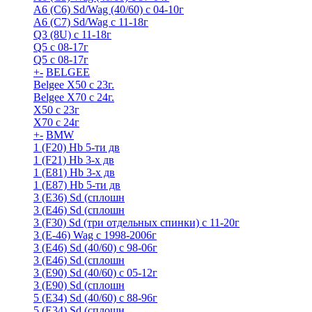
A6 (С6) Sd/Wag (40/60) c 04-10г
А6 (C7) Sd/Wag с 11-18г
Q3 (8U) с 11-18г
Q5 с 08-17г
Q5 с 08-17г
+
-
BELGEE
Belgee X50 с 23г.
Belgee X70 с 24г.
X50 с 23г
X70 с 24г
+
-
BMW
1 (F20) Hb 5-ти дв
1 (F21) Hb 3-х дв
1 (Е81) Hb 3-х дв
1 (Е87) Hb 5-ти дв
3 (E36) Sd (сплошн
3 (E46) Sd (сплошн
3 (F30) Sd (три отдельных спинки) с 11-20г
3 (Е-46) Wag с 1998-2006г
3 (Е46) Sd (40/60) с 98-06г
3 (Е46) Sd (сплошн
3 (Е90) Sd (40/60) с 05-12г
3 (Е90) Sd (сплошн
5 (E34) Sd (40/60) с 88-96г
5 (E34) Sd (сплошн