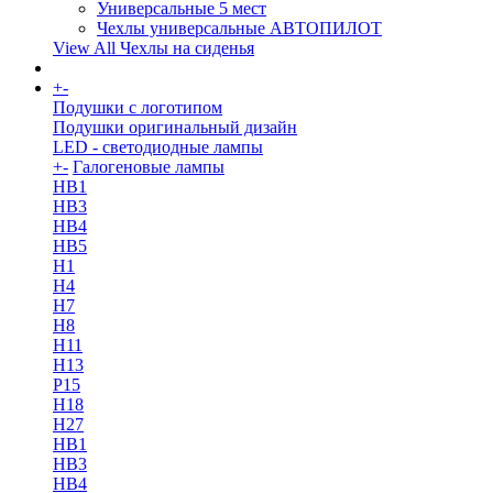
Универсальные 5 мест
Чехлы универсальные АВТОПИЛОТ
View All Чехлы на сиденья
+
-
More
Подушки с логотипом
Подушки оригинальный дизайн
LED - светодиодные лампы
+
-
Галогеновые лампы
HB1
HB3
HB4
HB5
H1
H4
H7
H8
H11
H13
Р15
H18
H27
HB1
HB3
HB4