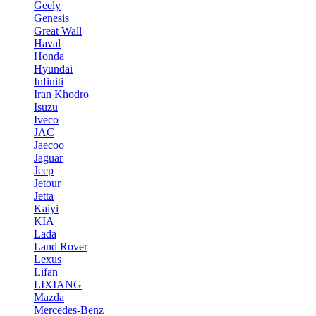
Geely
Genesis
Great Wall
Haval
Honda
Hyundai
Infiniti
Iran Khodro
Isuzu
Iveco
JAC
Jaecoo
Jaguar
Jeep
Jetour
Jetta
Kaiyi
KIA
Lada
Land Rover
Lexus
Lifan
LIXIANG
Mazda
Mercedes-Benz