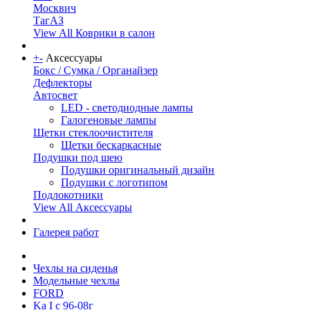
Москвич
ТагАЗ
View All Коврики в салон
+
-
Аксессуары
Бокс / Сумка / Органайзер
Дефлекторы
Автосвет
LED - светодиодные лампы
Галогеновые лампы
Щетки стеклоочистителя
Щетки бескаркасные
Подушки под шею
Подушки оригинальный дизайн
Подушки с логотипом
Подлокотники
View All Аксессуары
Галерея работ
Чехлы на сиденья
Модельные чехлы
FORD
Ka I с 96-08г