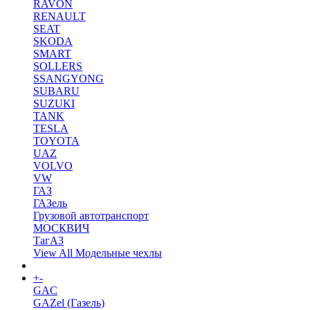
RAVON
RENAULT
SEAT
SKODA
SMART
SOLLERS
SSANGYONG
SUBARU
SUZUKI
TANK
TESLA
TOYOTA
UAZ
VOLVO
VW
ГАЗ
ГАЗель
Грузовой автотранспорт
МОСКВИЧ
ТагАЗ
View All Модельные чехлы
+
-
Коврики в салон
GAC
GAZel (Газель)