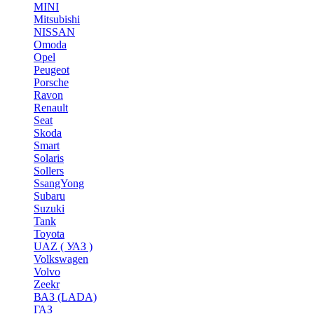
MINI
Mitsubishi
NISSAN
Omoda
Opel
Peugeot
Porsche
Ravon
Renault
Seat
Skoda
Smart
Solaris
Sollers
SsangYong
Subaru
Suzuki
Tank
Toyota
UAZ ( УАЗ )
Volkswagen
Volvo
Zeekr
ВАЗ (LADA)
ГАЗ