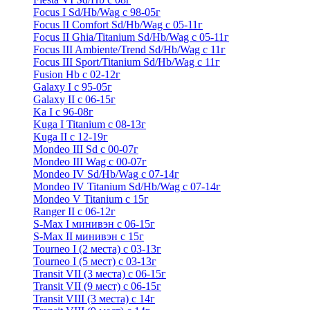
Focus I Sd/Hb/Wag с 98-05г
Focus II Comfort Sd/Hb/Wag с 05-11г
Focus II Ghia/Titanium Sd/Hb/Wag с 05-11г
Focus III Ambiente/Trend Sd/Hb/Wag с 11г
Focus III Sport/Titanium Sd/Hb/Wag с 11г
Fusion Hb с 02-12г
Galaxy I с 95-05г
Galaxy II c 06-15г
Ka I с 96-08г
Kuga I Titanium с 08-13г
Kuga II c 12-19г
Mondeo III Sd с 00-07г
Mondeo III Wag с 00-07г
Mondeo IV Sd/Hb/Wag с 07-14г
Mondeo IV Titanium Sd/Hb/Wag с 07-14г
Mondeo V Titanium с 15г
Ranger II с 06-12г
S-Max I минивэн с 06-15г
S-Max II минивэн с 15г
Tourneo I (2 места) с 03-13г
Tourneo I (5 мест) с 03-13г
Transit VII (3 места) с 06-15г
Transit VII (9 мест) с 06-15г
Transit VIII (3 места) с 14г