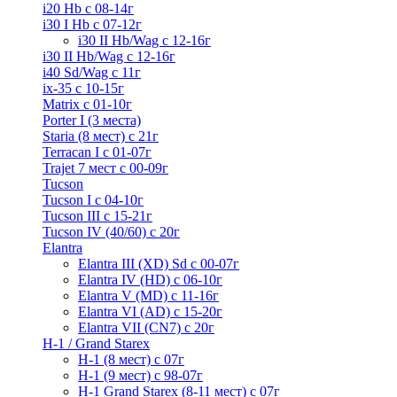
i20 Hb с 08-14г
i30 I Hb с 07-12г
i30 II Hb/Wag с 12-16г
i30 II Hb/Wag с 12-16г
i40 Sd/Wag с 11г
ix-35 с 10-15г
Matrix с 01-10г
Porter I (3 места)
Staria (8 мест) c 21г
Terracan I c 01-07г
Trajet 7 мест с 00-09г
Tucson
Tucson I c 04-10г
Tucson III с 15-21г
Tucson IV (40/60) с 20г
Elantra
Elantra III (XD) Sd c 00-07г
Elantra IV (HD) с 06-10г
Elantra V (MD) c 11-16г
Elantra VI (AD) с 15-20г
Elantra VII (CN7) с 20г
H-1 / Grand Starex
H-1 (8 мест) c 07г
H-1 (9 мест) c 98-07г
H-1 Grand Starex (8-11 мест) с 07г