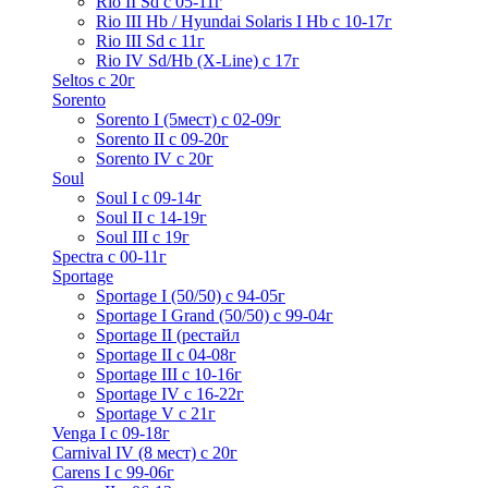
Rio II Sd с 05-11г
Rio III Hb / Hyundai Solaris I Hb с 10-17г
Rio III Sd c 11г
Rio IV Sd/Hb (X-Line) с 17г
Seltos с 20г
Sorento
Sorento I (5мест) с 02-09г
Sorento II c 09-20г
Sorento IV с 20г
Soul
Soul I с 09-14г
Soul II с 14-19г
Soul III с 19г
Spectra с 00-11г
Sportage
Sportage I (50/50) с 94-05г
Sportage I Grand (50/50) с 99-04г
Sportage II (рестайл
Sportage II c 04-08г
Sportage III c 10-16г
Sportage IV с 16-22г
Sportage V с 21г
Venga I c 09-18г
Carnival IV (8 мест) с 20г
Carens I c 99-06г