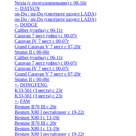
Nexia (с подголовниками) с 08-16г
+
-
DATSUN
on-Do / mi-Do (смотрите раздел LADA)
on-Do / mi-Do (смотрите раздел LADA)
+
-
DODGE
Caliber (горбы) с 06-11г
Caravan 7 мест (офис) с 00-07г
Caravan IV 7 мест с 00-07г
Grand Caravan V 7 мест с 07-20г
Stratus II с 00-06г
Caliber (горбы) с 06-11г
Caravan 7 мест (офис) с 00-07г
Caravan IV 7 мест с 00-07г
Grand Caravan V 7 мест с 07-20г
Stratus II с 00-06г
+
-
DONGFENG
K33-561 (3 места) с 23г
K33-561 (3 места) с 23г
+
-
FAW
Bestune B70 III с 20г
Besturn X80 I рестайлинг с 19-22г
Besturn X80 I с 13-19г
Bestune B70 III с 20г
Besturn X80 I с 13-19г
Besturn X80 I рестайлинг с 19-22г