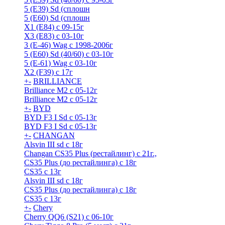
5 (E39) Sd (сплошн
5 (E60) Sd (сплошн
X1 (E84) с 09-15г
X3 (E83) с 03-10г
3 (Е-46) Wag с 1998-2006г
5 (E60) Sd (40/60) с 03-10г
5 (Е-61) Wag с 03-10г
X2 (F39) с 17г
+
-
BRILLIANCE
Brilliance M2 с 05-12г
Brilliance M2 с 05-12г
+
-
BYD
BYD F3 I Sd с 05-13г
BYD F3 I Sd с 05-13г
+
-
CHANGAN
Alsvin III sd с 18г
Changan CS35 Plus (рестайлинг) с 21г.,
CS35 Plus (до рестайлинга) с 18г
CS35 с 13г
Alsvin III sd с 18г
CS35 Plus (до рестайлинга) с 18г
CS35 с 13г
+
-
Chery
Cherry QQ6 (S21) с 06-10г