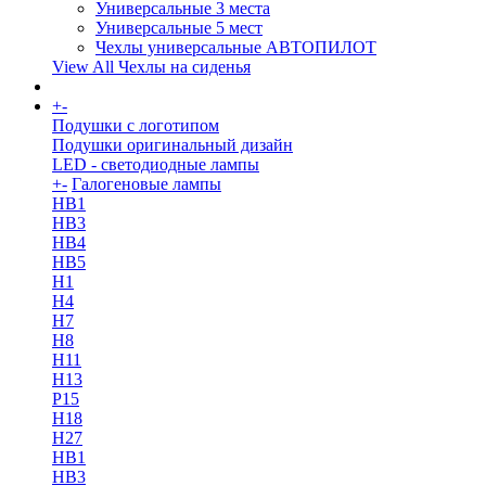
Универсальные 3 места
Универсальные 5 мест
Чехлы универсальные АВТОПИЛОТ
View All Чехлы на сиденья
+
-
More
Подушки с логотипом
Подушки оригинальный дизайн
LED - светодиодные лампы
+
-
Галогеновые лампы
HB1
HB3
HB4
HB5
H1
H4
H7
H8
H11
H13
Р15
H18
H27
HB1
HB3