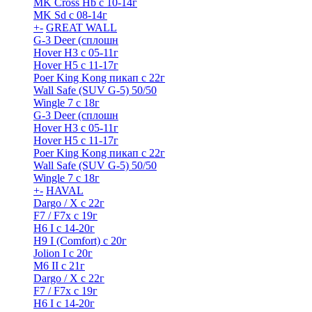
MK Cross Hb с 10-14г
MK Sd с 08-14г
+
-
GREAT WALL
G-3 Deer (сплошн
Hover H3 с 05-11г
Hover H5 с 11-17г
Poer King Kong пикап с 22г
Wall Safe (SUV G-5) 50/50
Wingle 7 с 18г
G-3 Deer (сплошн
Hover H3 с 05-11г
Hover H5 с 11-17г
Poer King Kong пикап с 22г
Wall Safe (SUV G-5) 50/50
Wingle 7 с 18г
+
-
HAVAL
Dargo / Х с 22г
F7 / F7x с 19г
H6 I с 14-20г
H9 I (Comfort) с 20г
Jolion I с 20г
M6 II с 21г
Dargo / Х с 22г
F7 / F7x с 19г
H6 I с 14-20г