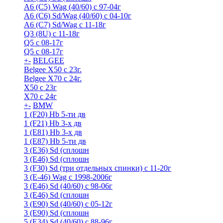
A6 (С5) Wag (40/60) с 97-04г
A6 (С6) Sd/Wag (40/60) c 04-10г
А6 (C7) Sd/Wag с 11-18г
Q3 (8U) с 11-18г
Q5 с 08-17г
Q5 с 08-17г
+
-
BELGEE
Belgee X50 с 23г.
Belgee X70 с 24г.
X50 с 23г
X70 с 24г
+
-
BMW
1 (F20) Hb 5-ти дв
1 (F21) Hb 3-х дв
1 (Е81) Hb 3-х дв
1 (Е87) Hb 5-ти дв
3 (E36) Sd (сплошн
3 (E46) Sd (сплошн
3 (F30) Sd (три отдельных спинки) с 11-20г
3 (Е-46) Wag с 1998-2006г
3 (Е46) Sd (40/60) с 98-06г
3 (Е46) Sd (сплошн
3 (Е90) Sd (40/60) с 05-12г
3 (Е90) Sd (сплошн
5 (E34) Sd (40/60) с 88-96г