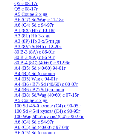
Q5 с 08-17г
Q5 с 08-17г
А5 Coupe 2-х дв
А6 (C7) Sd/Wag с 11-18г
А6 (С4) Sd с 94-97г
A1 (8X) Hb с 10-18г
A3 (8L) Hb 3-х дв
A3 (8P) Hb 3-х/5-ти дв
A3 (8V) Sd/Hb c 12-20г
80 B-3 (8A) с 86-91г
80 В-3 (8А) с 86-91г
80 B-4 (8С) (40/60) с 91-96г
A4 (B5) Sd (40/60) 94-01г
A4 (B5) Sd (сплошн
A4 (B5) Wag с 94-01г
A4 (B6 / B7) Sd (40/60) с 00-07г
A4 (B6 / B7) Sd (сплошн
A4 (B8) Sd/Wag (40/60) с 07-15г
А5 Coupe 2-х дв
100 Sd /45-й кузов/ (С4) с 90-95г
100 Sd /45-й кузов/ (С4) с 90-95г
100 Wag /45-й кузов/ (С4) с 90-95г
А6 (С4) Sd с 94-97г
A6 (С5) Sd (40/60) с 97-04г
A6 (С5) Sd (сплошн