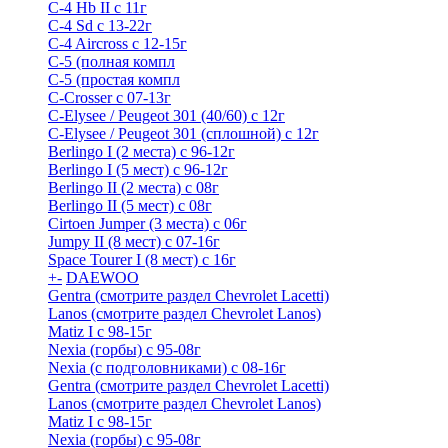
C-4 Hb II с 11г
C-4 Sd c 13-22г
C-4 Airсross с 12-15г
С-5 (полная компл
С-5 (простая компл
C-Crosser с 07-13г
C-Elysee / Peugeot 301 (40/60) с 12г
C-Elysee / Peugeot 301 (сплошной) с 12г
Berlingo I (2 места) с 96-12г
Berlingo I (5 мест) с 96-12г
Berlingo II (2 места) с 08г
Berlingo II (5 мест) с 08г
Cirtoen Jumper (3 места) с 06г
Jumpy II (8 мест) с 07-16г
Space Tourer I (8 мест) с 16г
+
-
DAEWOO
Gentra (смотрите раздел Chevrolet Lacetti)
Lanos (смотрите раздел Chevrolet Lanos)
Matiz I с 98-15г
Nexia (горбы) с 95-08г
Nexia (с подголовниками) с 08-16г
Gentra (смотрите раздел Chevrolet Lacetti)
Lanos (смотрите раздел Chevrolet Lanos)
Matiz I с 98-15г
Nexia (горбы) с 95-08г