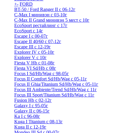
+
-
FORD
BT-50 / Ford Ranger II с 06-12г
C-Max I минивэн с 03-10г
C-Max II Grand минивэн 5 мест с 10г
EcoSport рестайлинг с 17г
EcoSport с 14г
Escape I с 00-07г
Escape II 40/60 с 07-12г
Escape III с 12-19г
Explorer IV c 05-10г
Explorer V c 10г
Fiesta V Hb с 01-08г
Fiesta VI Sd/Hb с 08г
Focus I Sd/Hb/Wag с 98-05г
Focus II Comfort Sd/Hb/Wag с 05-11г
Focus II Ghia/Titanium Sd/Hb/Wag с 05-11г
Focus III Ambiente/Trend Sd/Hb/Wag с 11г
Focus III Sport/Titanium Sd/Hb/Wag с 11г
Fusion Hb с 02-12г
Galaxy I с 95-05г
Galaxy II c 06-15г
Ka I с 96-08г
Kuga I Titanium с 08-13г
Kuga II c 12-19г
Mondeo III Sd с 00-07г