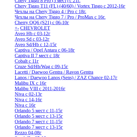
Chery Tiggo 8 Pro (5 мест) с 21г.
Chery Tiggo T11 (FL) (40/60) / Vortex Tingo с 2012-16г
Чехлы на Chery Tiggo 4 / Pro с 18г.
Чехлы на Chery Tiggo 7 / Pro / ProMax с 16г.
Cherry QQ6 (S21) с 06-10г
+
-
CHEVROLET
Aveo Hb с 03-12г
Aveo Sd с 03-12г
Aveo Sd/Hb с 12-15г
Captiva / Opel Antara с 06-18г
Captiva II 7 мест с 18г
Cobalt с 11г
Cruze Sd/Hb/Wag c 09-15г
Lacetti / Daewoo Gentra / Ravon Gentra
Lanos / Daewoo Lanos (Sens) / ZAZ Chance 02-17г
Malibu IX с 16г
Malibu VIII с 2011-2016г
Niva с 02-13г
Niva с 14-16г
Niva с 16г
Orlando 5 мест с 11-15г
Orlando 5 мест с 13-15г
Orlando 7 мест с 11-15г
Orlando 7 мест с 13-15г
Rezzo 04-08г