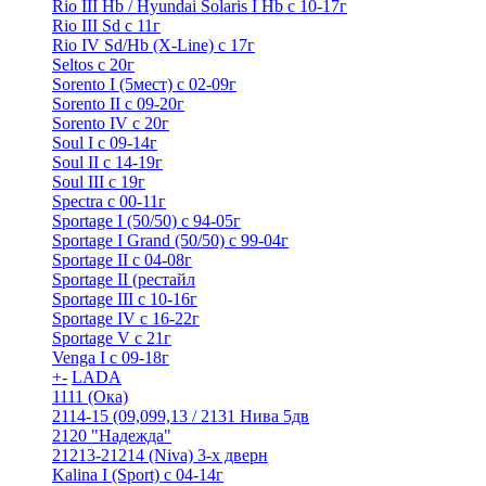
Rio III Hb / Hyundai Solaris I Hb с 10-17г
Rio III Sd c 11г
Rio IV Sd/Hb (X-Line) с 17г
Seltos с 20г
Sorento I (5мест) с 02-09г
Sorento II c 09-20г
Sorento IV с 20г
Soul I с 09-14г
Soul II с 14-19г
Soul III с 19г
Spectra с 00-11г
Sportage I (50/50) с 94-05г
Sportage I Grand (50/50) с 99-04г
Sportage II c 04-08г
Sportage II (рестайл
Sportage III c 10-16г
Sportage IV с 16-22г
Sportage V с 21г
Venga I c 09-18г
+
-
LADA
1111 (Ока)
2114-15 (09,099,13 / 2131 Нива 5дв
2120 "Надежда"
21213-21214 (Niva) 3-х дверн
Kalina I (Sport) с 04-14г