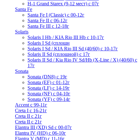
H-1 Grand Starex (9-12 мест) с 07г
Santa Fe
Santa Fe I (Classic) с 00-12г
Santa Fe II с 06-12г
Santa Fe III c 12-18г
Solaris
Solaris I Hb / KIA Rio III Hb с 10-17г
Solaris I Sd (сплошн
Solaris I Sd / KIA Rio III Sd (40/60) с 10-17г
Solaris II Sd (сплошной) с 17г
Solaris II Sd / Kia Rio IV Sd/Hb (X-Line / X) (40/60) с
17г
Sonata
Sonata (DN8) с 19г
Sonata (EF) с 01-12г
Sonata (LF) с 14-19г
Sonata (NF) с 04-10г
Sonata (YF) с 09-14г
Accent с 99-11г
Creta I с 16-21г
Creta II с 21г
Creta II с 21г
Elantra III (XD) Sd c 00-07г
Elantra IV (HD) с 06-10г
Elantra V (MD) c 11-16г