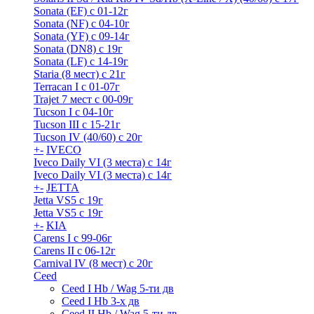
Sonata (EF) с 01-12г
Sonata (NF) с 04-10г
Sonata (YF) с 09-14г
Sonata (DN8) с 19г
Sonata (LF) с 14-19г
Staria (8 мест) c 21г
Terracan I c 01-07г
Trajet 7 мест с 00-09г
Tucson I c 04-10г
Tucson III с 15-21г
Tucson IV (40/60) с 20г
+
-
IVECO
Iveco Daily VI (3 места) с 14г
Iveco Daily VI (3 места) с 14г
+
-
JETTA
Jetta VS5 с 19г
Jetta VS5 с 19г
+
-
KIA
Carens I c 99-06г
Carens II c 06-12г
Carnival IV (8 мест) с 20г
Ceed
Ceed I Hb / Wag 5-ти дв
Ceed I Hb 3-х дв
Ceed II Hb / Wag 5-ти дв