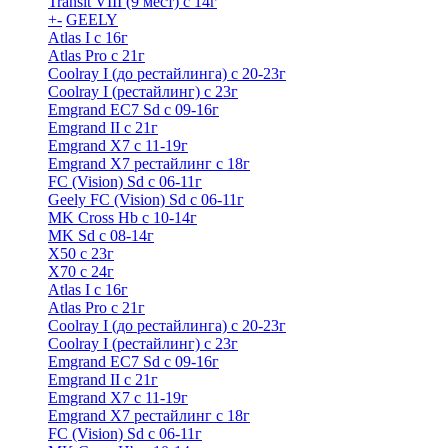
Transit VIII (9 мест) с 14г
+
-
GEELY
Atlas I c 16г
Atlas Pro с 21г
Coolray I (до рестайлинга) с 20-23г
Coolray I (рестайлинг) с 23г
Emgrand EC7 Sd c 09-16г
Emgrand II с 21г
Emgrand X7 c 11-19г
Emgrand X7 рестайлинг c 18г
FC (Vision) Sd c 06-11г
Geely FC (Vision) Sd c 06-11г
MK Cross Hb с 10-14г
MK Sd с 08-14г
X50 с 23г
X70 с 24г
Atlas I c 16г
Atlas Pro с 21г
Coolray I (до рестайлинга) с 20-23г
Coolray I (рестайлинг) с 23г
Emgrand EC7 Sd c 09-16г
Emgrand II с 21г
Emgrand X7 c 11-19г
Emgrand X7 рестайлинг c 18г
FC (Vision) Sd c 06-11г