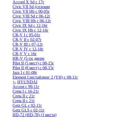
Accord X Sd с 17г
Civic VII Sd (сплошн
Civic VII Hb с 00-05г
Civic VIII Sd с 06-12г
Civic VIII Hb с 06-12г
Civic IX Sd c 12-16г
Civic IX Hb с 12-16г
CR-V I с 95-01г
CR-V II с 02-07г
CR-V III с 07-12г
CR-V IV с 12-18г
CR-V V с 16г
HR-V (5-ти дверн
Pilot II (5 мест) с 08-15г
Pilot II (8 мест) с 08-15г
Jazz I c 01-08г
Element I рестайлинг 2 (YH) с 08-11г
+
-
HYUNDAI
Accent с 99-11г
Creta I с 16-21г
Creta II с 21г
Creta II с 21г
Getz GL с 02-11г
Getz GLS с 02-11г
HD-72 (HD-78) (3 места)