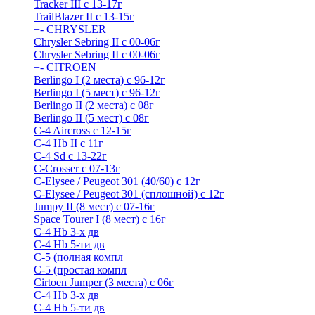
Tracker III с 13-17г
TrailBlazer II с 13-15г
+
-
CHRYSLER
Chrysler Sebring II с 00-06г
Chrysler Sebring II с 00-06г
+
-
CITROEN
Berlingo I (2 места) с 96-12г
Berlingo I (5 мест) с 96-12г
Berlingo II (2 места) с 08г
Berlingo II (5 мест) с 08г
C-4 Airсross с 12-15г
C-4 Hb II с 11г
C-4 Sd c 13-22г
C-Crosser с 07-13г
C-Elysee / Peugeot 301 (40/60) с 12г
C-Elysee / Peugeot 301 (сплошной) с 12г
Jumpy II (8 мест) с 07-16г
Space Tourer I (8 мест) с 16г
С-4 Hb 3-х дв
С-4 Hb 5-ти дв
С-5 (полная компл
С-5 (простая компл
Cirtoen Jumper (3 места) с 06г
С-4 Hb 3-х дв
С-4 Hb 5-ти дв