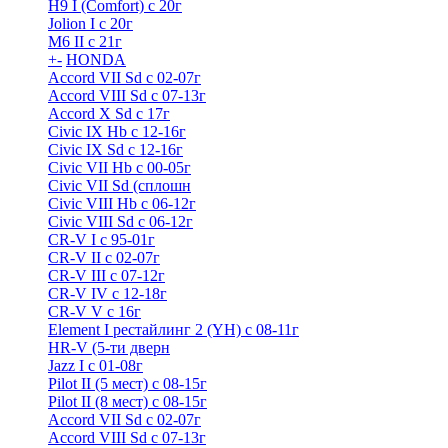
H9 I (Comfort) с 20г
Jolion I с 20г
M6 II с 21г
+
-
HONDA
Accord VII Sd с 02-07г
Accord VIII Sd с 07-13г
Accord X Sd с 17г
Civic IX Hb с 12-16г
Civic IX Sd c 12-16г
Civic VII Hb с 00-05г
Civic VII Sd (сплошн
Civic VIII Hb с 06-12г
Civic VIII Sd с 06-12г
CR-V I с 95-01г
CR-V II с 02-07г
CR-V III с 07-12г
CR-V IV с 12-18г
CR-V V с 16г
Element I рестайлинг 2 (YH) с 08-11г
HR-V (5-ти дверн
Jazz I c 01-08г
Pilot II (5 мест) с 08-15г
Pilot II (8 мест) с 08-15г
Accord VII Sd с 02-07г
Accord VIII Sd с 07-13г