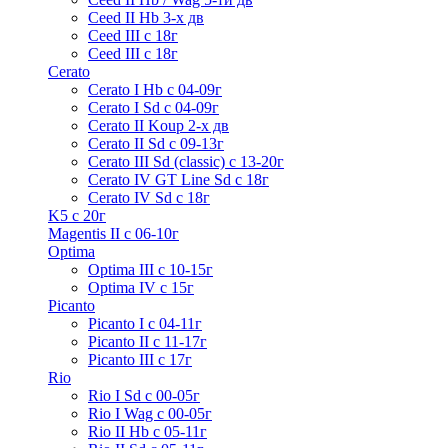
Ceed II Hb 3-х дв
Ceed III с 18г
Ceed III с 18г
Cerato
Cerato I Hb с 04-09г
Cerato I Sd с 04-09г
Cerato II Koup 2-х дв
Cerato II Sd c 09-13г
Cerato III Sd (classic) с 13-20г
Cerato IV GT Line Sd с 18г
Cerato IV Sd с 18г
K5 с 20г
Magentis II с 06-10г
Optima
Optima III с 10-15г
Optima IV с 15г
Picanto
Picanto I с 04-11г
Picanto II c 11-17г
Picanto III c 17г
Rio
Rio I Sd с 00-05г
Rio I Wag c 00-05г
Rio II Hb с 05-11г