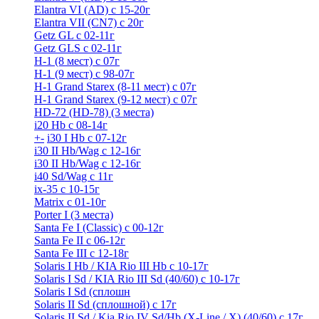
Elantra VI (AD) с 15-20г
Elantra VII (CN7) с 20г
Getz GL с 02-11г
Getz GLS с 02-11г
H-1 (8 мест) c 07г
H-1 (9 мест) c 98-07г
H-1 Grand Starex (8-11 мест) с 07г
H-1 Grand Starex (9-12 мест) с 07г
HD-72 (HD-78) (3 места)
i20 Hb с 08-14г
+
-
i30 I Hb с 07-12г
i30 II Hb/Wag с 12-16г
i30 II Hb/Wag с 12-16г
i40 Sd/Wag с 11г
ix-35 с 10-15г
Matrix с 01-10г
Porter I (3 места)
Santa Fe I (Classic) с 00-12г
Santa Fe II с 06-12г
Santa Fe III c 12-18г
Solaris I Hb / KIA Rio III Hb с 10-17г
Solaris I Sd / KIA Rio III Sd (40/60) с 10-17г
Solaris I Sd (сплошн
Solaris II Sd (сплошной) с 17г
Solaris II Sd / Kia Rio IV Sd/Hb (X-Line / X) (40/60) с 17г