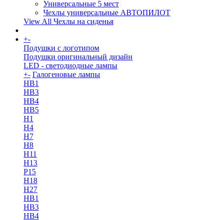
Универсальные 5 мест
Чехлы универсальные АВТОПИЛОТ
View All Чехлы на сиденья
+
-
More
Подушки с логотипом
Подушки оригинальный дизайн
LED - светодиодные лампы
+
-
Галогеновые лампы
HB1
HB3
HB4
HB5
H1
H4
H7
H8
H11
H13
Р15
H18
H27
HB1
HB3
HB4