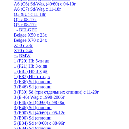
A6 (С6) Sd/Wag (40/60) c 04-10г
А6 (C7) Sd/Wag с 11-18г
Q3 (8U) с 11-18г
Q5 с 08-17г
Q5 с 08-17г
+
-
BELGEE
Belgee X50 с 23г.
Belgee X70 с 24г.
X50 с 23г
X70 с 24г
+
-
BMW
1 (F20) Hb 5-ти дв
1 (F21) Hb 3-х дв
1 (Е81) Hb 3-х дв
1 (Е87) Hb 5-ти дв
3 (E36) Sd (сплошн
3 (E46) Sd (сплошн
3 (F30) Sd (три отдельных спинки) с 11-20г
3 (Е-46) Wag с 1998-2006г
3 (Е46) Sd (40/60) с 98-06г
3 (Е46) Sd (сплошн
3 (Е90) Sd (40/60) с 05-12г
3 (Е90) Sd (сплошн
5 (E34) Sd (40/60) с 88-96г
5 (E34) Sd (сплошн