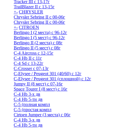
Tracker III с 13-17г
TrailBlazer II с 13-15г
+
-
CHRYSLER
Chrysler Sebring II с 00-06г
Chrysler Sebring II с 00-06г
+
-
CITROEN
Berlingo I (2 места) с 96-12г
Berlingo I (5 мест) с 96-12г
Berlingo II (2 места) с 08г
Berlingo II (5 мест) с 08г
C-4 Airсross с 12-15г
C-4 Hb II с 11г
C-4 Sd c 13-22г
C-Crosser с 07-13г
C-Elysee / Peugeot 301 (40/60) с 12г
C-Elysee / Peugeot 301 (сплошной) с 12г
Jumpy II (8 мест) с 07-16г
Space Tourer I (8 мест) с 16г
С-4 Hb 3-х дв
С-4 Hb 5-ти дв
С-5 (полная компл
С-5 (простая компл
Cirtoen Jumper (3 места) с 06г
С-4 Hb 3-х дв
С-4 Hb 5-ти дв