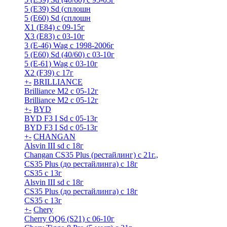
5 (E39) Sd (сплошн
5 (E60) Sd (сплошн
X1 (E84) с 09-15г
X3 (E83) с 03-10г
3 (Е-46) Wag с 1998-2006г
5 (E60) Sd (40/60) с 03-10г
5 (Е-61) Wag с 03-10г
X2 (F39) с 17г
+
-
BRILLIANCE
Brilliance M2 с 05-12г
Brilliance M2 с 05-12г
+
-
BYD
BYD F3 I Sd с 05-13г
BYD F3 I Sd с 05-13г
+
-
CHANGAN
Alsvin III sd с 18г
Changan CS35 Plus (рестайлинг) с 21г.,
CS35 Plus (до рестайлинга) с 18г
CS35 с 13г
Alsvin III sd с 18г
CS35 Plus (до рестайлинга) с 18г
CS35 с 13г
+
-
Chery
Cherry QQ6 (S21) с 06-10г