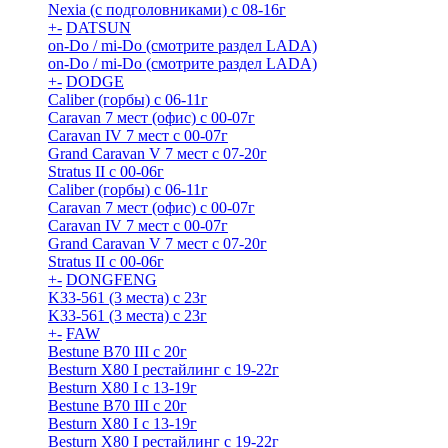
Nexia (с подголовниками) с 08-16г
+
-
DATSUN
on-Do / mi-Do (смотрите раздел LADA)
on-Do / mi-Do (смотрите раздел LADA)
+
-
DODGE
Caliber (горбы) с 06-11г
Caravan 7 мест (офис) с 00-07г
Caravan IV 7 мест с 00-07г
Grand Caravan V 7 мест с 07-20г
Stratus II с 00-06г
Caliber (горбы) с 06-11г
Caravan 7 мест (офис) с 00-07г
Caravan IV 7 мест с 00-07г
Grand Caravan V 7 мест с 07-20г
Stratus II с 00-06г
+
-
DONGFENG
K33-561 (3 места) с 23г
K33-561 (3 места) с 23г
+
-
FAW
Bestune B70 III с 20г
Besturn X80 I рестайлинг с 19-22г
Besturn X80 I с 13-19г
Bestune B70 III с 20г
Besturn X80 I с 13-19г
Besturn X80 I рестайлинг с 19-22г