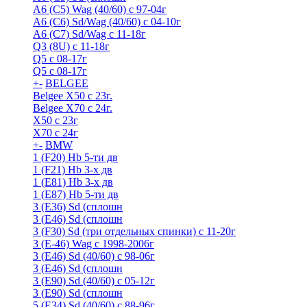
A6 (С5) Wag (40/60) с 97-04г
A6 (С6) Sd/Wag (40/60) c 04-10г
А6 (C7) Sd/Wag с 11-18г
Q3 (8U) с 11-18г
Q5 с 08-17г
Q5 с 08-17г
+
-
BELGEE
Belgee X50 с 23г.
Belgee X70 с 24г.
X50 с 23г
X70 с 24г
+
-
BMW
1 (F20) Hb 5-ти дв
1 (F21) Hb 3-х дв
1 (Е81) Hb 3-х дв
1 (Е87) Hb 5-ти дв
3 (E36) Sd (сплошн
3 (E46) Sd (сплошн
3 (F30) Sd (три отдельных спинки) с 11-20г
3 (Е-46) Wag с 1998-2006г
3 (Е46) Sd (40/60) с 98-06г
3 (Е46) Sd (сплошн
3 (Е90) Sd (40/60) с 05-12г
3 (Е90) Sd (сплошн
5 (E34) Sd (40/60) с 88-96г