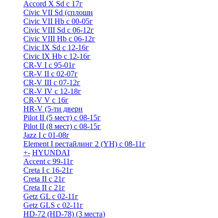
Accord X Sd с 17г
Civic VII Sd (сплошн
Civic VII Hb с 00-05г
Civic VIII Sd с 06-12г
Civic VIII Hb с 06-12г
Civic IX Sd c 12-16г
Civic IX Hb с 12-16г
CR-V I с 95-01г
CR-V II с 02-07г
CR-V III с 07-12г
CR-V IV с 12-18г
CR-V V с 16г
HR-V (5-ти дверн
Pilot II (5 мест) с 08-15г
Pilot II (8 мест) с 08-15г
Jazz I c 01-08г
Element I рестайлинг 2 (YH) с 08-11г
+
-
HYUNDAI
Accent с 99-11г
Creta I с 16-21г
Creta II с 21г
Creta II с 21г
Getz GL с 02-11г
Getz GLS с 02-11г
HD-72 (HD-78) (3 места)