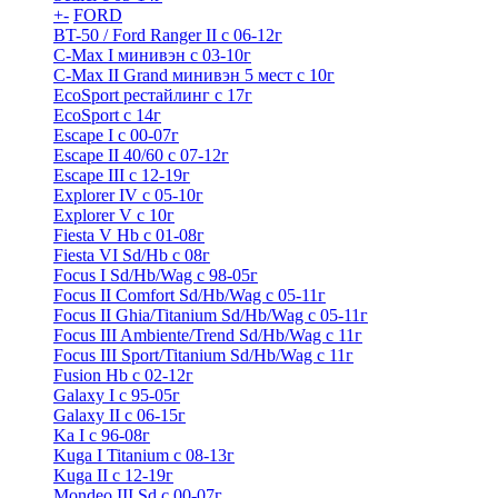
+
-
FORD
BT-50 / Ford Ranger II с 06-12г
C-Max I минивэн с 03-10г
C-Max II Grand минивэн 5 мест с 10г
EcoSport рестайлинг с 17г
EcoSport с 14г
Escape I с 00-07г
Escape II 40/60 с 07-12г
Escape III с 12-19г
Explorer IV c 05-10г
Explorer V c 10г
Fiesta V Hb с 01-08г
Fiesta VI Sd/Hb с 08г
Focus I Sd/Hb/Wag с 98-05г
Focus II Comfort Sd/Hb/Wag с 05-11г
Focus II Ghia/Titanium Sd/Hb/Wag с 05-11г
Focus III Ambiente/Trend Sd/Hb/Wag с 11г
Focus III Sport/Titanium Sd/Hb/Wag с 11г
Fusion Hb с 02-12г
Galaxy I с 95-05г
Galaxy II c 06-15г
Ka I с 96-08г
Kuga I Titanium с 08-13г
Kuga II c 12-19г
Mondeo III Sd с 00-07г