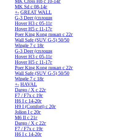
MK Cross Hb с 10-14г
MK Sd с 08-14г
+
-
GREAT WALL
G-3 Deer (сплошн
Hover H3 с 05-11г
Hover H5 с 11-17г
Poer King Kong пикап с 22г
Wall Safe (SUV G-5) 50/50
Wingle 7 с 18г
G-3 Deer (сплошн
Hover H3 с 05-11г
Hover H5 с 11-17г
Poer King Kong пикап с 22г
Wall Safe (SUV G-5) 50/50
Wingle 7 с 18г
+
-
HAVAL
Dargo / Х с 22г
F7 / F7x с 19г
H6 I с 14-20г
H9 I (Comfort) с 20г
Jolion I с 20г
M6 II с 21г
Dargo / Х с 22г
F7 / F7x с 19г
H6 I с 14-20г