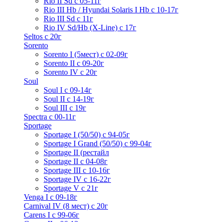
Rio II Sd с 05-11г
Rio III Hb / Hyundai Solaris I Hb с 10-17г
Rio III Sd c 11г
Rio IV Sd/Hb (X-Line) с 17г
Seltos с 20г
Sorento
Sorento I (5мест) с 02-09г
Sorento II c 09-20г
Sorento IV с 20г
Soul
Soul I с 09-14г
Soul II с 14-19г
Soul III с 19г
Spectra с 00-11г
Sportage
Sportage I (50/50) с 94-05г
Sportage I Grand (50/50) с 99-04г
Sportage II (рестайл
Sportage II c 04-08г
Sportage III c 10-16г
Sportage IV с 16-22г
Sportage V с 21г
Venga I c 09-18г
Carnival IV (8 мест) с 20г
Carens I c 99-06г