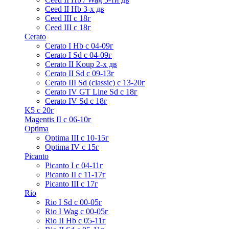
Ceed II Hb 3-х дв
Ceed III с 18г
Ceed III с 18г
Cerato
Cerato I Hb с 04-09г
Cerato I Sd с 04-09г
Cerato II Koup 2-х дв
Cerato II Sd c 09-13г
Cerato III Sd (classic) с 13-20г
Cerato IV GT Line Sd с 18г
Cerato IV Sd с 18г
K5 с 20г
Magentis II с 06-10г
Optima
Optima III с 10-15г
Optima IV с 15г
Picanto
Picanto I с 04-11г
Picanto II c 11-17г
Picanto III c 17г
Rio
Rio I Sd с 00-05г
Rio I Wag c 00-05г
Rio II Hb с 05-11г