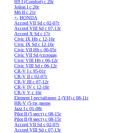
H9 I (Comfort) с 20г
Jolion I с 20г
M6 II с 21г
+
-
HONDA
Accord VII Sd с 02-07г
Accord VIII Sd с 07-13г
Accord X Sd с 17г
Civic IX Hb с 12-16г
Civic IX Sd c 12-16г
Civic VII Hb с 00-05г
Civic VII Sd (сплошн
Civic VIII Hb с 06-12г
Civic VIII Sd с 06-12г
CR-V I с 95-01г
CR-V II с 02-07г
CR-V III с 07-12г
CR-V IV с 12-18г
CR-V V с 16г
Element I рестайлинг 2 (YH) с 08-11г
HR-V (5-ти дверн
Jazz I c 01-08г
Pilot II (5 мест) с 08-15г
Pilot II (8 мест) с 08-15г
Accord VII Sd с 02-07г
Accord VIII Sd с 07-13г