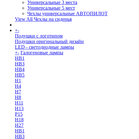
Универсальные 3 места
Универсальные 5 мест
Чехлы универсальные АВТОПИЛОТ
View All Чехлы на сиденья
+
-
More
Подушки с логотипом
Подушки оригинальный дизайн
LED - светодиодные лампы
+
-
Галогеновые лампы
HB1
HB3
HB4
HB5
H1
H4
H7
H8
H11
H13
Р15
H18
H27
HB1
HB3