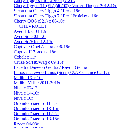
Chery Tiggo 8 Pro (5 мест) с 21г.
Chery Tiggo T11 (FL) (40/60) / Vortex Tingo с 2012-16г
Чехлы на Chery Tiggo 4 / Pro с 18г.
Чехлы на Chery Tiggo 7 / Pro / ProMax с 16г.
Cherry QQ6 (S21) с 06-10г
+
-
CHEVROLET
Aveo Hb с 03-12г
Aveo Sd с 03-12г
Aveo Sd/Hb с 12-15г
Captiva / Opel Antara с 06-18г
Captiva II 7 мест с 18г
Cobalt с 11г
Cruze Sd/Hb/Wag c 09-15г
Lacetti / Daewoo Gentra / Ravon Gentra
Lanos / Daewoo Lanos (Sens) / ZAZ Chance 02-17г
Malibu IX с 16г
Malibu VIII с 2011-2016г
Niva с 02-13г
Niva с 14-16г
Niva с 16г
Orlando 5 мест с 11-15г
Orlando 5 мест с 13-15г
Orlando 7 мест с 11-15г
Orlando 7 мест с 13-15г
Rezzo 04-08г