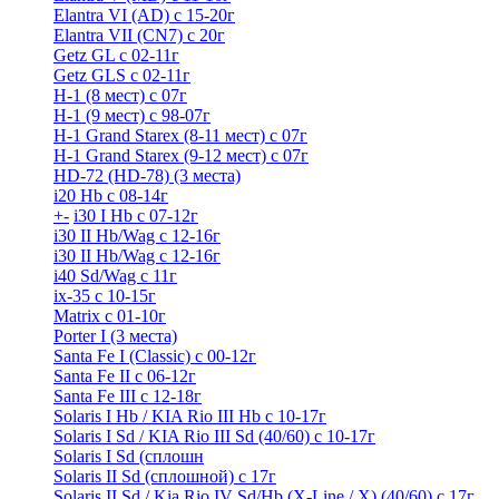
Elantra VI (AD) с 15-20г
Elantra VII (CN7) с 20г
Getz GL с 02-11г
Getz GLS с 02-11г
H-1 (8 мест) c 07г
H-1 (9 мест) c 98-07г
H-1 Grand Starex (8-11 мест) с 07г
H-1 Grand Starex (9-12 мест) с 07г
HD-72 (HD-78) (3 места)
i20 Hb с 08-14г
+
-
i30 I Hb с 07-12г
i30 II Hb/Wag с 12-16г
i30 II Hb/Wag с 12-16г
i40 Sd/Wag с 11г
ix-35 с 10-15г
Matrix с 01-10г
Porter I (3 места)
Santa Fe I (Classic) с 00-12г
Santa Fe II с 06-12г
Santa Fe III c 12-18г
Solaris I Hb / KIA Rio III Hb с 10-17г
Solaris I Sd / KIA Rio III Sd (40/60) с 10-17г
Solaris I Sd (сплошн
Solaris II Sd (сплошной) с 17г
Solaris II Sd / Kia Rio IV Sd/Hb (X-Line / X) (40/60) с 17г