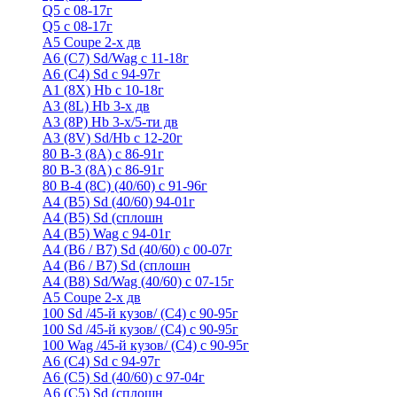
Q5 с 08-17г
Q5 с 08-17г
А5 Coupe 2-х дв
А6 (C7) Sd/Wag с 11-18г
А6 (С4) Sd с 94-97г
A1 (8X) Hb с 10-18г
A3 (8L) Hb 3-х дв
A3 (8P) Hb 3-х/5-ти дв
A3 (8V) Sd/Hb c 12-20г
80 B-3 (8A) с 86-91г
80 В-3 (8А) с 86-91г
80 B-4 (8С) (40/60) с 91-96г
A4 (B5) Sd (40/60) 94-01г
A4 (B5) Sd (сплошн
A4 (B5) Wag с 94-01г
A4 (B6 / B7) Sd (40/60) с 00-07г
A4 (B6 / B7) Sd (сплошн
A4 (B8) Sd/Wag (40/60) с 07-15г
А5 Coupe 2-х дв
100 Sd /45-й кузов/ (С4) с 90-95г
100 Sd /45-й кузов/ (С4) с 90-95г
100 Wag /45-й кузов/ (С4) с 90-95г
А6 (С4) Sd с 94-97г
A6 (С5) Sd (40/60) с 97-04г
A6 (С5) Sd (сплошн