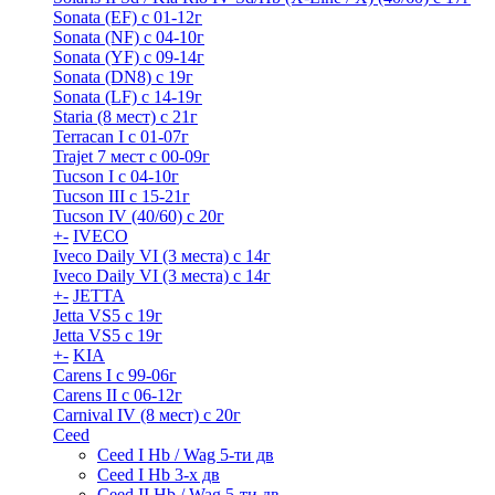
Sonata (EF) с 01-12г
Sonata (NF) с 04-10г
Sonata (YF) с 09-14г
Sonata (DN8) с 19г
Sonata (LF) с 14-19г
Staria (8 мест) c 21г
Terracan I c 01-07г
Trajet 7 мест с 00-09г
Tucson I c 04-10г
Tucson III с 15-21г
Tucson IV (40/60) с 20г
+
-
IVECO
Iveco Daily VI (3 места) с 14г
Iveco Daily VI (3 места) с 14г
+
-
JETTA
Jetta VS5 с 19г
Jetta VS5 с 19г
+
-
KIA
Carens I c 99-06г
Carens II c 06-12г
Carnival IV (8 мест) с 20г
Ceed
Ceed I Hb / Wag 5-ти дв
Ceed I Hb 3-х дв
Ceed II Hb / Wag 5-ти дв