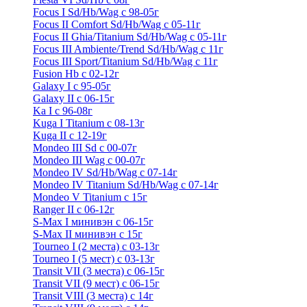
Focus I Sd/Hb/Wag с 98-05г
Focus II Comfort Sd/Hb/Wag с 05-11г
Focus II Ghia/Titanium Sd/Hb/Wag с 05-11г
Focus III Ambiente/Trend Sd/Hb/Wag с 11г
Focus III Sport/Titanium Sd/Hb/Wag с 11г
Fusion Hb с 02-12г
Galaxy I с 95-05г
Galaxy II c 06-15г
Ka I с 96-08г
Kuga I Titanium с 08-13г
Kuga II c 12-19г
Mondeo III Sd с 00-07г
Mondeo III Wag с 00-07г
Mondeo IV Sd/Hb/Wag с 07-14г
Mondeo IV Titanium Sd/Hb/Wag с 07-14г
Mondeo V Titanium с 15г
Ranger II с 06-12г
S-Max I минивэн с 06-15г
S-Max II минивэн с 15г
Tourneo I (2 места) с 03-13г
Tourneo I (5 мест) с 03-13г
Transit VII (3 места) с 06-15г
Transit VII (9 мест) с 06-15г
Transit VIII (3 места) с 14г