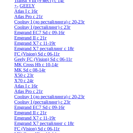
Transit VIII (9 мест) с 14г
+
-
GEELY
Atlas I c 16г
Atlas Pro с 21г
Coolray I (до рестайлинга) с 20-23г
Coolray I (рестайлинг) с 23г
Emgrand EC7 Sd c 09-16г
Emgrand II с 21г
Emgrand X7 c 11-19г
Emgrand X7 рестайлинг c 18г
FC (Vision) Sd c 06-11г
Geely FC (Vision) Sd c 06-11г
MK Cross Hb с 10-14г
MK Sd с 08-14г
X50 с 23г
X70 с 24г
Atlas I c 16г
Atlas Pro с 21г
Coolray I (до рестайлинга) с 20-23г
Coolray I (рестайлинг) с 23г
Emgrand EC7 Sd c 09-16г
Emgrand II с 21г
Emgrand X7 c 11-19г
Emgrand X7 рестайлинг c 18г
FC (Vision) Sd c 06-11г