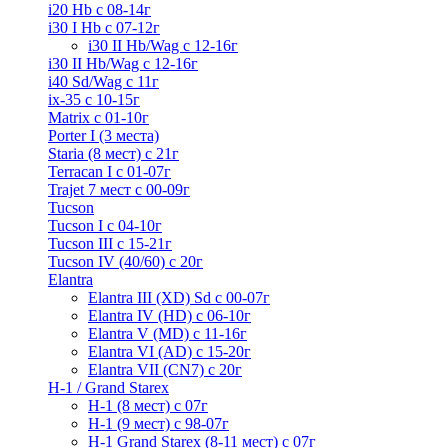
i20 Hb с 08-14г
i30 I Hb с 07-12г
i30 II Hb/Wag с 12-16г
i30 II Hb/Wag с 12-16г
i40 Sd/Wag с 11г
ix-35 с 10-15г
Matrix с 01-10г
Porter I (3 места)
Staria (8 мест) c 21г
Terracan I c 01-07г
Trajet 7 мест с 00-09г
Tucson
Tucson I c 04-10г
Tucson III с 15-21г
Tucson IV (40/60) с 20г
Elantra
Elantra III (XD) Sd c 00-07г
Elantra IV (HD) с 06-10г
Elantra V (MD) c 11-16г
Elantra VI (AD) с 15-20г
Elantra VII (CN7) с 20г
H-1 / Grand Starex
H-1 (8 мест) c 07г
H-1 (9 мест) c 98-07г
H-1 Grand Starex (8-11 мест) с 07г