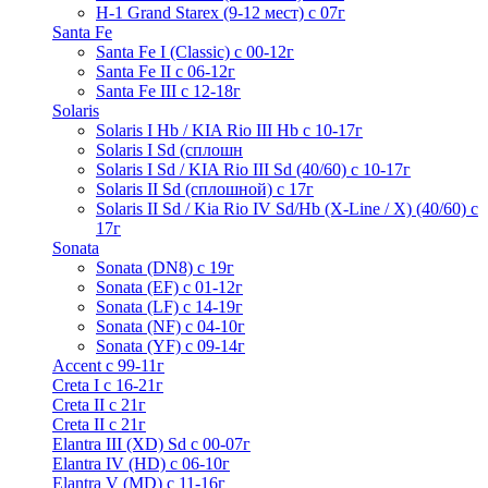
H-1 Grand Starex (9-12 мест) с 07г
Santa Fe
Santa Fe I (Classic) с 00-12г
Santa Fe II с 06-12г
Santa Fe III c 12-18г
Solaris
Solaris I Hb / KIA Rio III Hb с 10-17г
Solaris I Sd (сплошн
Solaris I Sd / KIA Rio III Sd (40/60) с 10-17г
Solaris II Sd (сплошной) с 17г
Solaris II Sd / Kia Rio IV Sd/Hb (X-Line / X) (40/60) с
17г
Sonata
Sonata (DN8) с 19г
Sonata (EF) с 01-12г
Sonata (LF) с 14-19г
Sonata (NF) с 04-10г
Sonata (YF) с 09-14г
Accent с 99-11г
Creta I с 16-21г
Creta II с 21г
Creta II с 21г
Elantra III (XD) Sd c 00-07г
Elantra IV (HD) с 06-10г
Elantra V (MD) c 11-16г