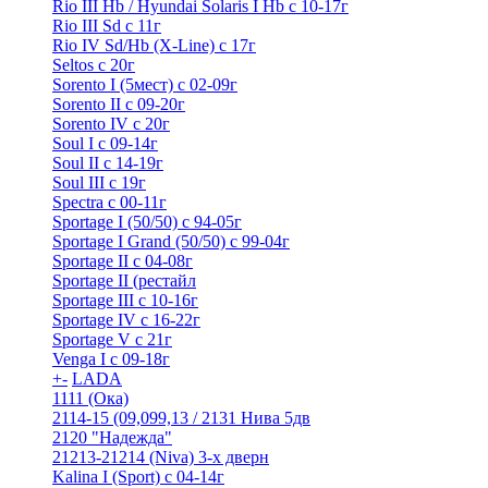
Rio III Hb / Hyundai Solaris I Hb с 10-17г
Rio III Sd c 11г
Rio IV Sd/Hb (X-Line) с 17г
Seltos с 20г
Sorento I (5мест) с 02-09г
Sorento II c 09-20г
Sorento IV с 20г
Soul I с 09-14г
Soul II с 14-19г
Soul III с 19г
Spectra с 00-11г
Sportage I (50/50) с 94-05г
Sportage I Grand (50/50) с 99-04г
Sportage II c 04-08г
Sportage II (рестайл
Sportage III c 10-16г
Sportage IV с 16-22г
Sportage V с 21г
Venga I c 09-18г
+
-
LADA
1111 (Ока)
2114-15 (09,099,13 / 2131 Нива 5дв
2120 "Надежда"
21213-21214 (Niva) 3-х дверн
Kalina I (Sport) с 04-14г