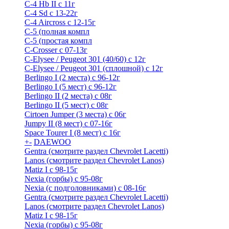
C-4 Hb II с 11г
C-4 Sd c 13-22г
C-4 Airсross с 12-15г
С-5 (полная компл
С-5 (простая компл
C-Crosser с 07-13г
C-Elysee / Peugeot 301 (40/60) с 12г
C-Elysee / Peugeot 301 (сплошной) с 12г
Berlingo I (2 места) с 96-12г
Berlingo I (5 мест) с 96-12г
Berlingo II (2 места) с 08г
Berlingo II (5 мест) с 08г
Cirtoen Jumper (3 места) с 06г
Jumpy II (8 мест) с 07-16г
Space Tourer I (8 мест) с 16г
+
-
DAEWOO
Gentra (смотрите раздел Chevrolet Lacetti)
Lanos (смотрите раздел Chevrolet Lanos)
Matiz I с 98-15г
Nexia (горбы) с 95-08г
Nexia (с подголовниками) с 08-16г
Gentra (смотрите раздел Chevrolet Lacetti)
Lanos (смотрите раздел Chevrolet Lanos)
Matiz I с 98-15г
Nexia (горбы) с 95-08г