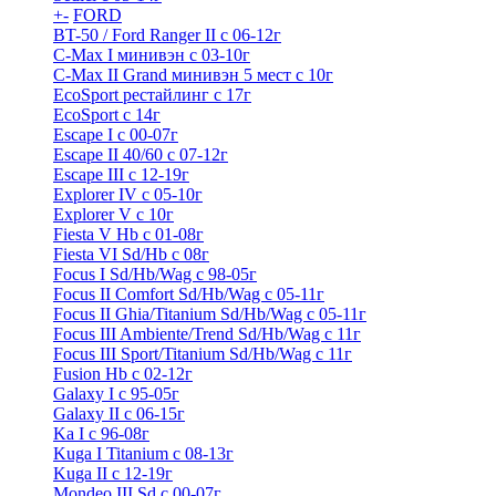
+
-
FORD
BT-50 / Ford Ranger II с 06-12г
C-Max I минивэн с 03-10г
C-Max II Grand минивэн 5 мест с 10г
EcoSport рестайлинг с 17г
EcoSport с 14г
Escape I с 00-07г
Escape II 40/60 с 07-12г
Escape III с 12-19г
Explorer IV c 05-10г
Explorer V c 10г
Fiesta V Hb с 01-08г
Fiesta VI Sd/Hb с 08г
Focus I Sd/Hb/Wag с 98-05г
Focus II Comfort Sd/Hb/Wag с 05-11г
Focus II Ghia/Titanium Sd/Hb/Wag с 05-11г
Focus III Ambiente/Trend Sd/Hb/Wag с 11г
Focus III Sport/Titanium Sd/Hb/Wag с 11г
Fusion Hb с 02-12г
Galaxy I с 95-05г
Galaxy II c 06-15г
Ka I с 96-08г
Kuga I Titanium с 08-13г
Kuga II c 12-19г
Mondeo III Sd с 00-07г