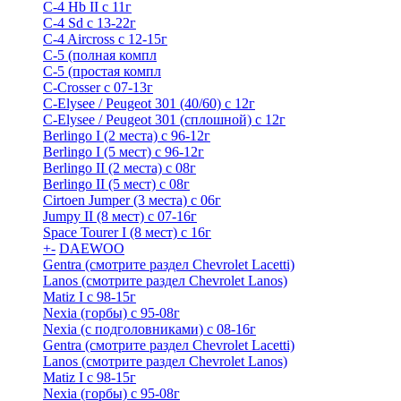
C-4 Hb II с 11г
C-4 Sd c 13-22г
C-4 Airсross с 12-15г
С-5 (полная компл
С-5 (простая компл
C-Crosser с 07-13г
C-Elysee / Peugeot 301 (40/60) с 12г
C-Elysee / Peugeot 301 (сплошной) с 12г
Berlingo I (2 места) с 96-12г
Berlingo I (5 мест) с 96-12г
Berlingo II (2 места) с 08г
Berlingo II (5 мест) с 08г
Cirtoen Jumper (3 места) с 06г
Jumpy II (8 мест) с 07-16г
Space Tourer I (8 мест) с 16г
+
-
DAEWOO
Gentra (смотрите раздел Chevrolet Lacetti)
Lanos (смотрите раздел Chevrolet Lanos)
Matiz I с 98-15г
Nexia (горбы) с 95-08г
Nexia (с подголовниками) с 08-16г
Gentra (смотрите раздел Chevrolet Lacetti)
Lanos (смотрите раздел Chevrolet Lanos)
Matiz I с 98-15г
Nexia (горбы) с 95-08г