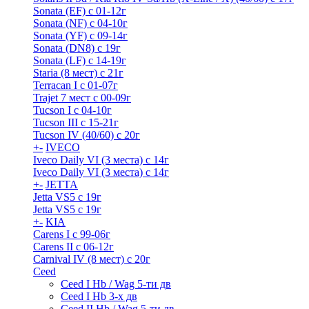
Sonata (EF) с 01-12г
Sonata (NF) с 04-10г
Sonata (YF) с 09-14г
Sonata (DN8) с 19г
Sonata (LF) с 14-19г
Staria (8 мест) c 21г
Terracan I c 01-07г
Trajet 7 мест с 00-09г
Tucson I c 04-10г
Tucson III с 15-21г
Tucson IV (40/60) с 20г
+
-
IVECO
Iveco Daily VI (3 места) с 14г
Iveco Daily VI (3 места) с 14г
+
-
JETTA
Jetta VS5 с 19г
Jetta VS5 с 19г
+
-
KIA
Carens I c 99-06г
Carens II c 06-12г
Carnival IV (8 мест) с 20г
Ceed
Ceed I Hb / Wag 5-ти дв
Ceed I Hb 3-х дв
Ceed II Hb / Wag 5-ти дв