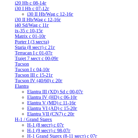
i20 Hb с 08-14г
i30 I Hb с 07-12г
i30 II Hb/Wag с 12-16г
i30 II Hb/Wag с 12-16г
i40 Sd/Wag с 11г
ix-35 с 10-15г
Matrix с 01-10г
Porter I (3 места)
Staria (8 мест) c 21г
Terracan I c 01-07г
Trajet 7 мест с 00-09г
Tucson
Tucson I c 04-10г
Tucson III с 15-21г
Tucson IV (40/60) с 20г
Elantra
Elantra III (XD) Sd c 00-07г
Elantra IV (HD) с 06-10г
Elantra V (MD) c 11-16г
Elantra VI (AD) с 15-20г
Elantra VII (CN7) с 20г
H-1 / Grand Starex
H-1 (8 мест) c 07г
H-1 (9 мест) c 98-07г
H-1 Grand Starex (8-11 мест) с 07г