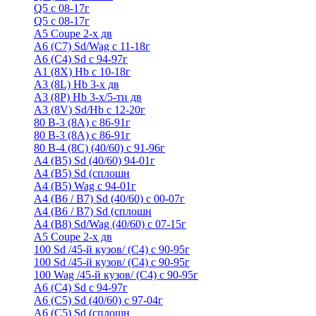
Q5 с 08-17г
Q5 с 08-17г
А5 Coupe 2-х дв
А6 (C7) Sd/Wag с 11-18г
А6 (С4) Sd с 94-97г
A1 (8X) Hb с 10-18г
A3 (8L) Hb 3-х дв
A3 (8P) Hb 3-х/5-ти дв
A3 (8V) Sd/Hb c 12-20г
80 B-3 (8A) с 86-91г
80 В-3 (8А) с 86-91г
80 B-4 (8С) (40/60) с 91-96г
A4 (B5) Sd (40/60) 94-01г
A4 (B5) Sd (сплошн
A4 (B5) Wag с 94-01г
A4 (B6 / B7) Sd (40/60) с 00-07г
A4 (B6 / B7) Sd (сплошн
A4 (B8) Sd/Wag (40/60) с 07-15г
А5 Coupe 2-х дв
100 Sd /45-й кузов/ (С4) с 90-95г
100 Sd /45-й кузов/ (С4) с 90-95г
100 Wag /45-й кузов/ (С4) с 90-95г
А6 (С4) Sd с 94-97г
A6 (С5) Sd (40/60) с 97-04г
A6 (С5) Sd (сплошн