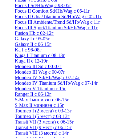
Focus I Sd/Hb/Wag с 98-05г
Focus II Comfort Sd/Hb/Wag с 05-11г
Focus II Ghia/Titanium Sd/Hb/Wag с 05-11г
Focus III Ambiente/Trend Sd/Hb/Wag с 11г
Focus III Sport/Titanium Sd/Hb/Wag с 11г
Fusion Hb с 02-12г
Galaxy I с 95-05г
Galaxy II c 06-15г
Ka I с 96-08г
Kuga I Titanium с 08-13г
Kuga II c 12-19г
Mondeo III Sd с 00-07г
Mondeo III Wag с 00-07г
Mondeo IV Sd/Hb/Wag с 07-14г
Mondeo IV Titanium Sd/Hb/Wag с 07-14г
Mondeo V Titanium с 15г
Ranger II с 06-12г
S-Max I минивэн с 06-15г
S-Max II минивэн с 15г
Tourneo I (2 места) с 03-13г
Tourneo I (5 мест) с 03-13г
Transit VII (3 места) с 06-15г
Transit VII (9 мест) с 06-15г
Transit VIII (3 места) с 14г