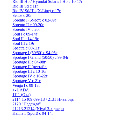
Rio III Hb / Hyundai Solaris I Hb с 10-17г
Rio III Sd c 11г
Rio IV Sd/Hb (X-Line) с 17г
Seltos с 20г
Sorento I (5мест) с 02-09г
Sorento II c 09-20г
Sorento IV с 20г
Soul I с 09-14г
Soul II с 14-19г
Soul III с 19г
Spectra с 00-11г
Sportage I (50/50) с 94-05г
Sportage I Grand (50/50) с 99-04г
Sportage II c 04-08г
Sportage II (рестайл
Sportage III c 10-16г
Sportage IV с 16-22г
Sportage V с 21г
Venga I c 09-18г
+
-
LADA
1111 (Ока)
2114-15 (09,099,13 / 2131 Нива 5дв
2120 "Надежда"
21213-21214 (Niva) 3-х дверн
Kalina I (Sport) с 04-14г