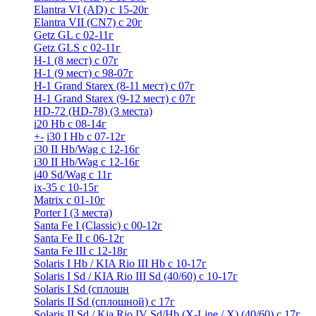
Elantra VI (AD) с 15-20г
Elantra VII (CN7) с 20г
Getz GL с 02-11г
Getz GLS с 02-11г
H-1 (8 мест) c 07г
H-1 (9 мест) c 98-07г
H-1 Grand Starex (8-11 мест) с 07г
H-1 Grand Starex (9-12 мест) с 07г
HD-72 (HD-78) (3 места)
i20 Hb с 08-14г
+
-
i30 I Hb с 07-12г
i30 II Hb/Wag с 12-16г
i30 II Hb/Wag с 12-16г
i40 Sd/Wag с 11г
ix-35 с 10-15г
Matrix с 01-10г
Porter I (3 места)
Santa Fe I (Classic) с 00-12г
Santa Fe II с 06-12г
Santa Fe III c 12-18г
Solaris I Hb / KIA Rio III Hb с 10-17г
Solaris I Sd / KIA Rio III Sd (40/60) с 10-17г
Solaris I Sd (сплошн
Solaris II Sd (сплошной) с 17г
Solaris II Sd / Kia Rio IV Sd/Hb (X-Line / X) (40/60) с 17г