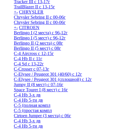
Tracker III с 13-17г
TrailBlazer II с 13-15г
+
-
CHRYSLER
Chrysler Sebring II с 00-06г
Chrysler Sebring II с 00-06г
+
-
CITROEN
Berlingo I (2 места) с 96-12г
Berlingo I (5 мест) с 96-12г
Berlingo II (2 места) с 08г
Berlingo II (5 мест) с 08г
C-4 Airсross с 12-15г
C-4 Hb II с 11г
C-4 Sd c 13-22г
C-Crosser с 07-13г
C-Elysee / Peugeot 301 (40/60) с 12г
C-Elysee / Peugeot 301 (сплошной) с 12г
Jumpy II (8 мест) с 07-16г
Space Tourer I (8 мест) с 16г
С-4 Hb 3-х дв
С-4 Hb 5-ти дв
С-5 (полная компл
С-5 (простая компл
Cirtoen Jumper (3 места) с 06г
С-4 Hb 3-х дв
С-4 Hb 5-ти дв