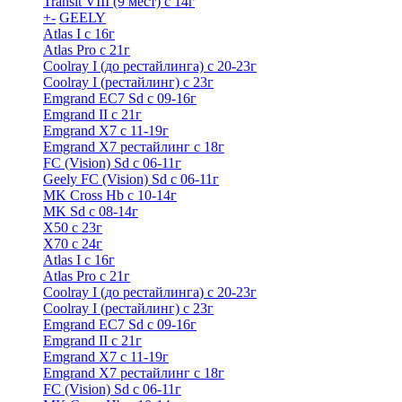
Transit VIII (9 мест) с 14г
+
-
GEELY
Atlas I c 16г
Atlas Pro с 21г
Coolray I (до рестайлинга) с 20-23г
Coolray I (рестайлинг) с 23г
Emgrand EC7 Sd c 09-16г
Emgrand II с 21г
Emgrand X7 c 11-19г
Emgrand X7 рестайлинг c 18г
FC (Vision) Sd c 06-11г
Geely FC (Vision) Sd c 06-11г
MK Cross Hb с 10-14г
MK Sd с 08-14г
X50 с 23г
X70 с 24г
Atlas I c 16г
Atlas Pro с 21г
Coolray I (до рестайлинга) с 20-23г
Coolray I (рестайлинг) с 23г
Emgrand EC7 Sd c 09-16г
Emgrand II с 21г
Emgrand X7 c 11-19г
Emgrand X7 рестайлинг c 18г
FC (Vision) Sd c 06-11г