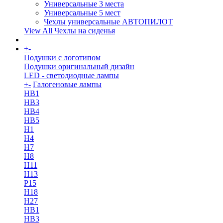
Универсальные 3 места
Универсальные 5 мест
Чехлы универсальные АВТОПИЛОТ
View All Чехлы на сиденья
+
-
More
Подушки с логотипом
Подушки оригинальный дизайн
LED - светодиодные лампы
+
-
Галогеновые лампы
HB1
HB3
HB4
HB5
H1
H4
H7
H8
H11
H13
Р15
H18
H27
HB1
HB3