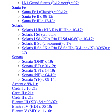
H-1 Grand Starex (9-12 мест) с 07г
Santa Fe
Santa Fe I (Classic) с 00-12г
Santa Fe II с 06-12г
Santa Fe III c 12-18г
Solaris
Solaris I Hb / KIA Rio III Hb с 10-17г
Solaris I Sd (сплошн
Solaris I Sd / KIA Rio III Sd (40/60) с 10-17г
Solaris II Sd (сплошной) с 17г
Solaris II Sd / Kia Rio IV Sd/Hb (X-Line / X) (40/60) с
17г
Sonata
Sonata (DN8) с 19г
Sonata (EF) с 01-12г
Sonata (LF) с 14-19г
Sonata (NF) с 04-10г
Sonata (YF) с 09-14г
Accent с 99-11г
Creta I с 16-21г
Creta II с 21г
Creta II с 21г
Elantra III (XD) Sd c 00-07г
Elantra IV (HD) с 06-10г
Elantra V (MD) c 11-16г