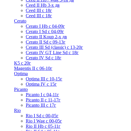
Ceed II Hb 3-х дв
Ceed III с 18г
Ceed III с 18г
Cerato
Cerato I Hb с 04-09г
Cerato I Sd с 04-09г
Cerato II Koup 2-х дв
Cerato II Sd c 09-13г
Cerato III Sd (classic) с 13-20г
Cerato IV GT Line Sd с 18г
Cerato IV Sd с 18г
K5 с 20г
Magentis II с 06-10г
Optima
Optima III с 10-15г
Optima IV с 15г
Picanto
Picanto I с 04-11г
Picanto II c 11-17г
Picanto III c 17г
Rio
Rio I Sd с 00-05г
Rio I Wag c 00-05г
Rio II Hb с 05-11г