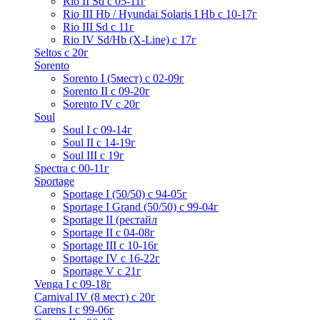
Rio II Sd с 05-11г
Rio III Hb / Hyundai Solaris I Hb с 10-17г
Rio III Sd c 11г
Rio IV Sd/Hb (X-Line) с 17г
Seltos с 20г
Sorento
Sorento I (5мест) с 02-09г
Sorento II c 09-20г
Sorento IV с 20г
Soul
Soul I с 09-14г
Soul II с 14-19г
Soul III с 19г
Spectra с 00-11г
Sportage
Sportage I (50/50) с 94-05г
Sportage I Grand (50/50) с 99-04г
Sportage II (рестайл
Sportage II c 04-08г
Sportage III c 10-16г
Sportage IV с 16-22г
Sportage V с 21г
Venga I c 09-18г
Carnival IV (8 мест) с 20г
Carens I c 99-06г