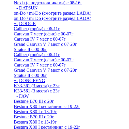
Nexia (с подголовниками) с 08-16г
+
-
DATSUN
on-Do / mi-Do (смотрите раздел LADA)
on-Do / mi-Do (смотрите раздел LADA)
+
-
DODGE
Caliber (горбы) с 06-11г
Caravan 7 мест (офис) с 00-07г
Caravan IV 7 мест с 00-07г
Grand Caravan V 7 мест с 07-20г
Stratus II с 00-06г
Caliber (горбы) с 06-11г
Caravan 7 мест (офис) с 00-07г
Caravan IV 7 мест с 00-07г
Grand Caravan V 7 мест с 07-20г
Stratus II с 00-06г
+
-
DONGFENG
K33-561 (3 места) с 23г
K33-561 (3 места) с 23г
+
-
FAW
Bestune B70 III с 20г
Besturn X80 I рестайлинг с 19-22г
Besturn X80 I с 13-19г
Bestune B70 III с 20г
Besturn X80 I с 13-19г
Besturn X80 I рестайлинг с 19-22г