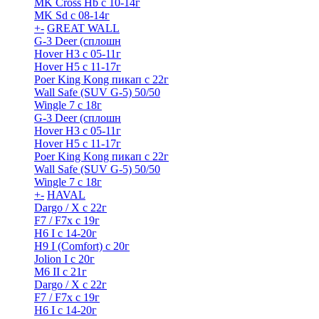
MK Cross Hb с 10-14г
MK Sd с 08-14г
+
-
GREAT WALL
G-3 Deer (сплошн
Hover H3 с 05-11г
Hover H5 с 11-17г
Poer King Kong пикап с 22г
Wall Safe (SUV G-5) 50/50
Wingle 7 с 18г
G-3 Deer (сплошн
Hover H3 с 05-11г
Hover H5 с 11-17г
Poer King Kong пикап с 22г
Wall Safe (SUV G-5) 50/50
Wingle 7 с 18г
+
-
HAVAL
Dargo / Х с 22г
F7 / F7x с 19г
H6 I с 14-20г
H9 I (Comfort) с 20г
Jolion I с 20г
M6 II с 21г
Dargo / Х с 22г
F7 / F7x с 19г
H6 I с 14-20г