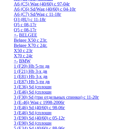
A6 (С5) Wag (40/60) с 97-04г
A6 (С6) Sd/Wag (40/60) c 04-10г
А6 (C7) Sd/Wag с 11-18г
Q3 (8U) с 11-18г
Q5 с 08-17г
Q5 с 08-17г
+
-
BELGEE
Belgee X50 с 23г.
Belgee X70 с 24г.
X50 с 23г
X70 с 24г
+
-
BMW
1 (F20) Hb 5-ти дв
1 (F21) Hb 3-х дв
1 (Е81) Hb 3-х дв
1 (Е87) Hb 5-ти дв
3 (E36) Sd (сплошн
3 (E46) Sd (сплошн
3 (F30) Sd (три отдельных спинки) с 11-20г
3 (Е-46) Wag с 1998-2006г
3 (Е46) Sd (40/60) с 98-06г
3 (Е46) Sd (сплошн
3 (Е90) Sd (40/60) с 05-12г
3 (Е90) Sd (сплошн
5 (E34) Sd (40/60) с 88-96г