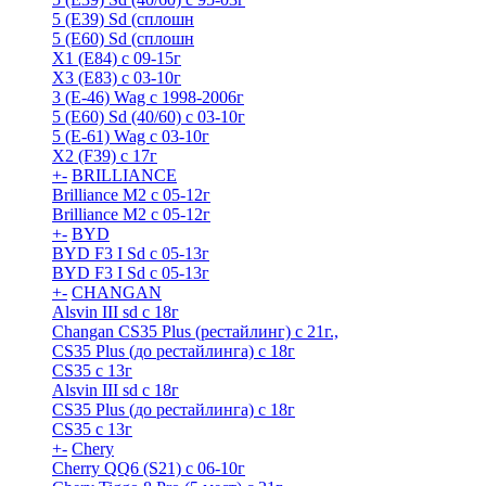
5 (E39) Sd (сплошн
5 (E60) Sd (сплошн
X1 (E84) с 09-15г
X3 (E83) с 03-10г
3 (Е-46) Wag с 1998-2006г
5 (E60) Sd (40/60) с 03-10г
5 (Е-61) Wag с 03-10г
X2 (F39) с 17г
+
-
BRILLIANCE
Brilliance M2 с 05-12г
Brilliance M2 с 05-12г
+
-
BYD
BYD F3 I Sd с 05-13г
BYD F3 I Sd с 05-13г
+
-
CHANGAN
Alsvin III sd с 18г
Changan CS35 Plus (рестайлинг) с 21г.,
CS35 Plus (до рестайлинга) с 18г
CS35 с 13г
Alsvin III sd с 18г
CS35 Plus (до рестайлинга) с 18г
CS35 с 13г
+
-
Chery
Cherry QQ6 (S21) с 06-10г