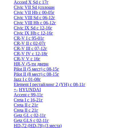
Accord X Sd с 17г
Civic VII Sd (сплошн
Civic VII Hb с 00-05г
Civic VIII Sd с 06-12г
Civic VIII Hb с 06-12г
Civic IX Sd c 12-16г
Civic IX Hb с 12-16г
CR-V I с 95-01г
CR-V II с 02-07г
CR-V III с 07-12г
CR-V IV с 12-18г
CR-V V с 16г
HR-V (5-ти дверн
Pilot II (5 мест) с 08-15г
Pilot II (8 мест) с 08-15г
Jazz I c 01-08г
Element I рестайлинг 2 (YH) с 08-11г
+
-
HYUNDAI
Accent с 99-11г
Creta I с 16-21г
Creta II с 21г
Creta II с 21г
Getz GL с 02-11г
Getz GLS с 02-11г
HD-72 (HD-78) (3 места)