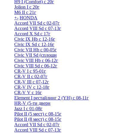
H9 I (Comfort) с 20г
Jolion I с 20г
M6 II с 21г
+
-
HONDA
Accord VII Sd с 02-07г
Accord VIII Sd с 07-13г
Accord X Sd с 17г
Civic IX Hb с 12-16г
Civic IX Sd c 12-16г
Civic VII Hb с 00-05г
Civic VII Sd (сплошн
Civic VIII Hb с 06-12г
Civic VIII Sd с 06-12г
CR-V I с 95-01г
CR-V II с 02-07г
CR-V III с 07-12г
CR-V IV с 12-18г
CR-V V с 16г
Element I рестайлинг 2 (YH) с 08-11г
HR-V (5-ти дверн
Jazz I c 01-08г
Pilot II (5 мест) с 08-15г
Pilot II (8 мест) с 08-15г
Accord VII Sd с 02-07г
Accord VIII Sd с 07-13г