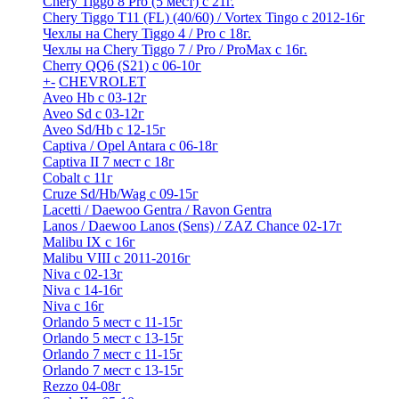
Chery Tiggo 8 Pro (5 мест) с 21г.
Chery Tiggo T11 (FL) (40/60) / Vortex Tingo с 2012-16г
Чехлы на Chery Tiggo 4 / Pro с 18г.
Чехлы на Chery Tiggo 7 / Pro / ProMax с 16г.
Cherry QQ6 (S21) с 06-10г
+
-
CHEVROLET
Aveo Hb с 03-12г
Aveo Sd с 03-12г
Aveo Sd/Hb с 12-15г
Captiva / Opel Antara с 06-18г
Captiva II 7 мест с 18г
Cobalt с 11г
Cruze Sd/Hb/Wag c 09-15г
Lacetti / Daewoo Gentra / Ravon Gentra
Lanos / Daewoo Lanos (Sens) / ZAZ Chance 02-17г
Malibu IX с 16г
Malibu VIII с 2011-2016г
Niva с 02-13г
Niva с 14-16г
Niva с 16г
Orlando 5 мест с 11-15г
Orlando 5 мест с 13-15г
Orlando 7 мест с 11-15г
Orlando 7 мест с 13-15г
Rezzo 04-08г