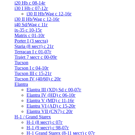
i20 Hb с 08-14г
i30 I Hb с 07-12г
i30 II Hb/Wag с 12-16г
i30 II Hb/Wag с 12-16г
i40 Sd/Wag с 11г
ix-35 с 10-15г
Matrix с 01-10г
Porter I (3 места)
Staria (8 мест) c 21г
Terracan I c 01-07г
Trajet 7 мест с 00-09г
Tucson
Tucson I c 04-10г
Tucson III с 15-21г
Tucson IV (40/60) с 20г
Elantra
Elantra III (XD) Sd c 00-07г
Elantra IV (HD) с 06-10г
Elantra V (MD) c 11-16г
Elantra VI (AD) с 15-20г
Elantra VII (CN7) с 20г
H-1 / Grand Starex
H-1 (8 мест) c 07г
H-1 (9 мест) c 98-07г
H-1 Grand Starex (8-11 мест) с 07г