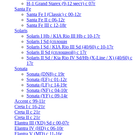
H-1 Grand Starex (9-12 мест) с 07г
Santa Fe
Santa Fe I (Classic) с 00-12г
Santa Fe II с 06-12г
Santa Fe III c 12-18г
Solaris
Solaris I Hb / KIA Rio III Hb с 10-17г
Solaris I Sd (сплошн
Solaris I Sd / KIA Rio III Sd (40/60) с 10-17г
Solaris II Sd (сплошной) с 17г
Solaris II Sd / Kia Rio IV Sd/Hb (X-Line / X) (40/60) с
17г
Sonata
Sonata (DN8) с 19г
Sonata (EF) с 01-12г
Sonata (LF) с 14-19г
Sonata (NF) с 04-10г
Sonata (YF) с 09-14г
Accent с 99-11г
Creta I с 16-21г
Creta II с 21г
Creta II с 21г
Elantra III (XD) Sd c 00-07г
Elantra IV (HD) с 06-10г
Elantra V (MD) c 11-16г