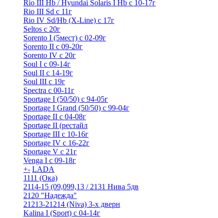
Rio III Hb / Hyundai Solaris I Hb с 10-17г
Rio III Sd c 11г
Rio IV Sd/Hb (X-Line) с 17г
Seltos с 20г
Sorento I (5мест) с 02-09г
Sorento II c 09-20г
Sorento IV с 20г
Soul I с 09-14г
Soul II с 14-19г
Soul III с 19г
Spectra с 00-11г
Sportage I (50/50) с 94-05г
Sportage I Grand (50/50) с 99-04г
Sportage II c 04-08г
Sportage II (рестайл
Sportage III c 10-16г
Sportage IV с 16-22г
Sportage V с 21г
Venga I c 09-18г
+
-
LADA
1111 (Ока)
2114-15 (09,099,13 / 2131 Нива 5дв
2120 "Надежда"
21213-21214 (Niva) 3-х дверн
Kalina I (Sport) с 04-14г