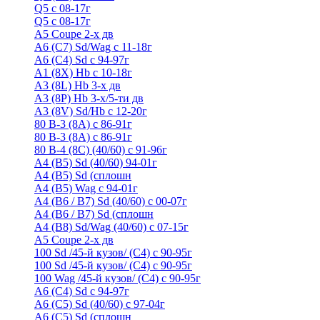
Q5 с 08-17г
Q5 с 08-17г
А5 Coupe 2-х дв
А6 (C7) Sd/Wag с 11-18г
А6 (С4) Sd с 94-97г
A1 (8X) Hb с 10-18г
A3 (8L) Hb 3-х дв
A3 (8P) Hb 3-х/5-ти дв
A3 (8V) Sd/Hb c 12-20г
80 B-3 (8A) с 86-91г
80 В-3 (8А) с 86-91г
80 B-4 (8С) (40/60) с 91-96г
A4 (B5) Sd (40/60) 94-01г
A4 (B5) Sd (сплошн
A4 (B5) Wag с 94-01г
A4 (B6 / B7) Sd (40/60) с 00-07г
A4 (B6 / B7) Sd (сплошн
A4 (B8) Sd/Wag (40/60) с 07-15г
А5 Coupe 2-х дв
100 Sd /45-й кузов/ (С4) с 90-95г
100 Sd /45-й кузов/ (С4) с 90-95г
100 Wag /45-й кузов/ (С4) с 90-95г
А6 (С4) Sd с 94-97г
A6 (С5) Sd (40/60) с 97-04г
A6 (С5) Sd (сплошн