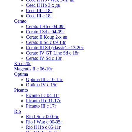
Ceed II Hb 3-х дв
Ceed III с 18г
Ceed III с 18г
Cerato
Cerato I Hb с 04-09г
Cerato I Sd с 04-09г
Cerato II Koup 2-х дв
Cerato II Sd c 09-13г
Cerato III Sd (classic) с 13-20г
Cerato IV GT Line Sd с 18г
Cerato IV Sd с 18г
K5 с 20г
Magentis II с 06-10г
Optima
Optima III с 10-15г
Optima IV с 15г
Picanto
Picanto I с 04-11г
Picanto II c 11-17г
Picanto III c 17г
Rio
Rio I Sd с 00-05г
Rio I Wag c 00-05г
Rio II Hb с 05-11г