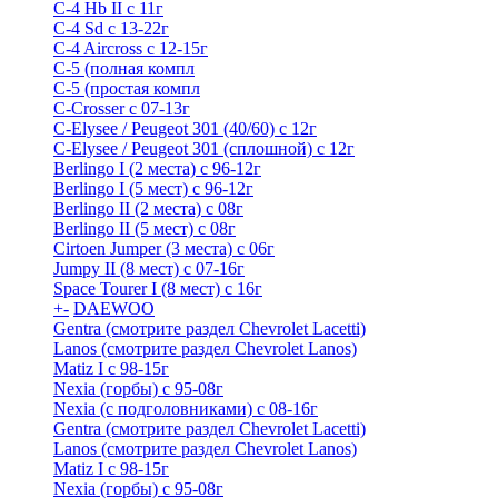
C-4 Hb II с 11г
C-4 Sd c 13-22г
C-4 Airсross с 12-15г
С-5 (полная компл
С-5 (простая компл
C-Crosser с 07-13г
C-Elysee / Peugeot 301 (40/60) с 12г
C-Elysee / Peugeot 301 (сплошной) с 12г
Berlingo I (2 места) с 96-12г
Berlingo I (5 мест) с 96-12г
Berlingo II (2 места) с 08г
Berlingo II (5 мест) с 08г
Cirtoen Jumper (3 места) с 06г
Jumpy II (8 мест) с 07-16г
Space Tourer I (8 мест) с 16г
+
-
DAEWOO
Gentra (смотрите раздел Chevrolet Lacetti)
Lanos (смотрите раздел Chevrolet Lanos)
Matiz I с 98-15г
Nexia (горбы) с 95-08г
Nexia (с подголовниками) с 08-16г
Gentra (смотрите раздел Chevrolet Lacetti)
Lanos (смотрите раздел Chevrolet Lanos)
Matiz I с 98-15г
Nexia (горбы) с 95-08г