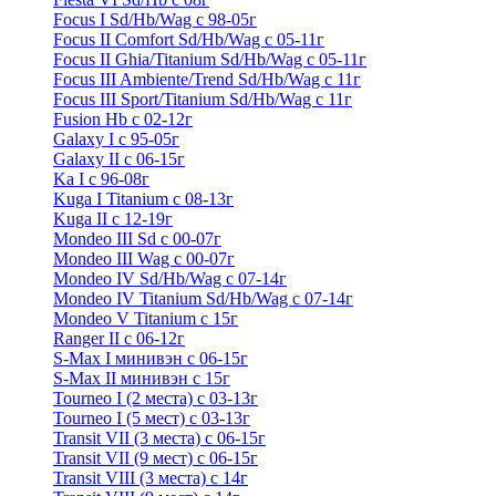
Focus I Sd/Hb/Wag с 98-05г
Focus II Comfort Sd/Hb/Wag с 05-11г
Focus II Ghia/Titanium Sd/Hb/Wag с 05-11г
Focus III Ambiente/Trend Sd/Hb/Wag с 11г
Focus III Sport/Titanium Sd/Hb/Wag с 11г
Fusion Hb с 02-12г
Galaxy I с 95-05г
Galaxy II c 06-15г
Ka I с 96-08г
Kuga I Titanium с 08-13г
Kuga II c 12-19г
Mondeo III Sd с 00-07г
Mondeo III Wag с 00-07г
Mondeo IV Sd/Hb/Wag с 07-14г
Mondeo IV Titanium Sd/Hb/Wag с 07-14г
Mondeo V Titanium с 15г
Ranger II с 06-12г
S-Max I минивэн с 06-15г
S-Max II минивэн с 15г
Tourneo I (2 места) с 03-13г
Tourneo I (5 мест) с 03-13г
Transit VII (3 места) с 06-15г
Transit VII (9 мест) с 06-15г
Transit VIII (3 места) с 14г