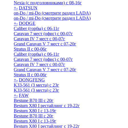
Nexia (с подголовниками) с 08-16г
+
-
DATSUN
on-Do / mi-Do (смотрите раздел LADA)
on-Do / mi-Do (смотрите раздел LADA)
+
-
DODGE
Caliber (горбы) с 06-11г
Caravan 7 мест (офис) с 00-07г
Caravan IV 7 мест с 00-07г
Grand Caravan V 7 мест с 07-20г
Stratus II с 00-06г
Caliber (горбы) с 06-11г
Caravan 7 мест (офис) с 00-07г
Caravan IV 7 мест с 00-07г
Grand Caravan V 7 мест с 07-20г
Stratus II с 00-06г
+
-
DONGFENG
K33-561 (3 места) с 23г
K33-561 (3 места) с 23г
+
-
FAW
Bestune B70 III с 20г
Besturn X80 I рестайлинг с 19-22г
Besturn X80 I с 13-19г
Bestune B70 III с 20г
Besturn X80 I с 13-19г
Besturn X80 I рестайлинг с 19-22г