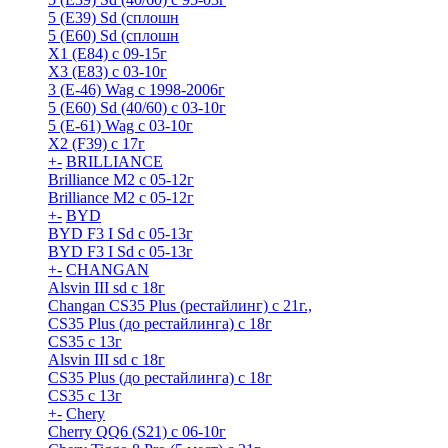
5 (E39) Sd (сплошн
5 (E60) Sd (сплошн
X1 (E84) с 09-15г
X3 (E83) с 03-10г
3 (Е-46) Wag с 1998-2006г
5 (E60) Sd (40/60) с 03-10г
5 (Е-61) Wag с 03-10г
X2 (F39) с 17г
+
-
BRILLIANCE
Brilliance M2 с 05-12г
Brilliance M2 с 05-12г
+
-
BYD
BYD F3 I Sd с 05-13г
BYD F3 I Sd с 05-13г
+
-
CHANGAN
Alsvin III sd с 18г
Changan CS35 Plus (рестайлинг) с 21г.,
CS35 Plus (до рестайлинга) с 18г
CS35 с 13г
Alsvin III sd с 18г
CS35 Plus (до рестайлинга) с 18г
CS35 с 13г
+
-
Chery
Cherry QQ6 (S21) с 06-10г