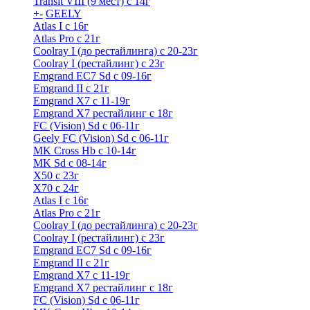
Transit VIII (9 мест) с 14г
+
-
GEELY
Atlas I c 16г
Atlas Pro с 21г
Coolray I (до рестайлинга) с 20-23г
Coolray I (рестайлинг) с 23г
Emgrand EC7 Sd c 09-16г
Emgrand II с 21г
Emgrand X7 c 11-19г
Emgrand X7 рестайлинг c 18г
FC (Vision) Sd c 06-11г
Geely FC (Vision) Sd c 06-11г
MK Cross Hb с 10-14г
MK Sd с 08-14г
X50 с 23г
X70 с 24г
Atlas I c 16г
Atlas Pro с 21г
Coolray I (до рестайлинга) с 20-23г
Coolray I (рестайлинг) с 23г
Emgrand EC7 Sd c 09-16г
Emgrand II с 21г
Emgrand X7 c 11-19г
Emgrand X7 рестайлинг c 18г
FC (Vision) Sd c 06-11г