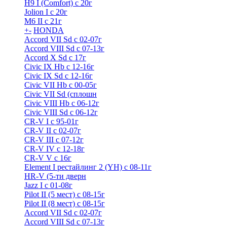
H9 I (Comfort) с 20г
Jolion I с 20г
M6 II с 21г
+
-
HONDA
Accord VII Sd с 02-07г
Accord VIII Sd с 07-13г
Accord X Sd с 17г
Civic IX Hb с 12-16г
Civic IX Sd c 12-16г
Civic VII Hb с 00-05г
Civic VII Sd (сплошн
Civic VIII Hb с 06-12г
Civic VIII Sd с 06-12г
CR-V I с 95-01г
CR-V II с 02-07г
CR-V III с 07-12г
CR-V IV с 12-18г
CR-V V с 16г
Element I рестайлинг 2 (YH) с 08-11г
HR-V (5-ти дверн
Jazz I c 01-08г
Pilot II (5 мест) с 08-15г
Pilot II (8 мест) с 08-15г
Accord VII Sd с 02-07г
Accord VIII Sd с 07-13г