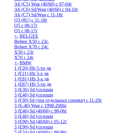
A6 (С5) Wag (40/60) с 97-04г
A6 (С6) Sd/Wag (40/60) c 04-10г
А6 (C7) Sd/Wag с 11-18г
Q3 (8U) с 11-18г
Q5 с 08-17г
Q5 с 08-17г
+
-
BELGEE
Belgee X50 с 23г.
Belgee X70 с 24г.
X50 с 23г
X70 с 24г
+
-
BMW
1 (F20) Hb 5-ти дв
1 (F21) Hb 3-х дв
1 (Е81) Hb 3-х дв
1 (Е87) Hb 5-ти дв
3 (E36) Sd (сплошн
3 (E46) Sd (сплошн
3 (F30) Sd (три отдельных спинки) с 11-20г
3 (Е-46) Wag с 1998-2006г
3 (Е46) Sd (40/60) с 98-06г
3 (Е46) Sd (сплошн
3 (Е90) Sd (40/60) с 05-12г
3 (Е90) Sd (сплошн
5 (E34) Sd (40/60) с 88-96г