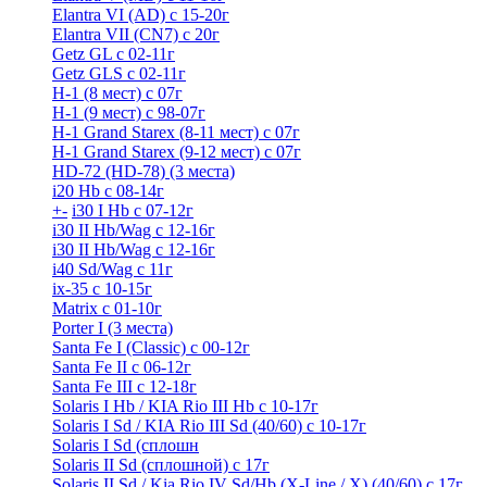
Elantra VI (AD) с 15-20г
Elantra VII (CN7) с 20г
Getz GL с 02-11г
Getz GLS с 02-11г
H-1 (8 мест) c 07г
H-1 (9 мест) c 98-07г
H-1 Grand Starex (8-11 мест) с 07г
H-1 Grand Starex (9-12 мест) с 07г
HD-72 (HD-78) (3 места)
i20 Hb с 08-14г
+
-
i30 I Hb с 07-12г
i30 II Hb/Wag с 12-16г
i30 II Hb/Wag с 12-16г
i40 Sd/Wag с 11г
ix-35 с 10-15г
Matrix с 01-10г
Porter I (3 места)
Santa Fe I (Classic) с 00-12г
Santa Fe II с 06-12г
Santa Fe III c 12-18г
Solaris I Hb / KIA Rio III Hb с 10-17г
Solaris I Sd / KIA Rio III Sd (40/60) с 10-17г
Solaris I Sd (сплошн
Solaris II Sd (сплошной) с 17г
Solaris II Sd / Kia Rio IV Sd/Hb (X-Line / X) (40/60) с 17г