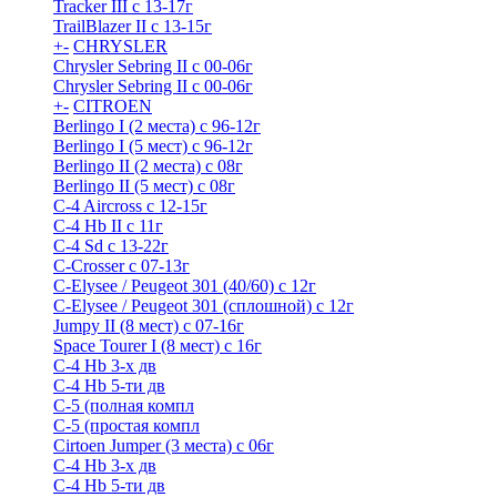
Tracker III с 13-17г
TrailBlazer II с 13-15г
+
-
CHRYSLER
Chrysler Sebring II с 00-06г
Chrysler Sebring II с 00-06г
+
-
CITROEN
Berlingo I (2 места) с 96-12г
Berlingo I (5 мест) с 96-12г
Berlingo II (2 места) с 08г
Berlingo II (5 мест) с 08г
C-4 Airсross с 12-15г
C-4 Hb II с 11г
C-4 Sd c 13-22г
C-Crosser с 07-13г
C-Elysee / Peugeot 301 (40/60) с 12г
C-Elysee / Peugeot 301 (сплошной) с 12г
Jumpy II (8 мест) с 07-16г
Space Tourer I (8 мест) с 16г
С-4 Hb 3-х дв
С-4 Hb 5-ти дв
С-5 (полная компл
С-5 (простая компл
Cirtoen Jumper (3 места) с 06г
С-4 Hb 3-х дв
С-4 Hb 5-ти дв