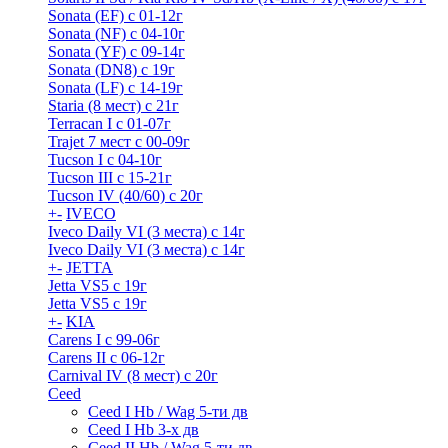
Sonata (EF) с 01-12г
Sonata (NF) с 04-10г
Sonata (YF) с 09-14г
Sonata (DN8) с 19г
Sonata (LF) с 14-19г
Staria (8 мест) c 21г
Terracan I c 01-07г
Trajet 7 мест с 00-09г
Tucson I c 04-10г
Tucson III с 15-21г
Tucson IV (40/60) с 20г
+
-
IVECO
Iveco Daily VI (3 места) с 14г
Iveco Daily VI (3 места) с 14г
+
-
JETTA
Jetta VS5 с 19г
Jetta VS5 с 19г
+
-
KIA
Carens I c 99-06г
Carens II c 06-12г
Carnival IV (8 мест) с 20г
Ceed
Ceed I Hb / Wag 5-ти дв
Ceed I Hb 3-х дв
Ceed II Hb / Wag 5-ти дв