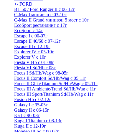
+
-
FORD
BT-50 / Ford Ranger II с 06-12г
C-Max I минивэн с 03-10г
C-Max II Grand минивэн 5 мест с 10г
EcoSport рестайлинг с 17г
EcoSport с 14г
Escape I с 00-07г
Escape II 40/60 с 07-12г
Escape III с 12-19г
Explorer IV c 05-10г
Explorer V c 10г
Fiesta V Hb с 01-08г
Fiesta VI Sd/Hb с 08г
Focus I Sd/Hb/Wag с 98-05г
Focus II Comfort Sd/Hb/Wag с 05-11г
Focus II Ghia/Titanium Sd/Hb/Wag с 05-11г
Focus III Ambiente/Trend Sd/Hb/Wag с 11г
Focus III Sport/Titanium Sd/Hb/Wag с 11г
Fusion Hb с 02-12г
Galaxy I с 95-05г
Galaxy II c 06-15г
Ka I с 96-08г
Kuga I Titanium с 08-13г
Kuga II c 12-19г
Mondeo III Sd с 00-07г