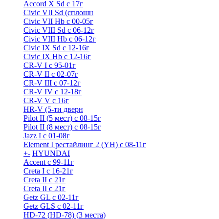
Accord X Sd с 17г
Civic VII Sd (сплошн
Civic VII Hb с 00-05г
Civic VIII Sd с 06-12г
Civic VIII Hb с 06-12г
Civic IX Sd c 12-16г
Civic IX Hb с 12-16г
CR-V I с 95-01г
CR-V II с 02-07г
CR-V III с 07-12г
CR-V IV с 12-18г
CR-V V с 16г
HR-V (5-ти дверн
Pilot II (5 мест) с 08-15г
Pilot II (8 мест) с 08-15г
Jazz I c 01-08г
Element I рестайлинг 2 (YH) с 08-11г
+
-
HYUNDAI
Accent с 99-11г
Creta I с 16-21г
Creta II с 21г
Creta II с 21г
Getz GL с 02-11г
Getz GLS с 02-11г
HD-72 (HD-78) (3 места)