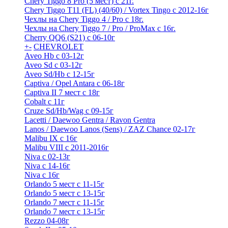
Chery Tiggo 8 Pro (5 мест) с 21г.
Chery Tiggo T11 (FL) (40/60) / Vortex Tingo с 2012-16г
Чехлы на Chery Tiggo 4 / Pro с 18г.
Чехлы на Chery Tiggo 7 / Pro / ProMax с 16г.
Cherry QQ6 (S21) с 06-10г
+
-
CHEVROLET
Aveo Hb с 03-12г
Aveo Sd с 03-12г
Aveo Sd/Hb с 12-15г
Captiva / Opel Antara с 06-18г
Captiva II 7 мест с 18г
Cobalt с 11г
Cruze Sd/Hb/Wag c 09-15г
Lacetti / Daewoo Gentra / Ravon Gentra
Lanos / Daewoo Lanos (Sens) / ZAZ Chance 02-17г
Malibu IX с 16г
Malibu VIII с 2011-2016г
Niva с 02-13г
Niva с 14-16г
Niva с 16г
Orlando 5 мест с 11-15г
Orlando 5 мест с 13-15г
Orlando 7 мест с 11-15г
Orlando 7 мест с 13-15г
Rezzo 04-08г