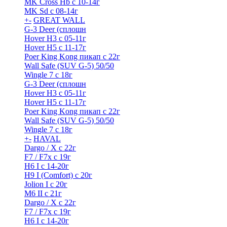
MK Cross Hb с 10-14г
MK Sd с 08-14г
+
-
GREAT WALL
G-3 Deer (сплошн
Hover H3 с 05-11г
Hover H5 с 11-17г
Poer King Kong пикап с 22г
Wall Safe (SUV G-5) 50/50
Wingle 7 с 18г
G-3 Deer (сплошн
Hover H3 с 05-11г
Hover H5 с 11-17г
Poer King Kong пикап с 22г
Wall Safe (SUV G-5) 50/50
Wingle 7 с 18г
+
-
HAVAL
Dargo / Х с 22г
F7 / F7x с 19г
H6 I с 14-20г
H9 I (Comfort) с 20г
Jolion I с 20г
M6 II с 21г
Dargo / Х с 22г
F7 / F7x с 19г
H6 I с 14-20г