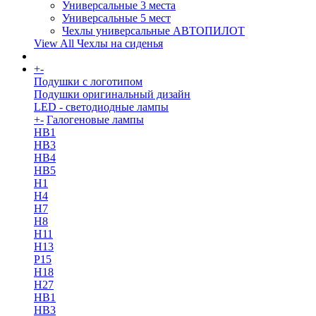
Универсальные 3 места
Универсальные 5 мест
Чехлы универсальные АВТОПИЛОТ
View All Чехлы на сиденья
+
-
More
Подушки с логотипом
Подушки оригинальный дизайн
LED - светодиодные лампы
+
-
Галогеновые лампы
HB1
HB3
HB4
HB5
H1
H4
H7
H8
H11
H13
Р15
H18
H27
HB1
HB3