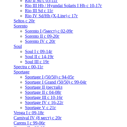
Rio II Sd с 05-11г
Rio III Hb / Hyundai Solaris I Hb с 10-17г
Rio III Sd c 11г
Rio IV Sd/Hb (X-Line) с 17г
Seltos с 20г
Sorento
Sorento I (5мест) с 02-09г
Sorento II c 09-20г
Sorento IV с 20г
Soul
Soul I с 09-14г
Soul II с 14-19г
Soul III с 19г
Spectra с 00-11г
Sportage
Sportage I (50/50) с 94-05г
Sportage I Grand (50/50) с 99-04г
Sportage II (рестайл
Sportage II c 04-08г
Sportage III c 10-16г
Sportage IV с 16-22г
Sportage V с 21г
Venga I c 09-18г
Carnival IV (8 мест) с 20г
Carens I c 99-06г