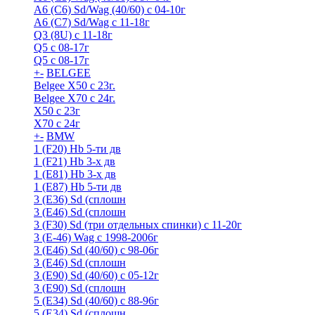
A6 (С6) Sd/Wag (40/60) c 04-10г
А6 (C7) Sd/Wag с 11-18г
Q3 (8U) с 11-18г
Q5 с 08-17г
Q5 с 08-17г
+
-
BELGEE
Belgee X50 с 23г.
Belgee X70 с 24г.
X50 с 23г
X70 с 24г
+
-
BMW
1 (F20) Hb 5-ти дв
1 (F21) Hb 3-х дв
1 (Е81) Hb 3-х дв
1 (Е87) Hb 5-ти дв
3 (E36) Sd (сплошн
3 (E46) Sd (сплошн
3 (F30) Sd (три отдельных спинки) с 11-20г
3 (Е-46) Wag с 1998-2006г
3 (Е46) Sd (40/60) с 98-06г
3 (Е46) Sd (сплошн
3 (Е90) Sd (40/60) с 05-12г
3 (Е90) Sd (сплошн
5 (E34) Sd (40/60) с 88-96г
5 (E34) Sd (сплошн