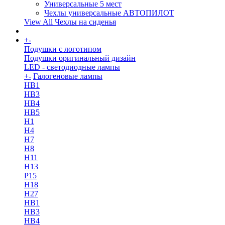
Универсальные 5 мест
Чехлы универсальные АВТОПИЛОТ
View All Чехлы на сиденья
+
-
More
Подушки с логотипом
Подушки оригинальный дизайн
LED - светодиодные лампы
+
-
Галогеновые лампы
HB1
HB3
HB4
HB5
H1
H4
H7
H8
H11
H13
Р15
H18
H27
HB1
HB3
HB4