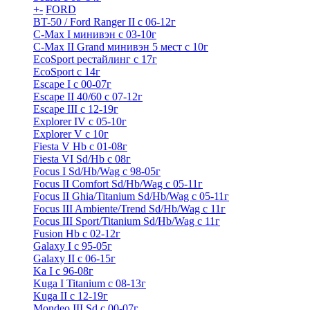
+
-
FORD
BT-50 / Ford Ranger II с 06-12г
C-Max I минивэн с 03-10г
C-Max II Grand минивэн 5 мест с 10г
EcoSport рестайлинг с 17г
EcoSport с 14г
Escape I с 00-07г
Escape II 40/60 с 07-12г
Escape III с 12-19г
Explorer IV c 05-10г
Explorer V c 10г
Fiesta V Hb с 01-08г
Fiesta VI Sd/Hb с 08г
Focus I Sd/Hb/Wag с 98-05г
Focus II Comfort Sd/Hb/Wag с 05-11г
Focus II Ghia/Titanium Sd/Hb/Wag с 05-11г
Focus III Ambiente/Trend Sd/Hb/Wag с 11г
Focus III Sport/Titanium Sd/Hb/Wag с 11г
Fusion Hb с 02-12г
Galaxy I с 95-05г
Galaxy II c 06-15г
Ka I с 96-08г
Kuga I Titanium с 08-13г
Kuga II c 12-19г
Mondeo III Sd с 00-07г