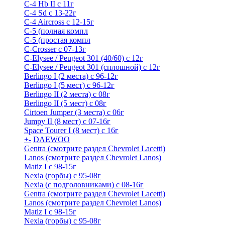
C-4 Hb II с 11г
C-4 Sd c 13-22г
C-4 Airсross с 12-15г
С-5 (полная компл
С-5 (простая компл
C-Crosser с 07-13г
C-Elysee / Peugeot 301 (40/60) с 12г
C-Elysee / Peugeot 301 (сплошной) с 12г
Berlingo I (2 места) с 96-12г
Berlingo I (5 мест) с 96-12г
Berlingo II (2 места) с 08г
Berlingo II (5 мест) с 08г
Cirtoen Jumper (3 места) с 06г
Jumpy II (8 мест) с 07-16г
Space Tourer I (8 мест) с 16г
+
-
DAEWOO
Gentra (смотрите раздел Chevrolet Lacetti)
Lanos (смотрите раздел Chevrolet Lanos)
Matiz I с 98-15г
Nexia (горбы) с 95-08г
Nexia (с подголовниками) с 08-16г
Gentra (смотрите раздел Chevrolet Lacetti)
Lanos (смотрите раздел Chevrolet Lanos)
Matiz I с 98-15г
Nexia (горбы) с 95-08г