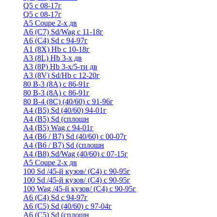
Q5 с 08-17г
Q5 с 08-17г
А5 Coupe 2-х дв
А6 (C7) Sd/Wag с 11-18г
А6 (С4) Sd с 94-97г
A1 (8X) Hb с 10-18г
A3 (8L) Hb 3-х дв
A3 (8P) Hb 3-х/5-ти дв
A3 (8V) Sd/Hb c 12-20г
80 B-3 (8A) с 86-91г
80 В-3 (8А) с 86-91г
80 B-4 (8С) (40/60) с 91-96г
A4 (B5) Sd (40/60) 94-01г
A4 (B5) Sd (сплошн
A4 (B5) Wag с 94-01г
A4 (B6 / B7) Sd (40/60) с 00-07г
A4 (B6 / B7) Sd (сплошн
A4 (B8) Sd/Wag (40/60) с 07-15г
А5 Coupe 2-х дв
100 Sd /45-й кузов/ (С4) с 90-95г
100 Sd /45-й кузов/ (С4) с 90-95г
100 Wag /45-й кузов/ (С4) с 90-95г
А6 (С4) Sd с 94-97г
A6 (С5) Sd (40/60) с 97-04г
A6 (С5) Sd (сплошн