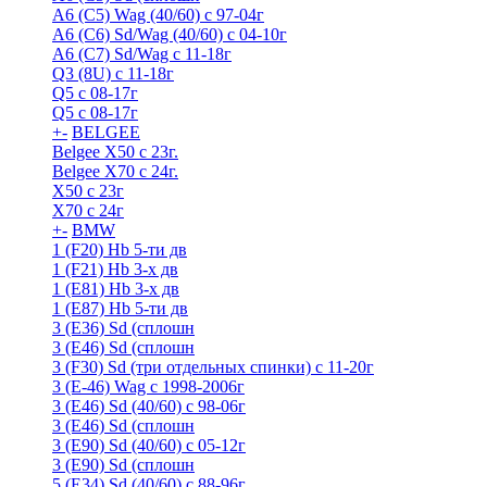
A6 (С5) Wag (40/60) с 97-04г
A6 (С6) Sd/Wag (40/60) c 04-10г
А6 (C7) Sd/Wag с 11-18г
Q3 (8U) с 11-18г
Q5 с 08-17г
Q5 с 08-17г
+
-
BELGEE
Belgee X50 с 23г.
Belgee X70 с 24г.
X50 с 23г
X70 с 24г
+
-
BMW
1 (F20) Hb 5-ти дв
1 (F21) Hb 3-х дв
1 (Е81) Hb 3-х дв
1 (Е87) Hb 5-ти дв
3 (E36) Sd (сплошн
3 (E46) Sd (сплошн
3 (F30) Sd (три отдельных спинки) с 11-20г
3 (Е-46) Wag с 1998-2006г
3 (Е46) Sd (40/60) с 98-06г
3 (Е46) Sd (сплошн
3 (Е90) Sd (40/60) с 05-12г
3 (Е90) Sd (сплошн
5 (E34) Sd (40/60) с 88-96г