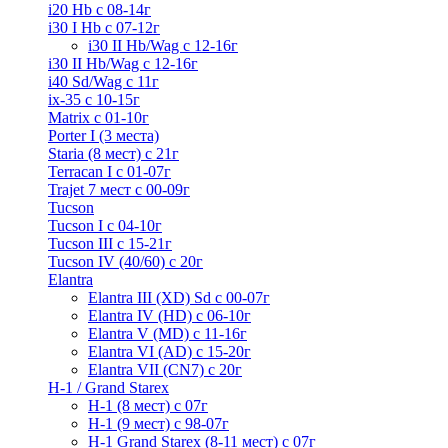
i20 Hb с 08-14г
i30 I Hb с 07-12г
i30 II Hb/Wag с 12-16г
i30 II Hb/Wag с 12-16г
i40 Sd/Wag с 11г
ix-35 с 10-15г
Matrix с 01-10г
Porter I (3 места)
Staria (8 мест) c 21г
Terracan I c 01-07г
Trajet 7 мест с 00-09г
Tucson
Tucson I c 04-10г
Tucson III с 15-21г
Tucson IV (40/60) с 20г
Elantra
Elantra III (XD) Sd c 00-07г
Elantra IV (HD) с 06-10г
Elantra V (MD) c 11-16г
Elantra VI (AD) с 15-20г
Elantra VII (CN7) с 20г
H-1 / Grand Starex
H-1 (8 мест) c 07г
H-1 (9 мест) c 98-07г
H-1 Grand Starex (8-11 мест) с 07г