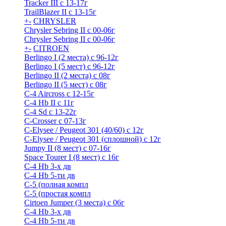
Tracker III с 13-17г
TrailBlazer II с 13-15г
+
-
CHRYSLER
Chrysler Sebring II с 00-06г
Chrysler Sebring II с 00-06г
+
-
CITROEN
Berlingo I (2 места) с 96-12г
Berlingo I (5 мест) с 96-12г
Berlingo II (2 места) с 08г
Berlingo II (5 мест) с 08г
C-4 Airсross с 12-15г
C-4 Hb II с 11г
C-4 Sd c 13-22г
C-Crosser с 07-13г
C-Elysee / Peugeot 301 (40/60) с 12г
C-Elysee / Peugeot 301 (сплошной) с 12г
Jumpy II (8 мест) с 07-16г
Space Tourer I (8 мест) с 16г
С-4 Hb 3-х дв
С-4 Hb 5-ти дв
С-5 (полная компл
С-5 (простая компл
Cirtoen Jumper (3 места) с 06г
С-4 Hb 3-х дв
С-4 Hb 5-ти дв