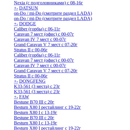
Nexia (с подголовниками) с 08-16г
+
-
DATSUN
on-Do / mi-Do (смотрите раздел LADA)
on-Do / mi-Do (смотрите раздел LADA)
+
-
DODGE
Caliber (горбы) с 06-11г
Caravan 7 мест (офис) с 00-07г
Caravan IV 7 мест с 00-07г
Grand Caravan V 7 мест с 07-20г
Stratus II с 00-06г
Caliber (горбы) с 06-11г
Caravan 7 мест (офис) с 00-07г
Caravan IV 7 мест с 00-07г
Grand Caravan V 7 мест с 07-20г
Stratus II с 00-06г
+
-
DONGFENG
K33-561 (3 места) с 23г
K33-561 (3 места) с 23г
+
-
FAW
Bestune B70 III с 20г
Besturn X80 I рестайлинг с 19-22г
Besturn X80 I с 13-19г
Bestune B70 III с 20г
Besturn X80 I с 13-19г
Besturn X80 I рестайлинг с 19-22г