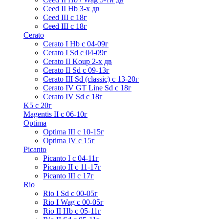
Ceed II Hb 3-х дв
Ceed III с 18г
Ceed III с 18г
Cerato
Cerato I Hb с 04-09г
Cerato I Sd с 04-09г
Cerato II Koup 2-х дв
Cerato II Sd c 09-13г
Cerato III Sd (classic) с 13-20г
Cerato IV GT Line Sd с 18г
Cerato IV Sd с 18г
K5 с 20г
Magentis II с 06-10г
Optima
Optima III с 10-15г
Optima IV с 15г
Picanto
Picanto I с 04-11г
Picanto II c 11-17г
Picanto III c 17г
Rio
Rio I Sd с 00-05г
Rio I Wag c 00-05г
Rio II Hb с 05-11г