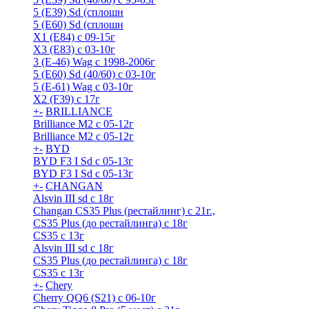
5 (E39) Sd (сплошн
5 (E60) Sd (сплошн
X1 (E84) с 09-15г
X3 (E83) с 03-10г
3 (Е-46) Wag с 1998-2006г
5 (E60) Sd (40/60) с 03-10г
5 (Е-61) Wag с 03-10г
X2 (F39) с 17г
+
-
BRILLIANCE
Brilliance M2 с 05-12г
Brilliance M2 с 05-12г
+
-
BYD
BYD F3 I Sd с 05-13г
BYD F3 I Sd с 05-13г
+
-
CHANGAN
Alsvin III sd с 18г
Changan CS35 Plus (рестайлинг) с 21г.,
CS35 Plus (до рестайлинга) с 18г
CS35 с 13г
Alsvin III sd с 18г
CS35 Plus (до рестайлинга) с 18г
CS35 с 13г
+
-
Chery
Cherry QQ6 (S21) с 06-10г