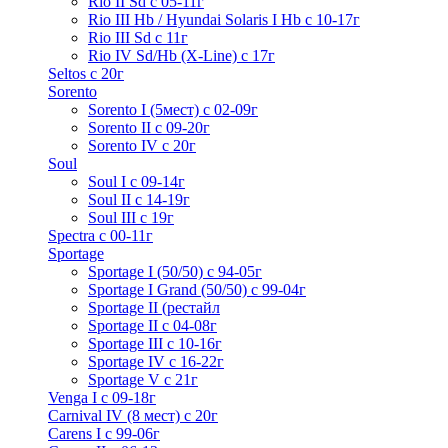
Rio II Sd с 05-11г
Rio III Hb / Hyundai Solaris I Hb с 10-17г
Rio III Sd c 11г
Rio IV Sd/Hb (X-Line) с 17г
Seltos с 20г
Sorento
Sorento I (5мест) с 02-09г
Sorento II c 09-20г
Sorento IV с 20г
Soul
Soul I с 09-14г
Soul II с 14-19г
Soul III с 19г
Spectra с 00-11г
Sportage
Sportage I (50/50) с 94-05г
Sportage I Grand (50/50) с 99-04г
Sportage II (рестайл
Sportage II c 04-08г
Sportage III c 10-16г
Sportage IV с 16-22г
Sportage V с 21г
Venga I c 09-18г
Carnival IV (8 мест) с 20г
Carens I c 99-06г