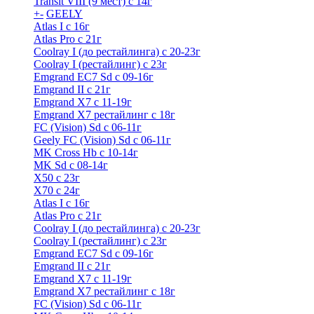
Transit VIII (9 мест) с 14г
+
-
GEELY
Atlas I c 16г
Atlas Pro с 21г
Coolray I (до рестайлинга) с 20-23г
Coolray I (рестайлинг) с 23г
Emgrand EC7 Sd c 09-16г
Emgrand II с 21г
Emgrand X7 c 11-19г
Emgrand X7 рестайлинг c 18г
FC (Vision) Sd c 06-11г
Geely FC (Vision) Sd c 06-11г
MK Cross Hb с 10-14г
MK Sd с 08-14г
X50 с 23г
X70 с 24г
Atlas I c 16г
Atlas Pro с 21г
Coolray I (до рестайлинга) с 20-23г
Coolray I (рестайлинг) с 23г
Emgrand EC7 Sd c 09-16г
Emgrand II с 21г
Emgrand X7 c 11-19г
Emgrand X7 рестайлинг c 18г
FC (Vision) Sd c 06-11г