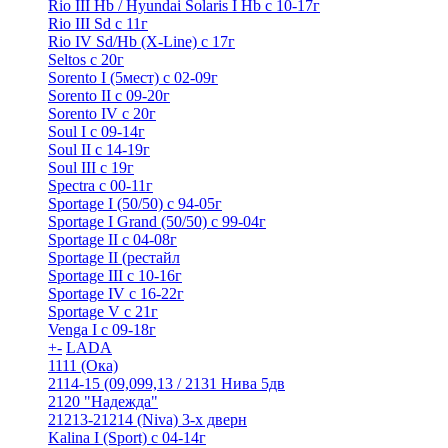
Rio III Hb / Hyundai Solaris I Hb с 10-17г
Rio III Sd c 11г
Rio IV Sd/Hb (X-Line) с 17г
Seltos с 20г
Sorento I (5мест) с 02-09г
Sorento II c 09-20г
Sorento IV с 20г
Soul I с 09-14г
Soul II с 14-19г
Soul III с 19г
Spectra с 00-11г
Sportage I (50/50) с 94-05г
Sportage I Grand (50/50) с 99-04г
Sportage II c 04-08г
Sportage II (рестайл
Sportage III c 10-16г
Sportage IV с 16-22г
Sportage V с 21г
Venga I c 09-18г
+
-
LADA
1111 (Ока)
2114-15 (09,099,13 / 2131 Нива 5дв
2120 "Надежда"
21213-21214 (Niva) 3-х дверн
Kalina I (Sport) с 04-14г