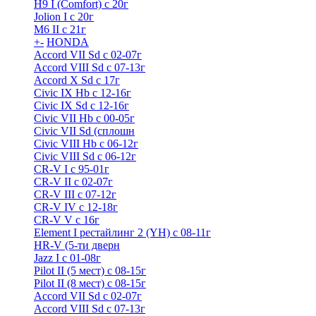
H9 I (Comfort) с 20г
Jolion I с 20г
M6 II с 21г
+
-
HONDA
Accord VII Sd с 02-07г
Accord VIII Sd с 07-13г
Accord X Sd с 17г
Civic IX Hb с 12-16г
Civic IX Sd c 12-16г
Civic VII Hb с 00-05г
Civic VII Sd (сплошн
Civic VIII Hb с 06-12г
Civic VIII Sd с 06-12г
CR-V I с 95-01г
CR-V II с 02-07г
CR-V III с 07-12г
CR-V IV с 12-18г
CR-V V с 16г
Element I рестайлинг 2 (YH) с 08-11г
HR-V (5-ти дверн
Jazz I c 01-08г
Pilot II (5 мест) с 08-15г
Pilot II (8 мест) с 08-15г
Accord VII Sd с 02-07г
Accord VIII Sd с 07-13г