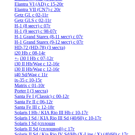
Elantra VI (AD) с 15-20г
Elantra VII (CN7) с 20г
Getz GL с 02-11г
Getz GLS с 02-11г
H-1 (8 мест) c 07г
H-1 (9 мест) c 98-07г
H-1 Grand Starex (8-11 мест) с 07г
H-1 Grand Starex (9-12 мест) с 07г
HD-72 (HD-78) (3 места)
i20 Hb с 08-14г
+
-
i30 I Hb с 07-12г
i30 II Hb/Wag с 12-16г
i30 II Hb/Wag с 12-16г
i40 Sd/Wag с 11г
ix-35 с 10-15г
Matrix с 01-10г
Porter I (3 места)
Santa Fe I (Classic) с 00-12г
Santa Fe II с 06-12г
Santa Fe III c 12-18г
Solaris I Hb / KIA Rio III Hb с 10-17г
Solaris I Sd / KIA Rio III Sd (40/60) с 10-17г
Solaris I Sd (сплошн
Solaris II Sd (сплошной) с 17г
Solaris II Sd / Kia Rio IV Sd/Hb (X-Line / X) (40/60) с 17г