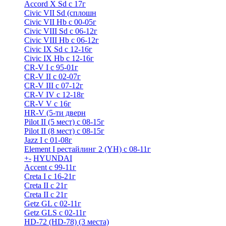
Accord X Sd с 17г
Civic VII Sd (сплошн
Civic VII Hb с 00-05г
Civic VIII Sd с 06-12г
Civic VIII Hb с 06-12г
Civic IX Sd c 12-16г
Civic IX Hb с 12-16г
CR-V I с 95-01г
CR-V II с 02-07г
CR-V III с 07-12г
CR-V IV с 12-18г
CR-V V с 16г
HR-V (5-ти дверн
Pilot II (5 мест) с 08-15г
Pilot II (8 мест) с 08-15г
Jazz I c 01-08г
Element I рестайлинг 2 (YH) с 08-11г
+
-
HYUNDAI
Accent с 99-11г
Creta I с 16-21г
Creta II с 21г
Creta II с 21г
Getz GL с 02-11г
Getz GLS с 02-11г
HD-72 (HD-78) (3 места)