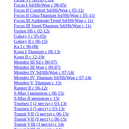
Focus I Sd/Hb/Wag с 98-05г
Focus II Comfort Sd/Hb/Wag с 05-11г
Focus II Ghia/Titanium Sd/Hb/Wag с 05-11г
Focus III Ambiente/Trend Sd/Hb/Wag с 11г
Focus III Sport/Titanium Sd/Hb/Wag с 11г
Fusion Hb с 02-12г
Galaxy I с 95-05г
Galaxy II c 06-15г
Ka I с 96-08г
Kuga I Titanium с 08-13г
Kuga II c 12-19г
Mondeo III Sd с 00-07г
Mondeo III Wag с 00-07г
Mondeo IV Sd/Hb/Wag с 07-14г
Mondeo IV Titanium Sd/Hb/Wag с 07-14г
Mondeo V Titanium с 15г
Ranger II с 06-12г
S-Max I минивэн с 06-15г
S-Max II минивэн с 15г
Tourneo I (2 места) с 03-13г
Tourneo I (5 мест) с 03-13г
Transit VII (3 места) с 06-15г
Transit VII (9 мест) с 06-15г
Transit VIII (3 места) с 14г