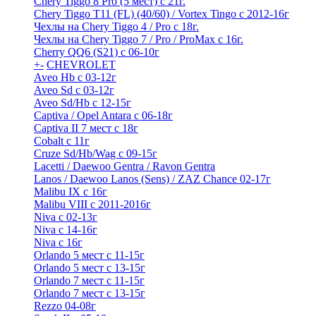
Chery Tiggo 8 Pro (5 мест) с 21г.
Chery Tiggo T11 (FL) (40/60) / Vortex Tingo с 2012-16г
Чехлы на Chery Tiggo 4 / Pro с 18г.
Чехлы на Chery Tiggo 7 / Pro / ProMax с 16г.
Cherry QQ6 (S21) с 06-10г
+
-
CHEVROLET
Aveo Hb с 03-12г
Aveo Sd с 03-12г
Aveo Sd/Hb с 12-15г
Captiva / Opel Antara с 06-18г
Captiva II 7 мест с 18г
Cobalt с 11г
Cruze Sd/Hb/Wag c 09-15г
Lacetti / Daewoo Gentra / Ravon Gentra
Lanos / Daewoo Lanos (Sens) / ZAZ Chance 02-17г
Malibu IX с 16г
Malibu VIII с 2011-2016г
Niva с 02-13г
Niva с 14-16г
Niva с 16г
Orlando 5 мест с 11-15г
Orlando 5 мест с 13-15г
Orlando 7 мест с 11-15г
Orlando 7 мест с 13-15г
Rezzo 04-08г