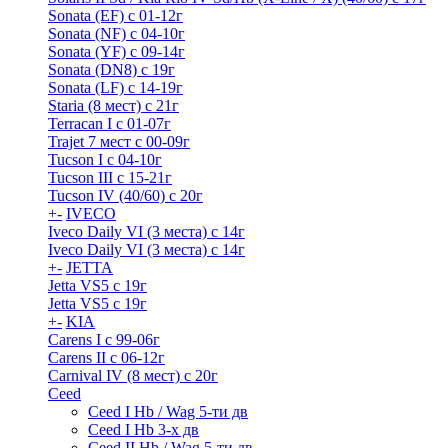
Sonata (EF) с 01-12г
Sonata (NF) с 04-10г
Sonata (YF) с 09-14г
Sonata (DN8) с 19г
Sonata (LF) с 14-19г
Staria (8 мест) c 21г
Terracan I c 01-07г
Trajet 7 мест с 00-09г
Tucson I c 04-10г
Tucson III с 15-21г
Tucson IV (40/60) с 20г
+
-
IVECO
Iveco Daily VI (3 места) с 14г
Iveco Daily VI (3 места) с 14г
+
-
JETTA
Jetta VS5 с 19г
Jetta VS5 с 19г
+
-
KIA
Carens I c 99-06г
Carens II c 06-12г
Carnival IV (8 мест) с 20г
Ceed
Ceed I Hb / Wag 5-ти дв
Ceed I Hb 3-х дв
Ceed II Hb / Wag 5-ти дв