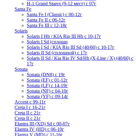
H-1 Grand Starex (9-12 мест) с 07г
Santa Fe
Santa Fe I (Classic) с 00-12г
Santa Fe II с 06-12г
Santa Fe III c 12-18г
Solaris
Solaris I Hb / KIA Rio III Hb с 10-17г
Solaris I Sd (сплошн
Solaris I Sd / KIA Rio III Sd (40/60) с 10-17г
Solaris II Sd (сплошной) с 17г
Solaris II Sd / Kia Rio IV Sd/Hb (X-Line / X) (40/60) с
17г
Sonata
Sonata (DN8) с 19г
Sonata (EF) с 01-12г
Sonata (LF) с 14-19г
Sonata (NF) с 04-10г
Sonata (YF) с 09-14г
Accent с 99-11г
Creta I с 16-21г
Creta II с 21г
Creta II с 21г
Elantra III (XD) Sd c 00-07г
Elantra IV (HD) с 06-10г
Elantra V (MD) c 11-16г