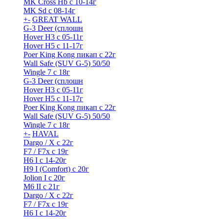
MK Cross Hb с 10-14г
MK Sd с 08-14г
+
-
GREAT WALL
G-3 Deer (сплошн
Hover H3 с 05-11г
Hover H5 с 11-17г
Poer King Kong пикап с 22г
Wall Safe (SUV G-5) 50/50
Wingle 7 с 18г
G-3 Deer (сплошн
Hover H3 с 05-11г
Hover H5 с 11-17г
Poer King Kong пикап с 22г
Wall Safe (SUV G-5) 50/50
Wingle 7 с 18г
+
-
HAVAL
Dargo / Х с 22г
F7 / F7x с 19г
H6 I с 14-20г
H9 I (Comfort) с 20г
Jolion I с 20г
M6 II с 21г
Dargo / Х с 22г
F7 / F7x с 19г
H6 I с 14-20г