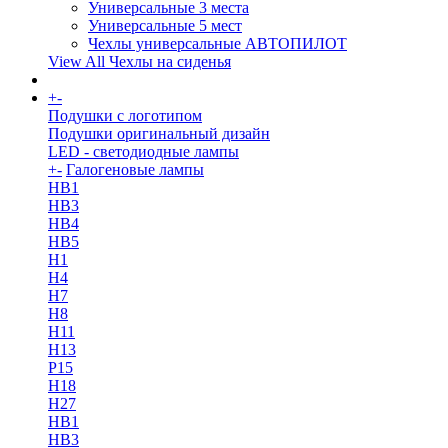
Универсальные 3 места
Универсальные 5 мест
Чехлы универсальные АВТОПИЛОТ
View All Чехлы на сиденья
+
-
More
Подушки с логотипом
Подушки оригинальный дизайн
LED - светодиодные лампы
+
-
Галогеновые лампы
HB1
HB3
HB4
HB5
H1
H4
H7
H8
H11
H13
Р15
H18
H27
HB1
HB3