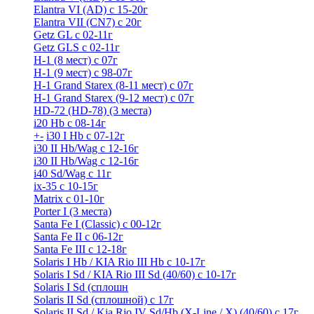
Elantra VI (AD) с 15-20г
Elantra VII (CN7) с 20г
Getz GL с 02-11г
Getz GLS с 02-11г
H-1 (8 мест) c 07г
H-1 (9 мест) c 98-07г
H-1 Grand Starex (8-11 мест) с 07г
H-1 Grand Starex (9-12 мест) с 07г
HD-72 (HD-78) (3 места)
i20 Hb с 08-14г
+
-
i30 I Hb с 07-12г
i30 II Hb/Wag с 12-16г
i30 II Hb/Wag с 12-16г
i40 Sd/Wag с 11г
ix-35 с 10-15г
Matrix с 01-10г
Porter I (3 места)
Santa Fe I (Classic) с 00-12г
Santa Fe II с 06-12г
Santa Fe III c 12-18г
Solaris I Hb / KIA Rio III Hb с 10-17г
Solaris I Sd / KIA Rio III Sd (40/60) с 10-17г
Solaris I Sd (сплошн
Solaris II Sd (сплошной) с 17г
Solaris II Sd / Kia Rio IV Sd/Hb (X-Line / X) (40/60) с 17г