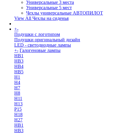
Универсальные 3 места
Универсальные 5 мест
Чехлы универсальные АВТОПИЛОТ
View All Чехлы на сиденья
+
-
More
Подушки с логотипом
Подушки оригинальный дизайн
LED - светодиодные лампы
+
-
Галогеновые лампы
HB1
HB3
HB4
HB5
H1
H4
H7
H8
H11
H13
Р15
H18
H27
HB1
HB3