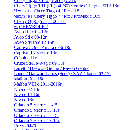
Chery Tiggo 8 Pro (5 мест) с 21г.
Chery Tiggo T11 (FL) (40/60) / Vortex Tingo с 2012-16г
Чехлы на Chery Tiggo 4 / Pro с 18г.
Чехлы на Chery Tiggo 7 / Pro / ProMax с 16г.
Cherry QQ6 (S21) с 06-10г
+
-
CHEVROLET
Aveo Hb с 03-12г
Aveo Sd с 03-12г
Aveo Sd/Hb с 12-15г
Captiva / Opel Antara с 06-18г
Captiva II 7 мест с 18г
Cobalt с 11г
Cruze Sd/Hb/Wag c 09-15г
Lacetti / Daewoo Gentra / Ravon Gentra
Lanos / Daewoo Lanos (Sens) / ZAZ Chance 02-17г
Malibu IX с 16г
Malibu VIII с 2011-2016г
Niva с 02-13г
Niva с 14-16г
Niva с 16г
Orlando 5 мест с 11-15г
Orlando 5 мест с 13-15г
Orlando 7 мест с 11-15г
Orlando 7 мест с 13-15г
Rezzo 04-08г