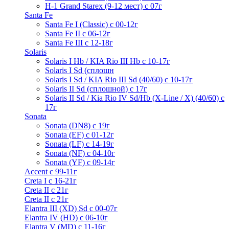
H-1 Grand Starex (9-12 мест) с 07г
Santa Fe
Santa Fe I (Classic) с 00-12г
Santa Fe II с 06-12г
Santa Fe III c 12-18г
Solaris
Solaris I Hb / KIA Rio III Hb с 10-17г
Solaris I Sd (сплошн
Solaris I Sd / KIA Rio III Sd (40/60) с 10-17г
Solaris II Sd (сплошной) с 17г
Solaris II Sd / Kia Rio IV Sd/Hb (X-Line / X) (40/60) с
17г
Sonata
Sonata (DN8) с 19г
Sonata (EF) с 01-12г
Sonata (LF) с 14-19г
Sonata (NF) с 04-10г
Sonata (YF) с 09-14г
Accent с 99-11г
Creta I с 16-21г
Creta II с 21г
Creta II с 21г
Elantra III (XD) Sd c 00-07г
Elantra IV (HD) с 06-10г
Elantra V (MD) c 11-16г