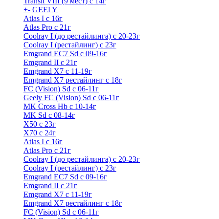
Transit VIII (9 мест) с 14г
+
-
GEELY
Atlas I c 16г
Atlas Pro с 21г
Coolray I (до рестайлинга) с 20-23г
Coolray I (рестайлинг) с 23г
Emgrand EC7 Sd c 09-16г
Emgrand II с 21г
Emgrand X7 c 11-19г
Emgrand X7 рестайлинг c 18г
FC (Vision) Sd c 06-11г
Geely FC (Vision) Sd c 06-11г
MK Cross Hb с 10-14г
MK Sd с 08-14г
X50 с 23г
X70 с 24г
Atlas I c 16г
Atlas Pro с 21г
Coolray I (до рестайлинга) с 20-23г
Coolray I (рестайлинг) с 23г
Emgrand EC7 Sd c 09-16г
Emgrand II с 21г
Emgrand X7 c 11-19г
Emgrand X7 рестайлинг c 18г
FC (Vision) Sd c 06-11г