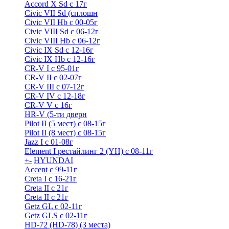
Accord X Sd с 17г
Civic VII Sd (сплошн
Civic VII Hb с 00-05г
Civic VIII Sd с 06-12г
Civic VIII Hb с 06-12г
Civic IX Sd c 12-16г
Civic IX Hb с 12-16г
CR-V I с 95-01г
CR-V II с 02-07г
CR-V III с 07-12г
CR-V IV с 12-18г
CR-V V с 16г
HR-V (5-ти дверн
Pilot II (5 мест) с 08-15г
Pilot II (8 мест) с 08-15г
Jazz I c 01-08г
Element I рестайлинг 2 (YH) с 08-11г
+
-
HYUNDAI
Accent с 99-11г
Creta I с 16-21г
Creta II с 21г
Creta II с 21г
Getz GL с 02-11г
Getz GLS с 02-11г
HD-72 (HD-78) (3 места)