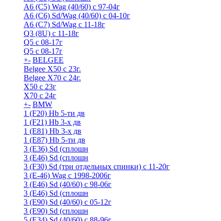
A6 (С5) Wag (40/60) с 97-04г
A6 (С6) Sd/Wag (40/60) c 04-10г
А6 (C7) Sd/Wag с 11-18г
Q3 (8U) с 11-18г
Q5 с 08-17г
Q5 с 08-17г
+
-
BELGEE
Belgee X50 с 23г.
Belgee X70 с 24г.
X50 с 23г
X70 с 24г
+
-
BMW
1 (F20) Hb 5-ти дв
1 (F21) Hb 3-х дв
1 (Е81) Hb 3-х дв
1 (Е87) Hb 5-ти дв
3 (E36) Sd (сплошн
3 (E46) Sd (сплошн
3 (F30) Sd (три отдельных спинки) с 11-20г
3 (Е-46) Wag с 1998-2006г
3 (Е46) Sd (40/60) с 98-06г
3 (Е46) Sd (сплошн
3 (Е90) Sd (40/60) с 05-12г
3 (Е90) Sd (сплошн
5 (E34) Sd (40/60) с 88-96г