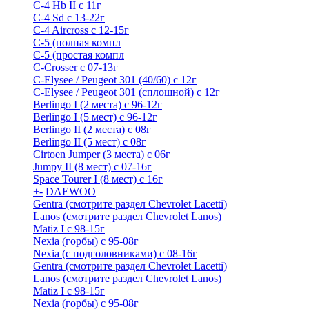
C-4 Hb II с 11г
C-4 Sd c 13-22г
C-4 Airсross с 12-15г
С-5 (полная компл
С-5 (простая компл
C-Crosser с 07-13г
C-Elysee / Peugeot 301 (40/60) с 12г
C-Elysee / Peugeot 301 (сплошной) с 12г
Berlingo I (2 места) с 96-12г
Berlingo I (5 мест) с 96-12г
Berlingo II (2 места) с 08г
Berlingo II (5 мест) с 08г
Cirtoen Jumper (3 места) с 06г
Jumpy II (8 мест) с 07-16г
Space Tourer I (8 мест) с 16г
+
-
DAEWOO
Gentra (смотрите раздел Chevrolet Lacetti)
Lanos (смотрите раздел Chevrolet Lanos)
Matiz I с 98-15г
Nexia (горбы) с 95-08г
Nexia (с подголовниками) с 08-16г
Gentra (смотрите раздел Chevrolet Lacetti)
Lanos (смотрите раздел Chevrolet Lanos)
Matiz I с 98-15г
Nexia (горбы) с 95-08г