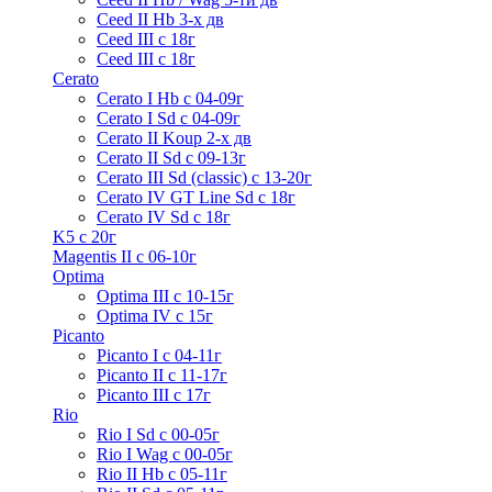
Ceed II Hb 3-х дв
Ceed III с 18г
Ceed III с 18г
Cerato
Cerato I Hb с 04-09г
Cerato I Sd с 04-09г
Cerato II Koup 2-х дв
Cerato II Sd c 09-13г
Cerato III Sd (classic) с 13-20г
Cerato IV GT Line Sd с 18г
Cerato IV Sd с 18г
K5 с 20г
Magentis II с 06-10г
Optima
Optima III с 10-15г
Optima IV с 15г
Picanto
Picanto I с 04-11г
Picanto II c 11-17г
Picanto III c 17г
Rio
Rio I Sd с 00-05г
Rio I Wag c 00-05г
Rio II Hb с 05-11г