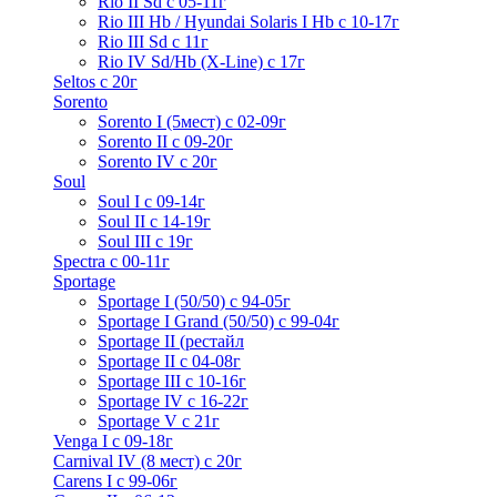
Rio II Sd с 05-11г
Rio III Hb / Hyundai Solaris I Hb с 10-17г
Rio III Sd c 11г
Rio IV Sd/Hb (X-Line) с 17г
Seltos с 20г
Sorento
Sorento I (5мест) с 02-09г
Sorento II c 09-20г
Sorento IV с 20г
Soul
Soul I с 09-14г
Soul II с 14-19г
Soul III с 19г
Spectra с 00-11г
Sportage
Sportage I (50/50) с 94-05г
Sportage I Grand (50/50) с 99-04г
Sportage II (рестайл
Sportage II c 04-08г
Sportage III c 10-16г
Sportage IV с 16-22г
Sportage V с 21г
Venga I c 09-18г
Carnival IV (8 мест) с 20г
Carens I c 99-06г