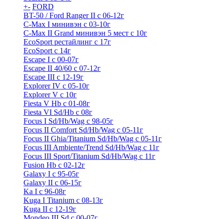
+
-
FORD
BT-50 / Ford Ranger II с 06-12г
C-Max I минивэн с 03-10г
C-Max II Grand минивэн 5 мест с 10г
EcoSport рестайлинг с 17г
EcoSport с 14г
Escape I с 00-07г
Escape II 40/60 с 07-12г
Escape III с 12-19г
Explorer IV c 05-10г
Explorer V c 10г
Fiesta V Hb с 01-08г
Fiesta VI Sd/Hb с 08г
Focus I Sd/Hb/Wag с 98-05г
Focus II Comfort Sd/Hb/Wag с 05-11г
Focus II Ghia/Titanium Sd/Hb/Wag с 05-11г
Focus III Ambiente/Trend Sd/Hb/Wag с 11г
Focus III Sport/Titanium Sd/Hb/Wag с 11г
Fusion Hb с 02-12г
Galaxy I с 95-05г
Galaxy II c 06-15г
Ka I с 96-08г
Kuga I Titanium с 08-13г
Kuga II c 12-19г
Mondeo III Sd с 00-07г