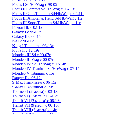
Focus I Sd/Hb/Wag с 98-05г
Focus II Comfort Sd/Hb/Wag с 05-11г
Focus II Ghia/Titanium Sd/Hb/Wag с 05-11г
Focus III Ambiente/Trend Sd/Hb/Wag с 11г
Focus III Sport/Titanium Sd/Hb/Wag с 11г
Fusion Hb с 02-12г
Galaxy I с 95-05г
Galaxy II c 06-15г
Ka I с 96-08г
Kuga I Titanium с 08-13г
Kuga II c 12-19г
Mondeo III Sd с 00-07г
Mondeo III Wag с 00-07г
Mondeo IV Sd/Hb/Wag с 07-14г
Mondeo IV Titanium Sd/Hb/Wag с 07-14г
Mondeo V Titanium с 15г
Ranger II с 06-12г
S-Max I минивэн с 06-15г
S-Max II минивэн с 15г
Tourneo I (2 места) с 03-13г
Tourneo I (5 мест) с 03-13г
Transit VII (3 места) с 06-15г
Transit VII (9 мест) с 06-15г
Transit VIII (3 места) с 14г