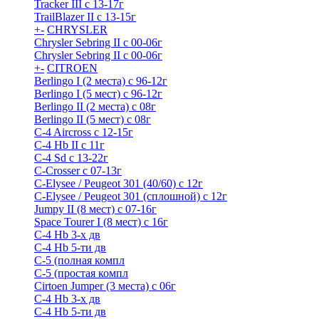
Tracker III с 13-17г
TrailBlazer II с 13-15г
+
-
CHRYSLER
Chrysler Sebring II с 00-06г
Chrysler Sebring II с 00-06г
+
-
CITROEN
Berlingo I (2 места) с 96-12г
Berlingo I (5 мест) с 96-12г
Berlingo II (2 места) с 08г
Berlingo II (5 мест) с 08г
C-4 Airсross с 12-15г
C-4 Hb II с 11г
C-4 Sd c 13-22г
C-Crosser с 07-13г
C-Elysee / Peugeot 301 (40/60) с 12г
C-Elysee / Peugeot 301 (сплошной) с 12г
Jumpy II (8 мест) с 07-16г
Space Tourer I (8 мест) с 16г
С-4 Hb 3-х дв
С-4 Hb 5-ти дв
С-5 (полная компл
С-5 (простая компл
Cirtoen Jumper (3 места) с 06г
С-4 Hb 3-х дв
С-4 Hb 5-ти дв