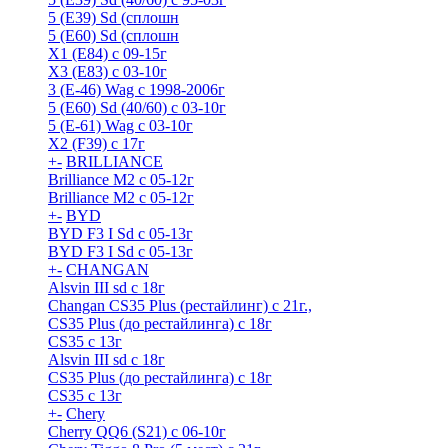
5 (E39) Sd (сплошн
5 (E60) Sd (сплошн
X1 (E84) с 09-15г
X3 (E83) с 03-10г
3 (Е-46) Wag с 1998-2006г
5 (E60) Sd (40/60) с 03-10г
5 (Е-61) Wag с 03-10г
X2 (F39) с 17г
+
-
BRILLIANCE
Brilliance M2 с 05-12г
Brilliance M2 с 05-12г
+
-
BYD
BYD F3 I Sd с 05-13г
BYD F3 I Sd с 05-13г
+
-
CHANGAN
Alsvin III sd с 18г
Changan CS35 Plus (рестайлинг) с 21г.,
CS35 Plus (до рестайлинга) с 18г
CS35 с 13г
Alsvin III sd с 18г
CS35 Plus (до рестайлинга) с 18г
CS35 с 13г
+
-
Chery
Cherry QQ6 (S21) с 06-10г