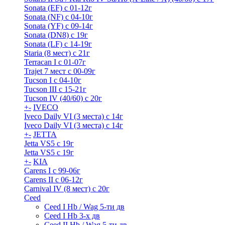
Sonata (EF) с 01-12г
Sonata (NF) с 04-10г
Sonata (YF) с 09-14г
Sonata (DN8) с 19г
Sonata (LF) с 14-19г
Staria (8 мест) c 21г
Terracan I c 01-07г
Trajet 7 мест с 00-09г
Tucson I c 04-10г
Tucson III с 15-21г
Tucson IV (40/60) с 20г
+
-
IVECO
Iveco Daily VI (3 места) с 14г
Iveco Daily VI (3 места) с 14г
+
-
JETTA
Jetta VS5 с 19г
Jetta VS5 с 19г
+
-
KIA
Carens I c 99-06г
Carens II c 06-12г
Carnival IV (8 мест) с 20г
Ceed
Ceed I Hb / Wag 5-ти дв
Ceed I Hb 3-х дв
Ceed II Hb / Wag 5-ти дв