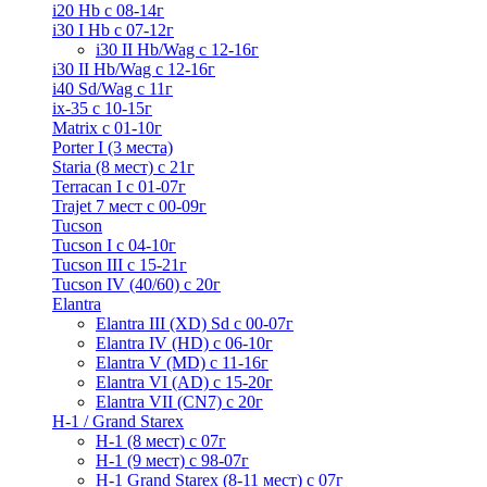
i20 Hb с 08-14г
i30 I Hb с 07-12г
i30 II Hb/Wag с 12-16г
i30 II Hb/Wag с 12-16г
i40 Sd/Wag с 11г
ix-35 с 10-15г
Matrix с 01-10г
Porter I (3 места)
Staria (8 мест) c 21г
Terracan I c 01-07г
Trajet 7 мест с 00-09г
Tucson
Tucson I c 04-10г
Tucson III с 15-21г
Tucson IV (40/60) с 20г
Elantra
Elantra III (XD) Sd c 00-07г
Elantra IV (HD) с 06-10г
Elantra V (MD) c 11-16г
Elantra VI (AD) с 15-20г
Elantra VII (CN7) с 20г
H-1 / Grand Starex
H-1 (8 мест) c 07г
H-1 (9 мест) c 98-07г
H-1 Grand Starex (8-11 мест) с 07г