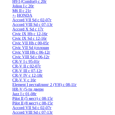
H9 I (Comfort) с 20г
Jolion I с 20г
M6 II с 21г
+
-
HONDA
Accord VII Sd с 02-07г
Accord VIII Sd с 07-13г
Accord X Sd с 17г
Civic IX Hb с 12-16г
Civic IX Sd c 12-16г
Civic VII Hb с 00-05г
Civic VII Sd (сплошн
Civic VIII Hb с 06-12г
Civic VIII Sd с 06-12г
CR-V I с 95-01г
CR-V II с 02-07г
CR-V III с 07-12г
CR-V IV с 12-18г
CR-V V с 16г
Element I рестайлинг 2 (YH) с 08-11г
HR-V (5-ти дверн
Jazz I c 01-08г
Pilot II (5 мест) с 08-15г
Pilot II (8 мест) с 08-15г
Accord VII Sd с 02-07г
Accord VIII Sd с 07-13г