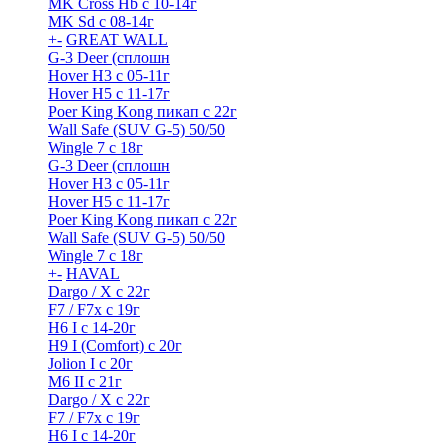
MK Cross Hb с 10-14г
MK Sd с 08-14г
+
-
GREAT WALL
G-3 Deer (сплошн
Hover H3 с 05-11г
Hover H5 с 11-17г
Poer King Kong пикап с 22г
Wall Safe (SUV G-5) 50/50
Wingle 7 с 18г
G-3 Deer (сплошн
Hover H3 с 05-11г
Hover H5 с 11-17г
Poer King Kong пикап с 22г
Wall Safe (SUV G-5) 50/50
Wingle 7 с 18г
+
-
HAVAL
Dargo / Х с 22г
F7 / F7x с 19г
H6 I с 14-20г
H9 I (Comfort) с 20г
Jolion I с 20г
M6 II с 21г
Dargo / Х с 22г
F7 / F7x с 19г
H6 I с 14-20г