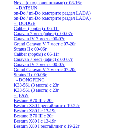
Nexia (с подголовниками) с 08-16г
+
-
DATSUN
on-Do / mi-Do (смотрите раздел LADA)
on-Do / mi-Do (смотрите раздел LADA)
+
-
DODGE
Caliber (горбы) с 06-11г
Caravan 7 мест (офис) с 00-07г
Caravan IV 7 мест с 00-07г
Grand Caravan V 7 мест с 07-20г
Stratus II с 00-06г
Caliber (горбы) с 06-11г
Caravan 7 мест (офис) с 00-07г
Caravan IV 7 мест с 00-07г
Grand Caravan V 7 мест с 07-20г
Stratus II с 00-06г
+
-
DONGFENG
K33-561 (3 места) с 23г
K33-561 (3 места) с 23г
+
-
FAW
Bestune B70 III с 20г
Besturn X80 I рестайлинг с 19-22г
Besturn X80 I с 13-19г
Bestune B70 III с 20г
Besturn X80 I с 13-19г
Besturn X80 I рестайлинг с 19-22г