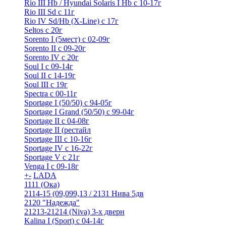
Rio III Hb / Hyundai Solaris I Hb с 10-17г
Rio III Sd c 11г
Rio IV Sd/Hb (X-Line) с 17г
Seltos с 20г
Sorento I (5мест) с 02-09г
Sorento II c 09-20г
Sorento IV с 20г
Soul I с 09-14г
Soul II с 14-19г
Soul III с 19г
Spectra с 00-11г
Sportage I (50/50) с 94-05г
Sportage I Grand (50/50) с 99-04г
Sportage II c 04-08г
Sportage II (рестайл
Sportage III c 10-16г
Sportage IV с 16-22г
Sportage V с 21г
Venga I c 09-18г
+
-
LADA
1111 (Ока)
2114-15 (09,099,13 / 2131 Нива 5дв
2120 "Надежда"
21213-21214 (Niva) 3-х дверн
Kalina I (Sport) с 04-14г