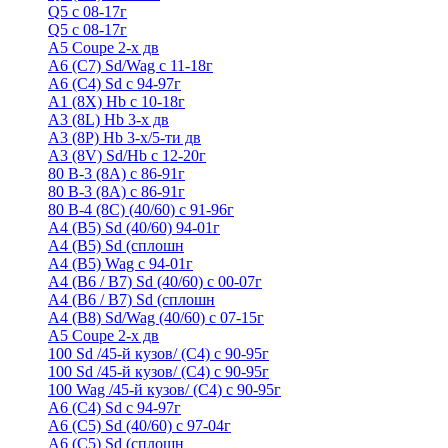
Q5 с 08-17г
Q5 с 08-17г
А5 Coupe 2-х дв
А6 (C7) Sd/Wag с 11-18г
А6 (С4) Sd с 94-97г
A1 (8X) Hb с 10-18г
A3 (8L) Hb 3-х дв
A3 (8P) Hb 3-х/5-ти дв
A3 (8V) Sd/Hb c 12-20г
80 B-3 (8A) с 86-91г
80 В-3 (8А) с 86-91г
80 B-4 (8С) (40/60) с 91-96г
A4 (B5) Sd (40/60) 94-01г
A4 (B5) Sd (сплошн
A4 (B5) Wag с 94-01г
A4 (B6 / B7) Sd (40/60) с 00-07г
A4 (B6 / B7) Sd (сплошн
A4 (B8) Sd/Wag (40/60) с 07-15г
А5 Coupe 2-х дв
100 Sd /45-й кузов/ (С4) с 90-95г
100 Sd /45-й кузов/ (С4) с 90-95г
100 Wag /45-й кузов/ (С4) с 90-95г
А6 (С4) Sd с 94-97г
A6 (С5) Sd (40/60) с 97-04г
A6 (С5) Sd (сплошн