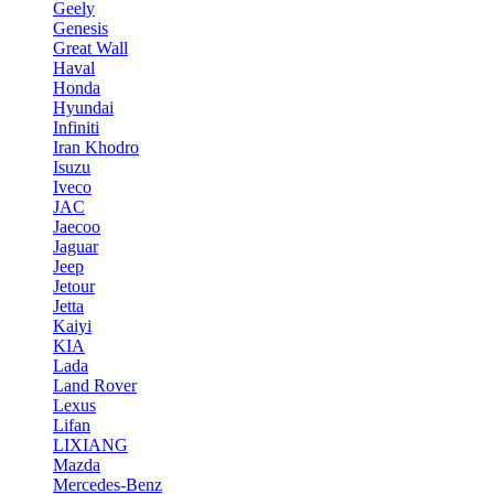
Geely
Genesis
Great Wall
Haval
Honda
Hyundai
Infiniti
Iran Khodro
Isuzu
Iveco
JAC
Jaecoo
Jaguar
Jeep
Jetour
Jetta
Kaiyi
KIA
Lada
Land Rover
Lexus
Lifan
LIXIANG
Mazda
Mercedes-Benz