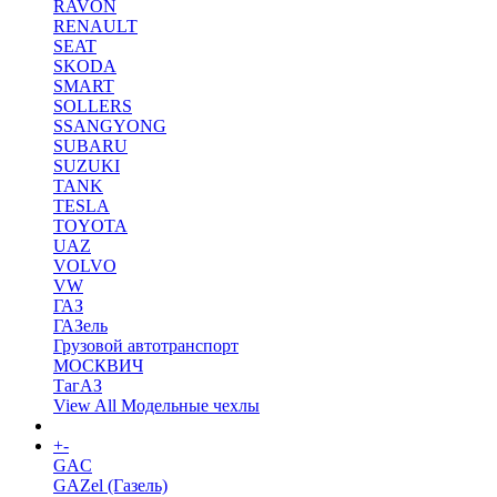
RAVON
RENAULT
SEAT
SKODA
SMART
SOLLERS
SSANGYONG
SUBARU
SUZUKI
TANK
TESLA
TOYOTA
UAZ
VOLVO
VW
ГАЗ
ГАЗель
Грузовой автотранспорт
МОСКВИЧ
ТагАЗ
View All Модельные чехлы
+
-
Коврики в салон
GAC
GAZel (Газель)