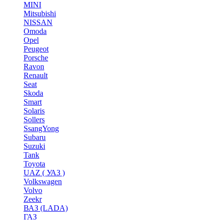
MINI
Mitsubishi
NISSAN
Omoda
Opel
Peugeot
Porsche
Ravon
Renault
Seat
Skoda
Smart
Solaris
Sollers
SsangYong
Subaru
Suzuki
Tank
Toyota
UAZ ( УАЗ )
Volkswagen
Volvo
Zeekr
ВАЗ (LADA)
ГАЗ