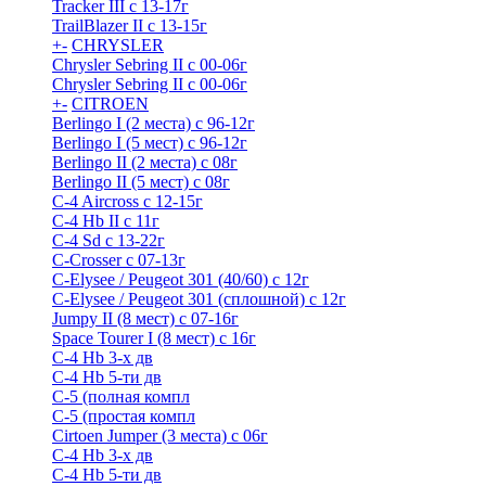
Tracker III с 13-17г
TrailBlazer II с 13-15г
+
-
CHRYSLER
Chrysler Sebring II с 00-06г
Chrysler Sebring II с 00-06г
+
-
CITROEN
Berlingo I (2 места) с 96-12г
Berlingo I (5 мест) с 96-12г
Berlingo II (2 места) с 08г
Berlingo II (5 мест) с 08г
C-4 Airсross с 12-15г
C-4 Hb II с 11г
C-4 Sd c 13-22г
C-Crosser с 07-13г
C-Elysee / Peugeot 301 (40/60) с 12г
C-Elysee / Peugeot 301 (сплошной) с 12г
Jumpy II (8 мест) с 07-16г
Space Tourer I (8 мест) с 16г
С-4 Hb 3-х дв
С-4 Hb 5-ти дв
С-5 (полная компл
С-5 (простая компл
Cirtoen Jumper (3 места) с 06г
С-4 Hb 3-х дв
С-4 Hb 5-ти дв