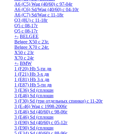
A6 (С5) Wag (40/60) с 97-04г
A6 (С6) Sd/Wag (40/60) c 04-10г
А6 (C7) Sd/Wag с 11-18г
Q3 (8U) с 11-18г
Q5 с 08-17г
Q5 с 08-17г
+
-
BELGEE
Belgee X50 с 23г.
Belgee X70 с 24г.
X50 с 23г
X70 с 24г
+
-
BMW
1 (F20) Hb 5-ти дв
1 (F21) Hb 3-х дв
1 (Е81) Hb 3-х дв
1 (Е87) Hb 5-ти дв
3 (E36) Sd (сплошн
3 (E46) Sd (сплошн
3 (F30) Sd (три отдельных спинки) с 11-20г
3 (Е-46) Wag с 1998-2006г
3 (Е46) Sd (40/60) с 98-06г
3 (Е46) Sd (сплошн
3 (Е90) Sd (40/60) с 05-12г
3 (Е90) Sd (сплошн
5 (E34) Sd (40/60) с 88-96г