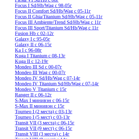
Focus I Sd/Hb/Wag с 98-05г
Focus II Comfort Sd/Hb/Wag с 05-11г
Focus II Ghia/Titanium Sd/Hb/Wag с 05-11г
Focus III Ambiente/Trend Sd/Hb/Wag с 11г
Focus III Sport/Titanium Sd/Hb/Wag с 11г
Fusion Hb с 02-12г
Galaxy I с 95-05г
Galaxy II c 06-15г
Ka I с 96-08г
Kuga I Titanium с 08-13г
Kuga II c 12-19г
Mondeo III Sd с 00-07г
Mondeo III Wag с 00-07г
Mondeo IV Sd/Hb/Wag с 07-14г
Mondeo IV Titanium Sd/Hb/Wag с 07-14г
Mondeo V Titanium с 15г
Ranger II с 06-12г
S-Max I минивэн с 06-15г
S-Max II минивэн с 15г
Tourneo I (2 места) с 03-13г
Tourneo I (5 мест) с 03-13г
Transit VII (3 места) с 06-15г
Transit VII (9 мест) с 06-15г
Transit VIII (3 места) с 14г