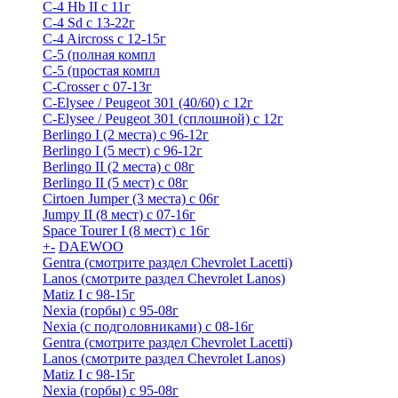
C-4 Hb II с 11г
C-4 Sd c 13-22г
C-4 Airсross с 12-15г
С-5 (полная компл
С-5 (простая компл
C-Crosser с 07-13г
C-Elysee / Peugeot 301 (40/60) с 12г
C-Elysee / Peugeot 301 (сплошной) с 12г
Berlingo I (2 места) с 96-12г
Berlingo I (5 мест) с 96-12г
Berlingo II (2 места) с 08г
Berlingo II (5 мест) с 08г
Cirtoen Jumper (3 места) с 06г
Jumpy II (8 мест) с 07-16г
Space Tourer I (8 мест) с 16г
+
-
DAEWOO
Gentra (смотрите раздел Chevrolet Lacetti)
Lanos (смотрите раздел Chevrolet Lanos)
Matiz I с 98-15г
Nexia (горбы) с 95-08г
Nexia (с подголовниками) с 08-16г
Gentra (смотрите раздел Chevrolet Lacetti)
Lanos (смотрите раздел Chevrolet Lanos)
Matiz I с 98-15г
Nexia (горбы) с 95-08г