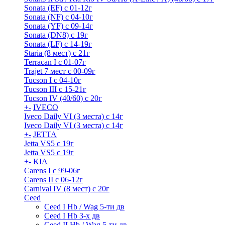
Sonata (EF) с 01-12г
Sonata (NF) с 04-10г
Sonata (YF) с 09-14г
Sonata (DN8) с 19г
Sonata (LF) с 14-19г
Staria (8 мест) c 21г
Terracan I c 01-07г
Trajet 7 мест с 00-09г
Tucson I c 04-10г
Tucson III с 15-21г
Tucson IV (40/60) с 20г
+
-
IVECO
Iveco Daily VI (3 места) с 14г
Iveco Daily VI (3 места) с 14г
+
-
JETTA
Jetta VS5 с 19г
Jetta VS5 с 19г
+
-
KIA
Carens I c 99-06г
Carens II c 06-12г
Carnival IV (8 мест) с 20г
Ceed
Ceed I Hb / Wag 5-ти дв
Ceed I Hb 3-х дв
Ceed II Hb / Wag 5-ти дв