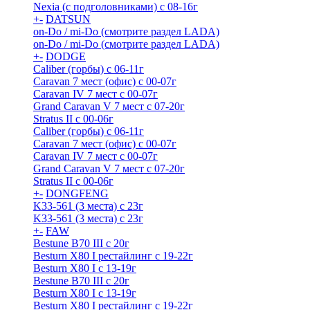
Nexia (с подголовниками) с 08-16г
+
-
DATSUN
on-Do / mi-Do (смотрите раздел LADA)
on-Do / mi-Do (смотрите раздел LADA)
+
-
DODGE
Caliber (горбы) с 06-11г
Caravan 7 мест (офис) с 00-07г
Caravan IV 7 мест с 00-07г
Grand Caravan V 7 мест с 07-20г
Stratus II с 00-06г
Caliber (горбы) с 06-11г
Caravan 7 мест (офис) с 00-07г
Caravan IV 7 мест с 00-07г
Grand Caravan V 7 мест с 07-20г
Stratus II с 00-06г
+
-
DONGFENG
K33-561 (3 места) с 23г
K33-561 (3 места) с 23г
+
-
FAW
Bestune B70 III с 20г
Besturn X80 I рестайлинг с 19-22г
Besturn X80 I с 13-19г
Bestune B70 III с 20г
Besturn X80 I с 13-19г
Besturn X80 I рестайлинг с 19-22г