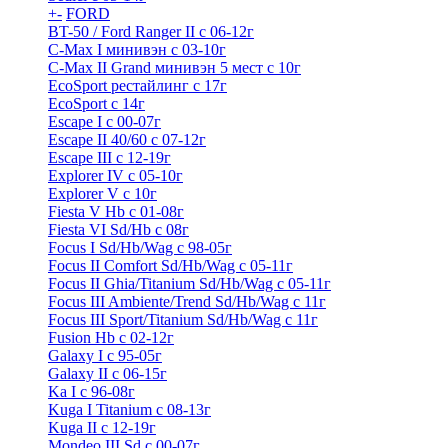
+
-
FORD
BT-50 / Ford Ranger II с 06-12г
C-Max I минивэн с 03-10г
C-Max II Grand минивэн 5 мест с 10г
EcoSport рестайлинг с 17г
EcoSport с 14г
Escape I с 00-07г
Escape II 40/60 с 07-12г
Escape III с 12-19г
Explorer IV c 05-10г
Explorer V c 10г
Fiesta V Hb с 01-08г
Fiesta VI Sd/Hb с 08г
Focus I Sd/Hb/Wag с 98-05г
Focus II Comfort Sd/Hb/Wag с 05-11г
Focus II Ghia/Titanium Sd/Hb/Wag с 05-11г
Focus III Ambiente/Trend Sd/Hb/Wag с 11г
Focus III Sport/Titanium Sd/Hb/Wag с 11г
Fusion Hb с 02-12г
Galaxy I с 95-05г
Galaxy II c 06-15г
Ka I с 96-08г
Kuga I Titanium с 08-13г
Kuga II c 12-19г
Mondeo III Sd с 00-07г