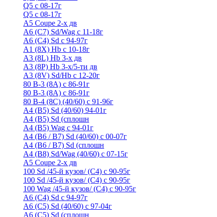
Q5 с 08-17г
Q5 с 08-17г
А5 Coupe 2-х дв
А6 (C7) Sd/Wag с 11-18г
А6 (С4) Sd с 94-97г
A1 (8X) Hb с 10-18г
A3 (8L) Hb 3-х дв
A3 (8P) Hb 3-х/5-ти дв
A3 (8V) Sd/Hb c 12-20г
80 B-3 (8A) с 86-91г
80 В-3 (8А) с 86-91г
80 B-4 (8С) (40/60) с 91-96г
A4 (B5) Sd (40/60) 94-01г
A4 (B5) Sd (сплошн
A4 (B5) Wag с 94-01г
A4 (B6 / B7) Sd (40/60) с 00-07г
A4 (B6 / B7) Sd (сплошн
A4 (B8) Sd/Wag (40/60) с 07-15г
А5 Coupe 2-х дв
100 Sd /45-й кузов/ (С4) с 90-95г
100 Sd /45-й кузов/ (С4) с 90-95г
100 Wag /45-й кузов/ (С4) с 90-95г
А6 (С4) Sd с 94-97г
A6 (С5) Sd (40/60) с 97-04г
A6 (С5) Sd (сплошн