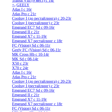
Transit VIII (9 мест) с 14г
+
-
GEELY
Atlas I c 16г
Atlas Pro с 21г
Coolray I (до рестайлинга) с 20-23г
Coolray I (рестайлинг) с 23г
Emgrand EC7 Sd c 09-16г
Emgrand II с 21г
Emgrand X7 c 11-19г
Emgrand X7 рестайлинг c 18г
FC (Vision) Sd c 06-11г
Geely FC (Vision) Sd c 06-11г
MK Cross Hb с 10-14г
MK Sd с 08-14г
X50 с 23г
X70 с 24г
Atlas I c 16г
Atlas Pro с 21г
Coolray I (до рестайлинга) с 20-23г
Coolray I (рестайлинг) с 23г
Emgrand EC7 Sd c 09-16г
Emgrand II с 21г
Emgrand X7 c 11-19г
Emgrand X7 рестайлинг c 18г
FC (Vision) Sd c 06-11г