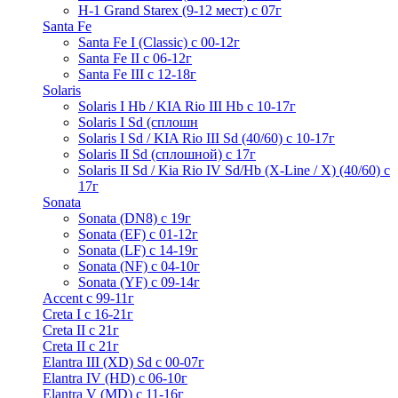
H-1 Grand Starex (9-12 мест) с 07г
Santa Fe
Santa Fe I (Classic) с 00-12г
Santa Fe II с 06-12г
Santa Fe III c 12-18г
Solaris
Solaris I Hb / KIA Rio III Hb с 10-17г
Solaris I Sd (сплошн
Solaris I Sd / KIA Rio III Sd (40/60) с 10-17г
Solaris II Sd (сплошной) с 17г
Solaris II Sd / Kia Rio IV Sd/Hb (X-Line / X) (40/60) с
17г
Sonata
Sonata (DN8) с 19г
Sonata (EF) с 01-12г
Sonata (LF) с 14-19г
Sonata (NF) с 04-10г
Sonata (YF) с 09-14г
Accent с 99-11г
Creta I с 16-21г
Creta II с 21г
Creta II с 21г
Elantra III (XD) Sd c 00-07г
Elantra IV (HD) с 06-10г
Elantra V (MD) c 11-16г