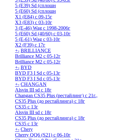
5 (E39) Sd (сплошн
5 (E60) Sd (сплошн
X1 (E84) с 09-15г
X3 (E83) с 03-10г
3 (Е-46) Wag с 1998-2006г
5 (E60) Sd (40/60) с 03-10г
5 (Е-61) Wag с 03-10г
X2 (F39) с 17г
+
-
BRILLIANCE
Brilliance M2 с 05-12г
Brilliance M2 с 05-12г
+
-
BYD
BYD F3 I Sd с 05-13г
BYD F3 I Sd с 05-13г
+
-
CHANGAN
Alsvin III sd с 18г
Changan CS35 Plus (рестайлинг) с 21г.,
CS35 Plus (до рестайлинга) с 18г
CS35 с 13г
Alsvin III sd с 18г
CS35 Plus (до рестайлинга) с 18г
CS35 с 13г
+
-
Chery
Cherry QQ6 (S21) с 06-10г