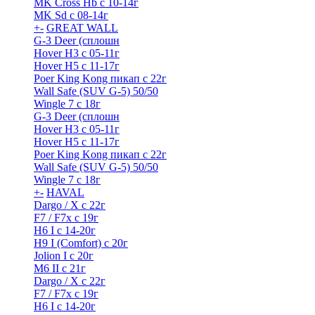
MK Cross Hb с 10-14г
MK Sd с 08-14г
+
-
GREAT WALL
G-3 Deer (сплошн
Hover H3 с 05-11г
Hover H5 с 11-17г
Poer King Kong пикап с 22г
Wall Safe (SUV G-5) 50/50
Wingle 7 с 18г
G-3 Deer (сплошн
Hover H3 с 05-11г
Hover H5 с 11-17г
Poer King Kong пикап с 22г
Wall Safe (SUV G-5) 50/50
Wingle 7 с 18г
+
-
HAVAL
Dargo / Х с 22г
F7 / F7x с 19г
H6 I с 14-20г
H9 I (Comfort) с 20г
Jolion I с 20г
M6 II с 21г
Dargo / Х с 22г
F7 / F7x с 19г
H6 I с 14-20г