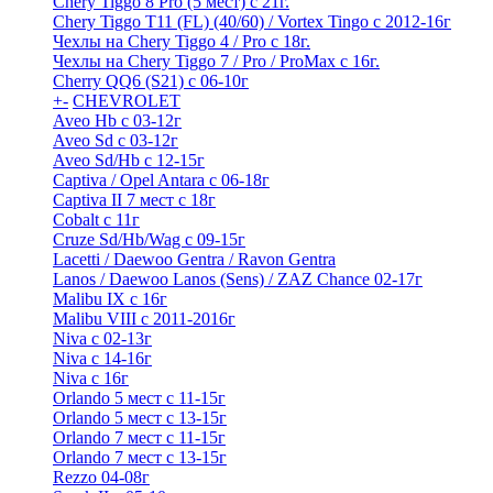
Chery Tiggo 8 Pro (5 мест) с 21г.
Chery Tiggo T11 (FL) (40/60) / Vortex Tingo с 2012-16г
Чехлы на Chery Tiggo 4 / Pro с 18г.
Чехлы на Chery Tiggo 7 / Pro / ProMax с 16г.
Cherry QQ6 (S21) с 06-10г
+
-
CHEVROLET
Aveo Hb с 03-12г
Aveo Sd с 03-12г
Aveo Sd/Hb с 12-15г
Captiva / Opel Antara с 06-18г
Captiva II 7 мест с 18г
Cobalt с 11г
Cruze Sd/Hb/Wag c 09-15г
Lacetti / Daewoo Gentra / Ravon Gentra
Lanos / Daewoo Lanos (Sens) / ZAZ Chance 02-17г
Malibu IX с 16г
Malibu VIII с 2011-2016г
Niva с 02-13г
Niva с 14-16г
Niva с 16г
Orlando 5 мест с 11-15г
Orlando 5 мест с 13-15г
Orlando 7 мест с 11-15г
Orlando 7 мест с 13-15г
Rezzo 04-08г