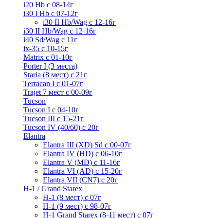
i20 Hb с 08-14г
i30 I Hb с 07-12г
i30 II Hb/Wag с 12-16г
i30 II Hb/Wag с 12-16г
i40 Sd/Wag с 11г
ix-35 с 10-15г
Matrix с 01-10г
Porter I (3 места)
Staria (8 мест) c 21г
Terracan I c 01-07г
Trajet 7 мест с 00-09г
Tucson
Tucson I c 04-10г
Tucson III с 15-21г
Tucson IV (40/60) с 20г
Elantra
Elantra III (XD) Sd c 00-07г
Elantra IV (HD) с 06-10г
Elantra V (MD) c 11-16г
Elantra VI (AD) с 15-20г
Elantra VII (CN7) с 20г
H-1 / Grand Starex
H-1 (8 мест) c 07г
H-1 (9 мест) c 98-07г
H-1 Grand Starex (8-11 мест) с 07г