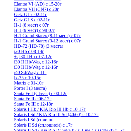
Elantra VI (AD) с 15-20г
Elantra VII (CN7) с 20г
Getz GL с 02-11г
Getz GLS с 02-11г
H-1 (8 мест) c 07г
H-1 (9 мест) c 98-07г
H-1 Grand Starex (8-11 мест) с 07г
H-1 Grand Starex (9-12 мест) с 07г
HD-72 (HD-78) (3 места)
i20 Hb с 08-14г
+
-
i30 I Hb с 07-12г
i30 II Hb/Wag с 12-16г
i30 II Hb/Wag с 12-16г
i40 Sd/Wag с 11г
ix-35 с 10-15г
Matrix с 01-10г
Porter I (3 места)
Santa Fe I (Classic) с 00-12г
Santa Fe II с 06-12г
Santa Fe III c 12-18г
Solaris I Hb / KIA Rio III Hb с 10-17г
Solaris I Sd / KIA Rio III Sd (40/60) с 10-17г
Solaris I Sd (сплошн
Solaris II Sd (сплошной) с 17г
Solaris II Sd / Kia Rio IV Sd/Hb (X-Line / X) (40/60) с 17г