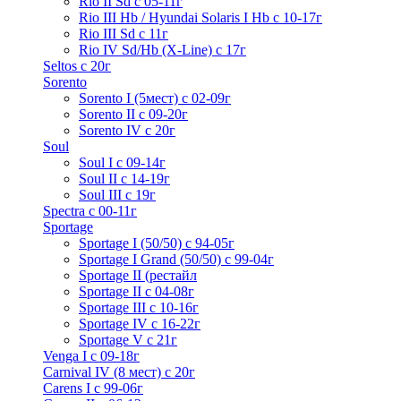
Rio II Sd с 05-11г
Rio III Hb / Hyundai Solaris I Hb с 10-17г
Rio III Sd c 11г
Rio IV Sd/Hb (X-Line) с 17г
Seltos с 20г
Sorento
Sorento I (5мест) с 02-09г
Sorento II c 09-20г
Sorento IV с 20г
Soul
Soul I с 09-14г
Soul II с 14-19г
Soul III с 19г
Spectra с 00-11г
Sportage
Sportage I (50/50) с 94-05г
Sportage I Grand (50/50) с 99-04г
Sportage II (рестайл
Sportage II c 04-08г
Sportage III c 10-16г
Sportage IV с 16-22г
Sportage V с 21г
Venga I c 09-18г
Carnival IV (8 мест) с 20г
Carens I c 99-06г