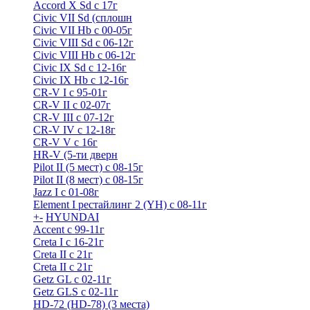
Accord X Sd с 17г
Civic VII Sd (сплошн
Civic VII Hb с 00-05г
Civic VIII Sd с 06-12г
Civic VIII Hb с 06-12г
Civic IX Sd c 12-16г
Civic IX Hb с 12-16г
CR-V I с 95-01г
CR-V II с 02-07г
CR-V III с 07-12г
CR-V IV с 12-18г
CR-V V с 16г
HR-V (5-ти дверн
Pilot II (5 мест) с 08-15г
Pilot II (8 мест) с 08-15г
Jazz I c 01-08г
Element I рестайлинг 2 (YH) с 08-11г
+
-
HYUNDAI
Accent с 99-11г
Creta I с 16-21г
Creta II с 21г
Creta II с 21г
Getz GL с 02-11г
Getz GLS с 02-11г
HD-72 (HD-78) (3 места)