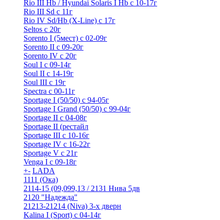
Rio III Hb / Hyundai Solaris I Hb с 10-17г
Rio III Sd c 11г
Rio IV Sd/Hb (X-Line) с 17г
Seltos с 20г
Sorento I (5мест) с 02-09г
Sorento II c 09-20г
Sorento IV с 20г
Soul I с 09-14г
Soul II с 14-19г
Soul III с 19г
Spectra с 00-11г
Sportage I (50/50) с 94-05г
Sportage I Grand (50/50) с 99-04г
Sportage II c 04-08г
Sportage II (рестайл
Sportage III c 10-16г
Sportage IV с 16-22г
Sportage V с 21г
Venga I c 09-18г
+
-
LADA
1111 (Ока)
2114-15 (09,099,13 / 2131 Нива 5дв
2120 "Надежда"
21213-21214 (Niva) 3-х дверн
Kalina I (Sport) с 04-14г