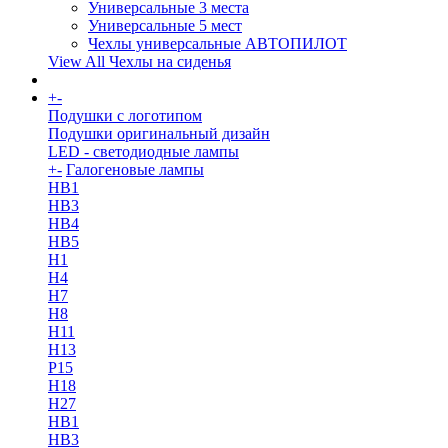
Универсальные 3 места
Универсальные 5 мест
Чехлы универсальные АВТОПИЛОТ
View All Чехлы на сиденья
+
-
More
Подушки с логотипом
Подушки оригинальный дизайн
LED - светодиодные лампы
+
-
Галогеновые лампы
HB1
HB3
HB4
HB5
H1
H4
H7
H8
H11
H13
Р15
H18
H27
HB1
HB3