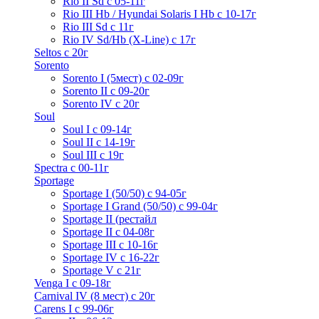
Rio II Sd с 05-11г
Rio III Hb / Hyundai Solaris I Hb с 10-17г
Rio III Sd c 11г
Rio IV Sd/Hb (X-Line) с 17г
Seltos с 20г
Sorento
Sorento I (5мест) с 02-09г
Sorento II c 09-20г
Sorento IV с 20г
Soul
Soul I с 09-14г
Soul II с 14-19г
Soul III с 19г
Spectra с 00-11г
Sportage
Sportage I (50/50) с 94-05г
Sportage I Grand (50/50) с 99-04г
Sportage II (рестайл
Sportage II c 04-08г
Sportage III c 10-16г
Sportage IV с 16-22г
Sportage V с 21г
Venga I c 09-18г
Carnival IV (8 мест) с 20г
Carens I c 99-06г