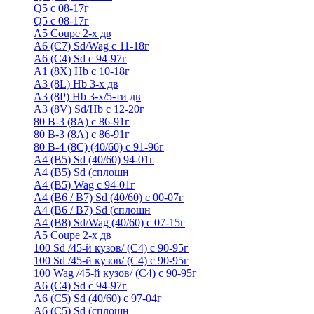
Q5 с 08-17г
Q5 с 08-17г
А5 Coupe 2-х дв
А6 (C7) Sd/Wag с 11-18г
А6 (С4) Sd с 94-97г
A1 (8X) Hb с 10-18г
A3 (8L) Hb 3-х дв
A3 (8P) Hb 3-х/5-ти дв
A3 (8V) Sd/Hb c 12-20г
80 B-3 (8A) с 86-91г
80 В-3 (8А) с 86-91г
80 B-4 (8С) (40/60) с 91-96г
A4 (B5) Sd (40/60) 94-01г
A4 (B5) Sd (сплошн
A4 (B5) Wag с 94-01г
A4 (B6 / B7) Sd (40/60) с 00-07г
A4 (B6 / B7) Sd (сплошн
A4 (B8) Sd/Wag (40/60) с 07-15г
А5 Coupe 2-х дв
100 Sd /45-й кузов/ (С4) с 90-95г
100 Sd /45-й кузов/ (С4) с 90-95г
100 Wag /45-й кузов/ (С4) с 90-95г
А6 (С4) Sd с 94-97г
A6 (С5) Sd (40/60) с 97-04г
A6 (С5) Sd (сплошн