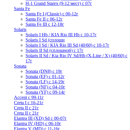
H-1 Grand Starex (9-12 мест) с 07г
Santa Fe
Santa Fe I (Classic) с 00-12г
Santa Fe II с 06-12г
Santa Fe III c 12-18г
Solaris
Solaris I Hb / KIA Rio III Hb с 10-17г
Solaris I Sd (сплошн
Solaris I Sd / KIA Rio III Sd (40/60) с 10-17г
Solaris II Sd (сплошной) с 17г
Solaris II Sd / Kia Rio IV Sd/Hb (X-Line / X) (40/60) с
17г
Sonata
Sonata (DN8) с 19г
Sonata (EF) с 01-12г
Sonata (LF) с 14-19г
Sonata (NF) с 04-10г
Sonata (YF) с 09-14г
Accent с 99-11г
Creta I с 16-21г
Creta II с 21г
Creta II с 21г
Elantra III (XD) Sd c 00-07г
Elantra IV (HD) с 06-10г
Elantra V (MD) c 11-16г