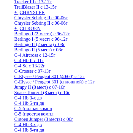
Tracker III с 13-17г
TrailBlazer II с 13-15г
+
-
CHRYSLER
Chrysler Sebring II с 00-06г
Chrysler Sebring II с 00-06г
+
-
CITROEN
Berlingo I (2 места) с 96-12г
Berlingo I (5 мест) с 96-12г
Berlingo II (2 места) с 08г
Berlingo II (5 мест) с 08г
C-4 Airсross с 12-15г
C-4 Hb II с 11г
C-4 Sd c 13-22г
C-Crosser с 07-13г
C-Elysee / Peugeot 301 (40/60) с 12г
C-Elysee / Peugeot 301 (сплошной) с 12г
Jumpy II (8 мест) с 07-16г
Space Tourer I (8 мест) с 16г
С-4 Hb 3-х дв
С-4 Hb 5-ти дв
С-5 (полная компл
С-5 (простая компл
Cirtoen Jumper (3 места) с 06г
С-4 Hb 3-х дв
С-4 Hb 5-ти дв