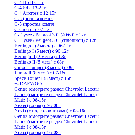
C-4 Hb II с 11г
C-4 Sd c 13-22г
C-4 Airсross с 12-15г
С-5 (полная компл
С-5 (простая компл
C-Crosser с 07-13г
C-Elysee / Peugeot 301 (40/60) с 12г
C-Elysee / Peugeot 301 (сплошной) с 12г
Berlingo I (2 места) с 96-12г
Berlingo I (5 мест) с 96-12г
Berlingo II (2 места) с 08г
Berlingo II (5 мест) с 08г
Cirtoen Jumper (3 места) с 06г
Jumpy II (8 мест) с 07-16г
Space Tourer I (8 мест) с 16г
+
-
DAEWOO
Gentra (смотрите раздел Chevrolet Lacetti)
Lanos (смотрите раздел Chevrolet Lanos)
Matiz I с 98-15г
Nexia (горбы) с 95-08г
Nexia (с подголовниками) с 08-16г
Gentra (смотрите раздел Chevrolet Lacetti)
Lanos (смотрите раздел Chevrolet Lanos)
Matiz I с 98-15г
Nexia (горбы) с 95-08г