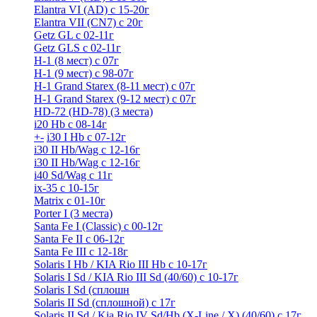
Elantra VI (AD) с 15-20г
Elantra VII (CN7) с 20г
Getz GL с 02-11г
Getz GLS с 02-11г
H-1 (8 мест) c 07г
H-1 (9 мест) c 98-07г
H-1 Grand Starex (8-11 мест) с 07г
H-1 Grand Starex (9-12 мест) с 07г
HD-72 (HD-78) (3 места)
i20 Hb с 08-14г
+
-
i30 I Hb с 07-12г
i30 II Hb/Wag с 12-16г
i30 II Hb/Wag с 12-16г
i40 Sd/Wag с 11г
ix-35 с 10-15г
Matrix с 01-10г
Porter I (3 места)
Santa Fe I (Classic) с 00-12г
Santa Fe II с 06-12г
Santa Fe III c 12-18г
Solaris I Hb / KIA Rio III Hb с 10-17г
Solaris I Sd / KIA Rio III Sd (40/60) с 10-17г
Solaris I Sd (сплошн
Solaris II Sd (сплошной) с 17г
Solaris II Sd / Kia Rio IV Sd/Hb (X-Line / X) (40/60) с 17г