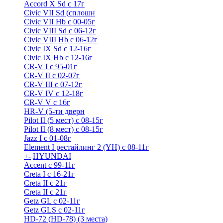
Accord X Sd с 17г
Civic VII Sd (сплошн
Civic VII Hb с 00-05г
Civic VIII Sd с 06-12г
Civic VIII Hb с 06-12г
Civic IX Sd c 12-16г
Civic IX Hb с 12-16г
CR-V I с 95-01г
CR-V II с 02-07г
CR-V III с 07-12г
CR-V IV с 12-18г
CR-V V с 16г
HR-V (5-ти дверн
Pilot II (5 мест) с 08-15г
Pilot II (8 мест) с 08-15г
Jazz I c 01-08г
Element I рестайлинг 2 (YH) с 08-11г
+
-
HYUNDAI
Accent с 99-11г
Creta I с 16-21г
Creta II с 21г
Creta II с 21г
Getz GL с 02-11г
Getz GLS с 02-11г
HD-72 (HD-78) (3 места)