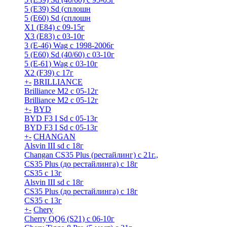
5 (E39) Sd (сплошн
5 (E60) Sd (сплошн
X1 (E84) с 09-15г
X3 (E83) с 03-10г
3 (Е-46) Wag с 1998-2006г
5 (E60) Sd (40/60) с 03-10г
5 (Е-61) Wag с 03-10г
X2 (F39) с 17г
+
-
BRILLIANCE
Brilliance M2 с 05-12г
Brilliance M2 с 05-12г
+
-
BYD
BYD F3 I Sd с 05-13г
BYD F3 I Sd с 05-13г
+
-
CHANGAN
Alsvin III sd с 18г
Changan CS35 Plus (рестайлинг) с 21г.,
CS35 Plus (до рестайлинга) с 18г
CS35 с 13г
Alsvin III sd с 18г
CS35 Plus (до рестайлинга) с 18г
CS35 с 13г
+
-
Chery
Cherry QQ6 (S21) с 06-10г