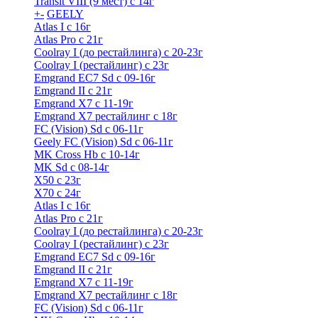
Transit VIII (9 мест) с 14г
+
-
GEELY
Atlas I c 16г
Atlas Pro с 21г
Coolray I (до рестайлинга) с 20-23г
Coolray I (рестайлинг) с 23г
Emgrand EC7 Sd c 09-16г
Emgrand II с 21г
Emgrand X7 c 11-19г
Emgrand X7 рестайлинг c 18г
FC (Vision) Sd c 06-11г
Geely FC (Vision) Sd c 06-11г
MK Cross Hb с 10-14г
MK Sd с 08-14г
X50 с 23г
X70 с 24г
Atlas I c 16г
Atlas Pro с 21г
Coolray I (до рестайлинга) с 20-23г
Coolray I (рестайлинг) с 23г
Emgrand EC7 Sd c 09-16г
Emgrand II с 21г
Emgrand X7 c 11-19г
Emgrand X7 рестайлинг c 18г
FC (Vision) Sd c 06-11г