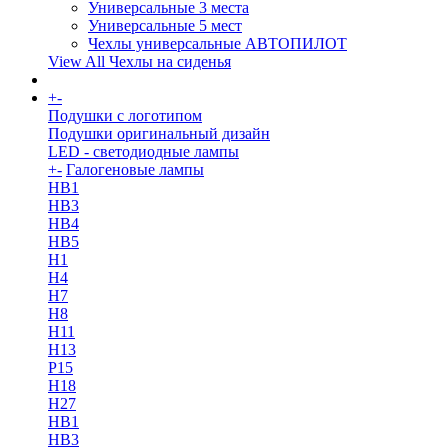
Универсальные 3 места
Универсальные 5 мест
Чехлы универсальные АВТОПИЛОТ
View All Чехлы на сиденья
+
-
More
Подушки с логотипом
Подушки оригинальный дизайн
LED - светодиодные лампы
+
-
Галогеновые лампы
HB1
HB3
HB4
HB5
H1
H4
H7
H8
H11
H13
Р15
H18
H27
HB1
HB3