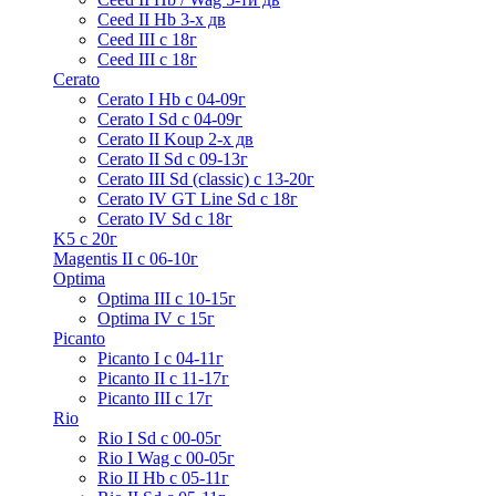
Ceed II Hb 3-х дв
Ceed III с 18г
Ceed III с 18г
Cerato
Cerato I Hb с 04-09г
Cerato I Sd с 04-09г
Cerato II Koup 2-х дв
Cerato II Sd c 09-13г
Cerato III Sd (classic) с 13-20г
Cerato IV GT Line Sd с 18г
Cerato IV Sd с 18г
K5 с 20г
Magentis II с 06-10г
Optima
Optima III с 10-15г
Optima IV с 15г
Picanto
Picanto I с 04-11г
Picanto II c 11-17г
Picanto III c 17г
Rio
Rio I Sd с 00-05г
Rio I Wag c 00-05г
Rio II Hb с 05-11г