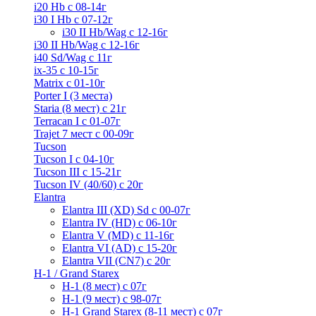
i20 Hb с 08-14г
i30 I Hb с 07-12г
i30 II Hb/Wag с 12-16г
i30 II Hb/Wag с 12-16г
i40 Sd/Wag с 11г
ix-35 с 10-15г
Matrix с 01-10г
Porter I (3 места)
Staria (8 мест) c 21г
Terracan I c 01-07г
Trajet 7 мест с 00-09г
Tucson
Tucson I c 04-10г
Tucson III с 15-21г
Tucson IV (40/60) с 20г
Elantra
Elantra III (XD) Sd c 00-07г
Elantra IV (HD) с 06-10г
Elantra V (MD) c 11-16г
Elantra VI (AD) с 15-20г
Elantra VII (CN7) с 20г
H-1 / Grand Starex
H-1 (8 мест) c 07г
H-1 (9 мест) c 98-07г
H-1 Grand Starex (8-11 мест) с 07г