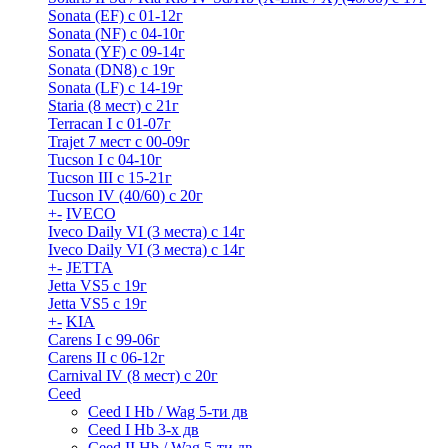
Sonata (EF) с 01-12г
Sonata (NF) с 04-10г
Sonata (YF) с 09-14г
Sonata (DN8) с 19г
Sonata (LF) с 14-19г
Staria (8 мест) c 21г
Terracan I c 01-07г
Trajet 7 мест с 00-09г
Tucson I c 04-10г
Tucson III с 15-21г
Tucson IV (40/60) с 20г
+
-
IVECO
Iveco Daily VI (3 места) с 14г
Iveco Daily VI (3 места) с 14г
+
-
JETTA
Jetta VS5 с 19г
Jetta VS5 с 19г
+
-
KIA
Carens I c 99-06г
Carens II c 06-12г
Carnival IV (8 мест) с 20г
Ceed
Ceed I Hb / Wag 5-ти дв
Ceed I Hb 3-х дв
Ceed II Hb / Wag 5-ти дв