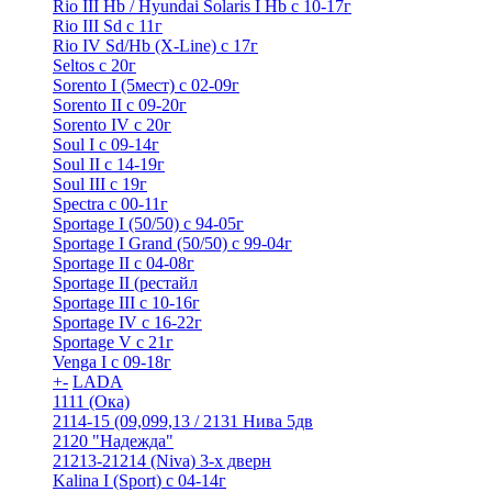
Rio III Hb / Hyundai Solaris I Hb с 10-17г
Rio III Sd c 11г
Rio IV Sd/Hb (X-Line) с 17г
Seltos с 20г
Sorento I (5мест) с 02-09г
Sorento II c 09-20г
Sorento IV с 20г
Soul I с 09-14г
Soul II с 14-19г
Soul III с 19г
Spectra с 00-11г
Sportage I (50/50) с 94-05г
Sportage I Grand (50/50) с 99-04г
Sportage II c 04-08г
Sportage II (рестайл
Sportage III c 10-16г
Sportage IV с 16-22г
Sportage V с 21г
Venga I c 09-18г
+
-
LADA
1111 (Ока)
2114-15 (09,099,13 / 2131 Нива 5дв
2120 "Надежда"
21213-21214 (Niva) 3-х дверн
Kalina I (Sport) с 04-14г