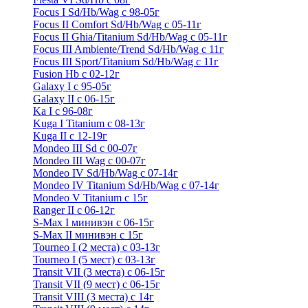
Focus I Sd/Hb/Wag с 98-05г
Focus II Comfort Sd/Hb/Wag с 05-11г
Focus II Ghia/Titanium Sd/Hb/Wag с 05-11г
Focus III Ambiente/Trend Sd/Hb/Wag с 11г
Focus III Sport/Titanium Sd/Hb/Wag с 11г
Fusion Hb с 02-12г
Galaxy I с 95-05г
Galaxy II c 06-15г
Ka I с 96-08г
Kuga I Titanium с 08-13г
Kuga II c 12-19г
Mondeo III Sd с 00-07г
Mondeo III Wag с 00-07г
Mondeo IV Sd/Hb/Wag с 07-14г
Mondeo IV Titanium Sd/Hb/Wag с 07-14г
Mondeo V Titanium с 15г
Ranger II с 06-12г
S-Max I минивэн с 06-15г
S-Max II минивэн с 15г
Tourneo I (2 места) с 03-13г
Tourneo I (5 мест) с 03-13г
Transit VII (3 места) с 06-15г
Transit VII (9 мест) с 06-15г
Transit VIII (3 места) с 14г