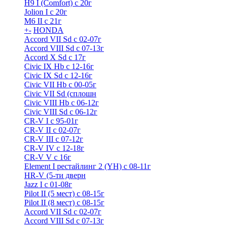
H9 I (Comfort) с 20г
Jolion I с 20г
M6 II с 21г
+
-
HONDA
Accord VII Sd с 02-07г
Accord VIII Sd с 07-13г
Accord X Sd с 17г
Civic IX Hb с 12-16г
Civic IX Sd c 12-16г
Civic VII Hb с 00-05г
Civic VII Sd (сплошн
Civic VIII Hb с 06-12г
Civic VIII Sd с 06-12г
CR-V I с 95-01г
CR-V II с 02-07г
CR-V III с 07-12г
CR-V IV с 12-18г
CR-V V с 16г
Element I рестайлинг 2 (YH) с 08-11г
HR-V (5-ти дверн
Jazz I c 01-08г
Pilot II (5 мест) с 08-15г
Pilot II (8 мест) с 08-15г
Accord VII Sd с 02-07г
Accord VIII Sd с 07-13г