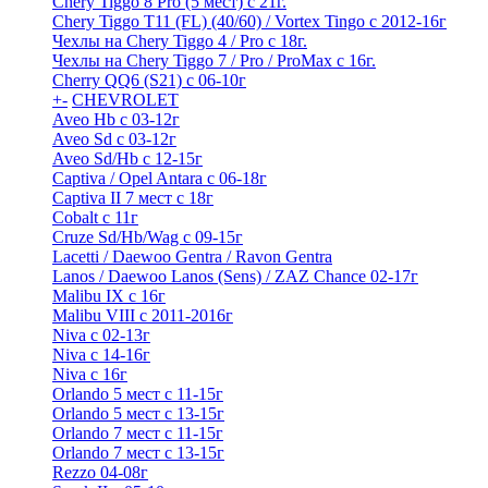
Chery Tiggo 8 Pro (5 мест) с 21г.
Chery Tiggo T11 (FL) (40/60) / Vortex Tingo с 2012-16г
Чехлы на Chery Tiggo 4 / Pro с 18г.
Чехлы на Chery Tiggo 7 / Pro / ProMax с 16г.
Cherry QQ6 (S21) с 06-10г
+
-
CHEVROLET
Aveo Hb с 03-12г
Aveo Sd с 03-12г
Aveo Sd/Hb с 12-15г
Captiva / Opel Antara с 06-18г
Captiva II 7 мест с 18г
Cobalt с 11г
Cruze Sd/Hb/Wag c 09-15г
Lacetti / Daewoo Gentra / Ravon Gentra
Lanos / Daewoo Lanos (Sens) / ZAZ Chance 02-17г
Malibu IX с 16г
Malibu VIII с 2011-2016г
Niva с 02-13г
Niva с 14-16г
Niva с 16г
Orlando 5 мест с 11-15г
Orlando 5 мест с 13-15г
Orlando 7 мест с 11-15г
Orlando 7 мест с 13-15г
Rezzo 04-08г