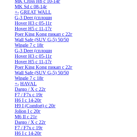
MK Cross Hb с 10-14г
MK Sd с 08-14г
+
-
GREAT WALL
G-3 Deer (сплошн
Hover H3 с 05-11г
Hover H5 с 11-17г
Poer King Kong пикап с 22г
Wall Safe (SUV G-5) 50/50
Wingle 7 с 18г
G-3 Deer (сплошн
Hover H3 с 05-11г
Hover H5 с 11-17г
Poer King Kong пикап с 22г
Wall Safe (SUV G-5) 50/50
Wingle 7 с 18г
+
-
HAVAL
Dargo / Х с 22г
F7 / F7x с 19г
H6 I с 14-20г
H9 I (Comfort) с 20г
Jolion I с 20г
M6 II с 21г
Dargo / Х с 22г
F7 / F7x с 19г
H6 I с 14-20г