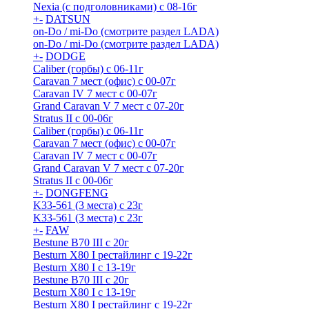
Nexia (с подголовниками) с 08-16г
+
-
DATSUN
on-Do / mi-Do (смотрите раздел LADA)
on-Do / mi-Do (смотрите раздел LADA)
+
-
DODGE
Caliber (горбы) с 06-11г
Caravan 7 мест (офис) с 00-07г
Caravan IV 7 мест с 00-07г
Grand Caravan V 7 мест с 07-20г
Stratus II с 00-06г
Caliber (горбы) с 06-11г
Caravan 7 мест (офис) с 00-07г
Caravan IV 7 мест с 00-07г
Grand Caravan V 7 мест с 07-20г
Stratus II с 00-06г
+
-
DONGFENG
K33-561 (3 места) с 23г
K33-561 (3 места) с 23г
+
-
FAW
Bestune B70 III с 20г
Besturn X80 I рестайлинг с 19-22г
Besturn X80 I с 13-19г
Bestune B70 III с 20г
Besturn X80 I с 13-19г
Besturn X80 I рестайлинг с 19-22г