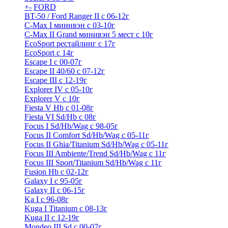
+
-
FORD
BT-50 / Ford Ranger II с 06-12г
C-Max I минивэн с 03-10г
C-Max II Grand минивэн 5 мест с 10г
EcoSport рестайлинг с 17г
EcoSport с 14г
Escape I с 00-07г
Escape II 40/60 с 07-12г
Escape III с 12-19г
Explorer IV c 05-10г
Explorer V c 10г
Fiesta V Hb с 01-08г
Fiesta VI Sd/Hb с 08г
Focus I Sd/Hb/Wag с 98-05г
Focus II Comfort Sd/Hb/Wag с 05-11г
Focus II Ghia/Titanium Sd/Hb/Wag с 05-11г
Focus III Ambiente/Trend Sd/Hb/Wag с 11г
Focus III Sport/Titanium Sd/Hb/Wag с 11г
Fusion Hb с 02-12г
Galaxy I с 95-05г
Galaxy II c 06-15г
Ka I с 96-08г
Kuga I Titanium с 08-13г
Kuga II c 12-19г
Mondeo III Sd с 00-07г