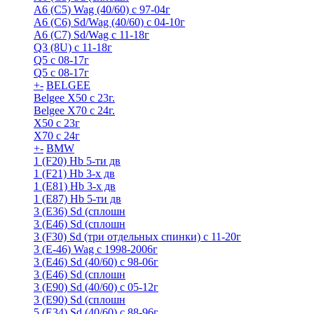
A6 (С5) Wag (40/60) с 97-04г
A6 (С6) Sd/Wag (40/60) c 04-10г
А6 (C7) Sd/Wag с 11-18г
Q3 (8U) с 11-18г
Q5 с 08-17г
Q5 с 08-17г
+
-
BELGEE
Belgee X50 с 23г.
Belgee X70 с 24г.
X50 с 23г
X70 с 24г
+
-
BMW
1 (F20) Hb 5-ти дв
1 (F21) Hb 3-х дв
1 (Е81) Hb 3-х дв
1 (Е87) Hb 5-ти дв
3 (E36) Sd (сплошн
3 (E46) Sd (сплошн
3 (F30) Sd (три отдельных спинки) с 11-20г
3 (Е-46) Wag с 1998-2006г
3 (Е46) Sd (40/60) с 98-06г
3 (Е46) Sd (сплошн
3 (Е90) Sd (40/60) с 05-12г
3 (Е90) Sd (сплошн
5 (E34) Sd (40/60) с 88-96г