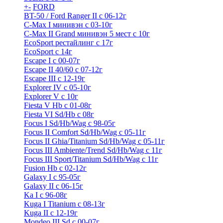
+
-
FORD
BT-50 / Ford Ranger II с 06-12г
C-Max I минивэн с 03-10г
C-Max II Grand минивэн 5 мест с 10г
EcoSport рестайлинг с 17г
EcoSport с 14г
Escape I с 00-07г
Escape II 40/60 с 07-12г
Escape III с 12-19г
Explorer IV c 05-10г
Explorer V c 10г
Fiesta V Hb с 01-08г
Fiesta VI Sd/Hb с 08г
Focus I Sd/Hb/Wag с 98-05г
Focus II Comfort Sd/Hb/Wag с 05-11г
Focus II Ghia/Titanium Sd/Hb/Wag с 05-11г
Focus III Ambiente/Trend Sd/Hb/Wag с 11г
Focus III Sport/Titanium Sd/Hb/Wag с 11г
Fusion Hb с 02-12г
Galaxy I с 95-05г
Galaxy II c 06-15г
Ka I с 96-08г
Kuga I Titanium с 08-13г
Kuga II c 12-19г
Mondeo III Sd с 00-07г