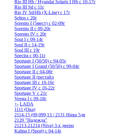
Rio III Hb / Hyundai Solaris I Hb с 10-17г
Rio III Sd c 11г
Rio IV Sd/Hb (X-Line) с 17г
Seltos с 20г
Sorento I (5мест) с 02-09г
Sorento II c 09-20г
Sorento IV с 20г
Soul I с 09-14г
Soul II с 14-19г
Soul III с 19г
Spectra с 00-11г
Sportage I (50/50) с 94-05г
Sportage I Grand (50/50) с 99-04г
Sportage II c 04-08г
Sportage II (рестайл
Sportage III c 10-16г
Sportage IV с 16-22г
Sportage V с 21г
Venga I c 09-18г
+
-
LADA
1111 (Ока)
2114-15 (09,099,13 / 2131 Нива 5дв
2120 "Надежда"
21213-21214 (Niva) 3-х дверн
Kalina I (Sport) с 04-14г