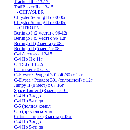
Tracker III с 13-17г
TrailBlazer II с 13-15г
+
-
CHRYSLER
Chrysler Sebring II с 00-06г
Chrysler Sebring II с 00-06г
+
-
CITROEN
Berlingo I (2 места) с 96-12г
Berlingo I (5 мест) с 96-12г
Berlingo II (2 места) с 08г
Berlingo II (5 мест) с 08г
C-4 Airсross с 12-15г
C-4 Hb II с 11г
C-4 Sd c 13-22г
C-Crosser с 07-13г
C-Elysee / Peugeot 301 (40/60) с 12г
C-Elysee / Peugeot 301 (сплошной) с 12г
Jumpy II (8 мест) с 07-16г
Space Tourer I (8 мест) с 16г
С-4 Hb 3-х дв
С-4 Hb 5-ти дв
С-5 (полная компл
С-5 (простая компл
Cirtoen Jumper (3 места) с 06г
С-4 Hb 3-х дв
С-4 Hb 5-ти дв