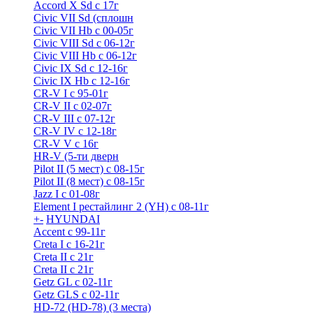
Accord X Sd с 17г
Civic VII Sd (сплошн
Civic VII Hb с 00-05г
Civic VIII Sd с 06-12г
Civic VIII Hb с 06-12г
Civic IX Sd c 12-16г
Civic IX Hb с 12-16г
CR-V I с 95-01г
CR-V II с 02-07г
CR-V III с 07-12г
CR-V IV с 12-18г
CR-V V с 16г
HR-V (5-ти дверн
Pilot II (5 мест) с 08-15г
Pilot II (8 мест) с 08-15г
Jazz I c 01-08г
Element I рестайлинг 2 (YH) с 08-11г
+
-
HYUNDAI
Accent с 99-11г
Creta I с 16-21г
Creta II с 21г
Creta II с 21г
Getz GL с 02-11г
Getz GLS с 02-11г
HD-72 (HD-78) (3 места)