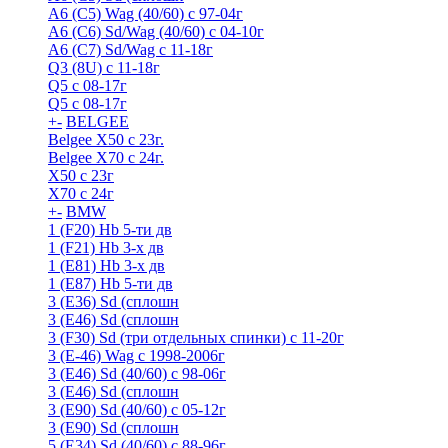
A6 (С5) Wag (40/60) с 97-04г
A6 (С6) Sd/Wag (40/60) c 04-10г
А6 (C7) Sd/Wag с 11-18г
Q3 (8U) с 11-18г
Q5 с 08-17г
Q5 с 08-17г
+
-
BELGEE
Belgee X50 с 23г.
Belgee X70 с 24г.
X50 с 23г
X70 с 24г
+
-
BMW
1 (F20) Hb 5-ти дв
1 (F21) Hb 3-х дв
1 (Е81) Hb 3-х дв
1 (Е87) Hb 5-ти дв
3 (E36) Sd (сплошн
3 (E46) Sd (сплошн
3 (F30) Sd (три отдельных спинки) с 11-20г
3 (Е-46) Wag с 1998-2006г
3 (Е46) Sd (40/60) с 98-06г
3 (Е46) Sd (сплошн
3 (Е90) Sd (40/60) с 05-12г
3 (Е90) Sd (сплошн
5 (E34) Sd (40/60) с 88-96г