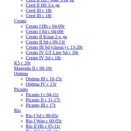
Ceed II Hb 3-х дв
Ceed III с 18г
Ceed III с 18г
Cerato
Cerato I Hb с 04-09г
Cerato I Sd с 04-09г
Cerato II Koup 2-х дв
Cerato II Sd c 09-13г
Cerato III Sd (classic) с 13-20г
Cerato IV GT Line Sd с 18г
Cerato IV Sd с 18г
K5 с 20г
Magentis II с 06-10г
Optima
Optima III с 10-15г
Optima IV с 15г
Picanto
Picanto I с 04-11г
Picanto II c 11-17г
Picanto III c 17г
Rio
Rio I Sd с 00-05г
Rio I Wag c 00-05г
Rio II Hb с 05-11г