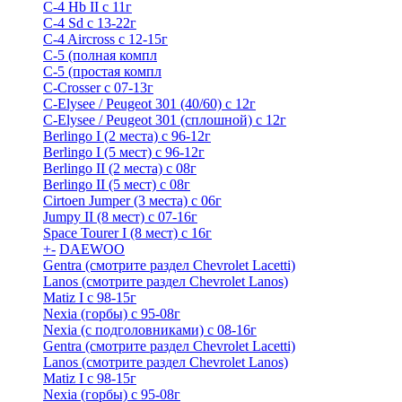
C-4 Hb II с 11г
C-4 Sd c 13-22г
C-4 Airсross с 12-15г
С-5 (полная компл
С-5 (простая компл
C-Crosser с 07-13г
C-Elysee / Peugeot 301 (40/60) с 12г
C-Elysee / Peugeot 301 (сплошной) с 12г
Berlingo I (2 места) с 96-12г
Berlingo I (5 мест) с 96-12г
Berlingo II (2 места) с 08г
Berlingo II (5 мест) с 08г
Cirtoen Jumper (3 места) с 06г
Jumpy II (8 мест) с 07-16г
Space Tourer I (8 мест) с 16г
+
-
DAEWOO
Gentra (смотрите раздел Chevrolet Lacetti)
Lanos (смотрите раздел Chevrolet Lanos)
Matiz I с 98-15г
Nexia (горбы) с 95-08г
Nexia (с подголовниками) с 08-16г
Gentra (смотрите раздел Chevrolet Lacetti)
Lanos (смотрите раздел Chevrolet Lanos)
Matiz I с 98-15г
Nexia (горбы) с 95-08г