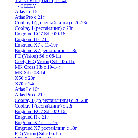
Transit VIII (9 мест) с 14г
+
-
GEELY
Atlas I c 16г
Atlas Pro с 21г
Coolray I (до рестайлинга) с 20-23г
Coolray I (рестайлинг) с 23г
Emgrand EC7 Sd c 09-16г
Emgrand II с 21г
Emgrand X7 c 11-19г
Emgrand X7 рестайлинг c 18г
FC (Vision) Sd c 06-11г
Geely FC (Vision) Sd c 06-11г
MK Cross Hb с 10-14г
MK Sd с 08-14г
X50 с 23г
X70 с 24г
Atlas I c 16г
Atlas Pro с 21г
Coolray I (до рестайлинга) с 20-23г
Coolray I (рестайлинг) с 23г
Emgrand EC7 Sd c 09-16г
Emgrand II с 21г
Emgrand X7 c 11-19г
Emgrand X7 рестайлинг c 18г
FC (Vision) Sd c 06-11г