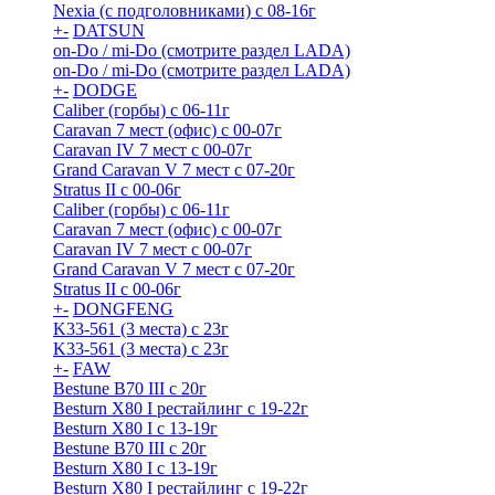
Nexia (с подголовниками) с 08-16г
+
-
DATSUN
on-Do / mi-Do (смотрите раздел LADA)
on-Do / mi-Do (смотрите раздел LADA)
+
-
DODGE
Caliber (горбы) с 06-11г
Caravan 7 мест (офис) с 00-07г
Caravan IV 7 мест с 00-07г
Grand Caravan V 7 мест с 07-20г
Stratus II с 00-06г
Caliber (горбы) с 06-11г
Caravan 7 мест (офис) с 00-07г
Caravan IV 7 мест с 00-07г
Grand Caravan V 7 мест с 07-20г
Stratus II с 00-06г
+
-
DONGFENG
K33-561 (3 места) с 23г
K33-561 (3 места) с 23г
+
-
FAW
Bestune B70 III с 20г
Besturn X80 I рестайлинг с 19-22г
Besturn X80 I с 13-19г
Bestune B70 III с 20г
Besturn X80 I с 13-19г
Besturn X80 I рестайлинг с 19-22г