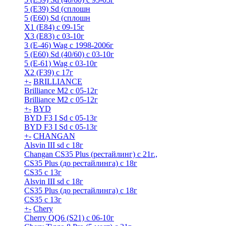
5 (E39) Sd (сплошн
5 (E60) Sd (сплошн
X1 (E84) с 09-15г
X3 (E83) с 03-10г
3 (Е-46) Wag с 1998-2006г
5 (E60) Sd (40/60) с 03-10г
5 (Е-61) Wag с 03-10г
X2 (F39) с 17г
+
-
BRILLIANCE
Brilliance M2 с 05-12г
Brilliance M2 с 05-12г
+
-
BYD
BYD F3 I Sd с 05-13г
BYD F3 I Sd с 05-13г
+
-
CHANGAN
Alsvin III sd с 18г
Changan CS35 Plus (рестайлинг) с 21г.,
CS35 Plus (до рестайлинга) с 18г
CS35 с 13г
Alsvin III sd с 18г
CS35 Plus (до рестайлинга) с 18г
CS35 с 13г
+
-
Chery
Cherry QQ6 (S21) с 06-10г