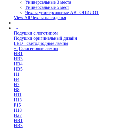
Универсальные 3 места
Универсальные 5 мест
Чехлы универсальные АВТОПИЛОТ
View All Чехлы на сиденья
+
-
More
Подушки с логотипом
Подушки оригинальный дизайн
LED - светодиодные лампы
+
-
Галогеновые лампы
HB1
HB3
HB4
HB5
H1
H4
H7
H8
H11
H13
Р15
H18
H27
HB1
HB3