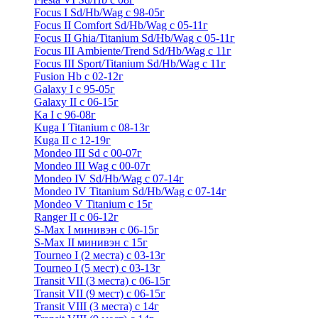
Focus I Sd/Hb/Wag с 98-05г
Focus II Comfort Sd/Hb/Wag с 05-11г
Focus II Ghia/Titanium Sd/Hb/Wag с 05-11г
Focus III Ambiente/Trend Sd/Hb/Wag с 11г
Focus III Sport/Titanium Sd/Hb/Wag с 11г
Fusion Hb с 02-12г
Galaxy I с 95-05г
Galaxy II c 06-15г
Ka I с 96-08г
Kuga I Titanium с 08-13г
Kuga II c 12-19г
Mondeo III Sd с 00-07г
Mondeo III Wag с 00-07г
Mondeo IV Sd/Hb/Wag с 07-14г
Mondeo IV Titanium Sd/Hb/Wag с 07-14г
Mondeo V Titanium с 15г
Ranger II с 06-12г
S-Max I минивэн с 06-15г
S-Max II минивэн с 15г
Tourneo I (2 места) с 03-13г
Tourneo I (5 мест) с 03-13г
Transit VII (3 места) с 06-15г
Transit VII (9 мест) с 06-15г
Transit VIII (3 места) с 14г