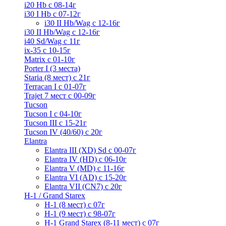
i20 Hb с 08-14г
i30 I Hb с 07-12г
i30 II Hb/Wag с 12-16г
i30 II Hb/Wag с 12-16г
i40 Sd/Wag с 11г
ix-35 с 10-15г
Matrix с 01-10г
Porter I (3 места)
Staria (8 мест) c 21г
Terracan I c 01-07г
Trajet 7 мест с 00-09г
Tucson
Tucson I c 04-10г
Tucson III с 15-21г
Tucson IV (40/60) с 20г
Elantra
Elantra III (XD) Sd c 00-07г
Elantra IV (HD) с 06-10г
Elantra V (MD) c 11-16г
Elantra VI (AD) с 15-20г
Elantra VII (CN7) с 20г
H-1 / Grand Starex
H-1 (8 мест) c 07г
H-1 (9 мест) c 98-07г
H-1 Grand Starex (8-11 мест) с 07г