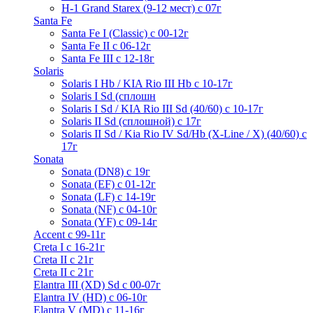
H-1 Grand Starex (9-12 мест) с 07г
Santa Fe
Santa Fe I (Classic) с 00-12г
Santa Fe II с 06-12г
Santa Fe III c 12-18г
Solaris
Solaris I Hb / KIA Rio III Hb с 10-17г
Solaris I Sd (сплошн
Solaris I Sd / KIA Rio III Sd (40/60) с 10-17г
Solaris II Sd (сплошной) с 17г
Solaris II Sd / Kia Rio IV Sd/Hb (X-Line / X) (40/60) с
17г
Sonata
Sonata (DN8) с 19г
Sonata (EF) с 01-12г
Sonata (LF) с 14-19г
Sonata (NF) с 04-10г
Sonata (YF) с 09-14г
Accent с 99-11г
Creta I с 16-21г
Creta II с 21г
Creta II с 21г
Elantra III (XD) Sd c 00-07г
Elantra IV (HD) с 06-10г
Elantra V (MD) c 11-16г