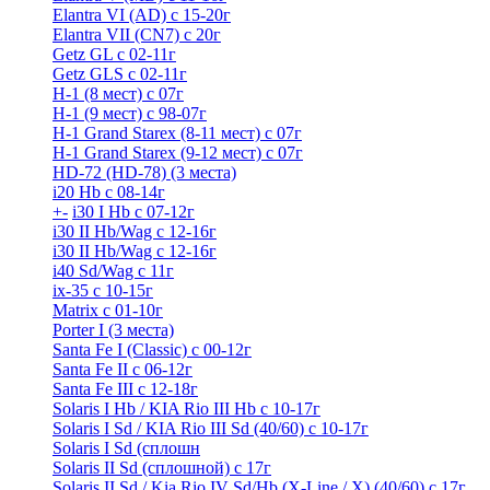
Elantra VI (AD) с 15-20г
Elantra VII (CN7) с 20г
Getz GL с 02-11г
Getz GLS с 02-11г
H-1 (8 мест) c 07г
H-1 (9 мест) c 98-07г
H-1 Grand Starex (8-11 мест) с 07г
H-1 Grand Starex (9-12 мест) с 07г
HD-72 (HD-78) (3 места)
i20 Hb с 08-14г
+
-
i30 I Hb с 07-12г
i30 II Hb/Wag с 12-16г
i30 II Hb/Wag с 12-16г
i40 Sd/Wag с 11г
ix-35 с 10-15г
Matrix с 01-10г
Porter I (3 места)
Santa Fe I (Classic) с 00-12г
Santa Fe II с 06-12г
Santa Fe III c 12-18г
Solaris I Hb / KIA Rio III Hb с 10-17г
Solaris I Sd / KIA Rio III Sd (40/60) с 10-17г
Solaris I Sd (сплошн
Solaris II Sd (сплошной) с 17г
Solaris II Sd / Kia Rio IV Sd/Hb (X-Line / X) (40/60) с 17г