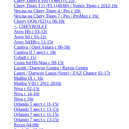
Chery Tiggo 8 Pro (5 мест) с 21г.
Chery Tiggo T11 (FL) (40/60) / Vortex Tingo с 2012-16г
Чехлы на Chery Tiggo 4 / Pro с 18г.
Чехлы на Chery Tiggo 7 / Pro / ProMax с 16г.
Cherry QQ6 (S21) с 06-10г
+
-
CHEVROLET
Aveo Hb с 03-12г
Aveo Sd с 03-12г
Aveo Sd/Hb с 12-15г
Captiva / Opel Antara с 06-18г
Captiva II 7 мест с 18г
Cobalt с 11г
Cruze Sd/Hb/Wag c 09-15г
Lacetti / Daewoo Gentra / Ravon Gentra
Lanos / Daewoo Lanos (Sens) / ZAZ Chance 02-17г
Malibu IX с 16г
Malibu VIII с 2011-2016г
Niva с 02-13г
Niva с 14-16г
Niva с 16г
Orlando 5 мест с 11-15г
Orlando 5 мест с 13-15г
Orlando 7 мест с 11-15г
Orlando 7 мест с 13-15г
Rezzo 04-08г