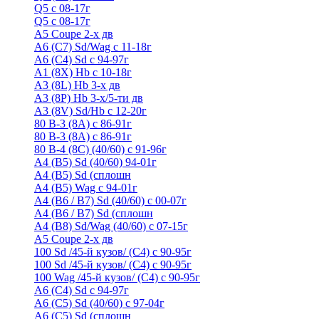
Q5 с 08-17г
Q5 с 08-17г
А5 Coupe 2-х дв
А6 (C7) Sd/Wag с 11-18г
А6 (С4) Sd с 94-97г
A1 (8X) Hb с 10-18г
A3 (8L) Hb 3-х дв
A3 (8P) Hb 3-х/5-ти дв
A3 (8V) Sd/Hb c 12-20г
80 B-3 (8A) с 86-91г
80 В-3 (8А) с 86-91г
80 B-4 (8С) (40/60) с 91-96г
A4 (B5) Sd (40/60) 94-01г
A4 (B5) Sd (сплошн
A4 (B5) Wag с 94-01г
A4 (B6 / B7) Sd (40/60) с 00-07г
A4 (B6 / B7) Sd (сплошн
A4 (B8) Sd/Wag (40/60) с 07-15г
А5 Coupe 2-х дв
100 Sd /45-й кузов/ (С4) с 90-95г
100 Sd /45-й кузов/ (С4) с 90-95г
100 Wag /45-й кузов/ (С4) с 90-95г
А6 (С4) Sd с 94-97г
A6 (С5) Sd (40/60) с 97-04г
A6 (С5) Sd (сплошн