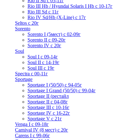
Rio II Sd с 05-11г
Rio III Hb / Hyundai Solaris I Hb с 10-17г
Rio III Sd c 11г
Rio IV Sd/Hb (X-Line) с 17г
Seltos с 20г
Sorento
Sorento I (5мест) с 02-09г
Sorento II c 09-20г
Sorento IV с 20г
Soul
Soul I с 09-14г
Soul II с 14-19г
Soul III с 19г
Spectra с 00-11г
Sportage
Sportage I (50/50) с 94-05г
Sportage I Grand (50/50) с 99-04г
Sportage II (рестайл
Sportage II c 04-08г
Sportage III c 10-16г
Sportage IV с 16-22г
Sportage V с 21г
Venga I c 09-18г
Carnival IV (8 мест) с 20г
Carens I c 99-06г