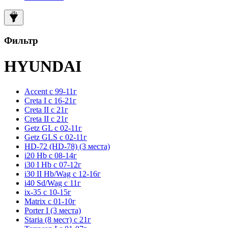
Фильтр
HYUNDAI
Accent с 99-11г
Creta I с 16-21г
Creta II с 21г
Creta II с 21г
Getz GL с 02-11г
Getz GLS с 02-11г
HD-72 (HD-78) (3 места)
i20 Hb с 08-14г
i30 I Hb с 07-12г
i30 II Hb/Wag с 12-16г
i40 Sd/Wag с 11г
ix-35 с 10-15г
Matrix с 01-10г
Porter I (3 места)
Staria (8 мест) c 21г