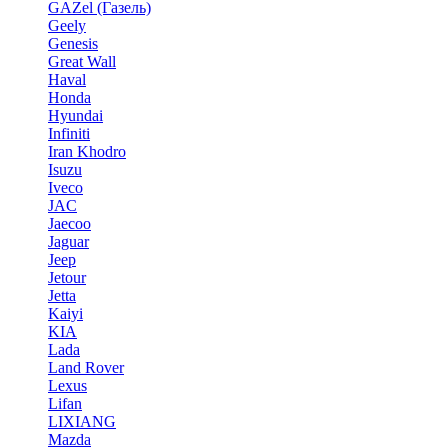
GAZel (Газель)
Geely
Genesis
Great Wall
Haval
Honda
Hyundai
Infiniti
Iran Khodro
Isuzu
Iveco
JAC
Jaecoo
Jaguar
Jeep
Jetour
Jetta
Kaiyi
KIA
Lada
Land Rover
Lexus
Lifan
LIXIANG
Mazda