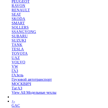
PEUGEOT
RAVON
RENAULT
SEAT
SKODA
SMART
SOLLERS
SSANGYONG
SUBARU
SUZUKI
TANK
TESLA
TOYOTA
UAZ
VOLVO
VW
ГАЗ
ГАЗель
Грузовой автотранспорт
МОСКВИЧ
ТагАЗ
View All Модельные чехлы
+
-
Коврики в салон
GAC