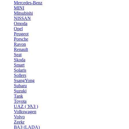
Mercedes-Benz
MINI
Mitsubishi
NISSAN
Omoda
Opel
Peugeot
Porsche
Ravon
Renault
Seat
Skoda
Smart
Solaris
Sollers
SsangYong
Subaru
Suzuki
Tank
Toyota
UAZ ( УАЗ )
Volkswagen
Volvo
Zeekr
ВАЗ (LADA)