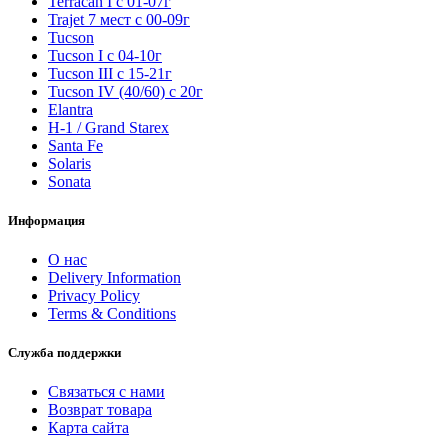
Terracan I c 01-07г
Trajet 7 мест с 00-09г
Tucson
Tucson I c 04-10г
Tucson III с 15-21г
Tucson IV (40/60) с 20г
Elantra
H-1 / Grand Starex
Santa Fe
Solaris
Sonata
Информация
О нас
Delivery Information
Privacy Policy
Terms & Conditions
Служба поддержки
Связаться с нами
Возврат товара
Карта сайта