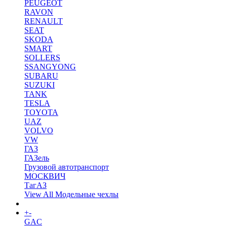
PEUGEOT
RAVON
RENAULT
SEAT
SKODA
SMART
SOLLERS
SSANGYONG
SUBARU
SUZUKI
TANK
TESLA
TOYOTA
UAZ
VOLVO
VW
ГАЗ
ГАЗель
Грузовой автотранспорт
МОСКВИЧ
ТагАЗ
View All Модельные чехлы
+
-
Коврики в салон
GAC