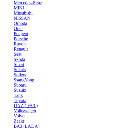
Mercedes-Benz
MINI
Mitsubishi
NISSAN
Omoda
Opel
Peugeot
Porsche
Ravon
Renault
Seat
Skoda
Smart
Solaris
Sollers
SsangYong
Subaru
Suzuki
Tank
Toyota
UAZ ( УАЗ )
Volkswagen
Volvo
Zeekr
ВАЗ (LADA)