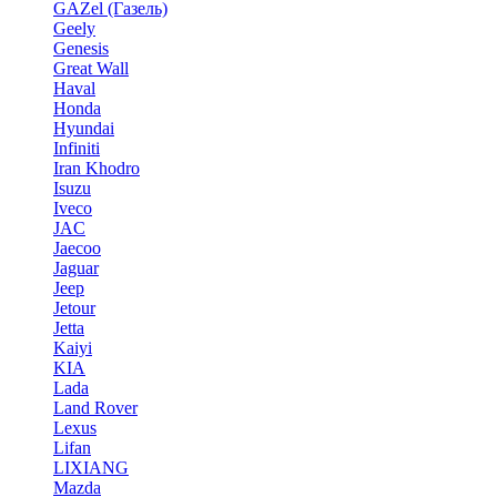
GAZel (Газель)
Geely
Genesis
Great Wall
Haval
Honda
Hyundai
Infiniti
Iran Khodro
Isuzu
Iveco
JAC
Jaecoo
Jaguar
Jeep
Jetour
Jetta
Kaiyi
KIA
Lada
Land Rover
Lexus
Lifan
LIXIANG
Mazda