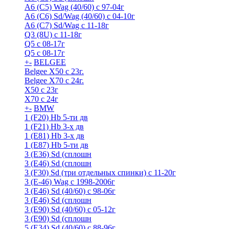
A6 (С5) Wag (40/60) с 97-04г
A6 (С6) Sd/Wag (40/60) c 04-10г
А6 (C7) Sd/Wag с 11-18г
Q3 (8U) с 11-18г
Q5 с 08-17г
Q5 с 08-17г
+
-
BELGEE
Belgee X50 с 23г.
Belgee X70 с 24г.
X50 с 23г
X70 с 24г
+
-
BMW
1 (F20) Hb 5-ти дв
1 (F21) Hb 3-х дв
1 (Е81) Hb 3-х дв
1 (Е87) Hb 5-ти дв
3 (E36) Sd (сплошн
3 (E46) Sd (сплошн
3 (F30) Sd (три отдельных спинки) с 11-20г
3 (Е-46) Wag с 1998-2006г
3 (Е46) Sd (40/60) с 98-06г
3 (Е46) Sd (сплошн
3 (Е90) Sd (40/60) с 05-12г
3 (Е90) Sd (сплошн
5 (E34) Sd (40/60) с 88-96г