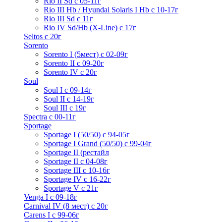
Rio II Sd с 05-11г
Rio III Hb / Hyundai Solaris I Hb с 10-17г
Rio III Sd c 11г
Rio IV Sd/Hb (X-Line) с 17г
Seltos с 20г
Sorento
Sorento I (5мест) с 02-09г
Sorento II c 09-20г
Sorento IV с 20г
Soul
Soul I с 09-14г
Soul II с 14-19г
Soul III с 19г
Spectra с 00-11г
Sportage
Sportage I (50/50) с 94-05г
Sportage I Grand (50/50) с 99-04г
Sportage II (рестайл
Sportage II c 04-08г
Sportage III c 10-16г
Sportage IV с 16-22г
Sportage V с 21г
Venga I c 09-18г
Carnival IV (8 мест) с 20г
Carens I c 99-06г