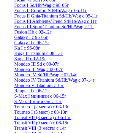
Focus I Sd/Hb/Wag с 98-05г
Focus II Comfort Sd/Hb/Wag с 05-11г
Focus II Ghia/Titanium Sd/Hb/Wag с 05-11г
Focus III Ambiente/Trend Sd/Hb/Wag с 11г
Focus III Sport/Titanium Sd/Hb/Wag с 11г
Fusion Hb с 02-12г
Galaxy I с 95-05г
Galaxy II c 06-15г
Ka I с 96-08г
Kuga I Titanium с 08-13г
Kuga II c 12-19г
Mondeo III Sd с 00-07г
Mondeo III Wag с 00-07г
Mondeo IV Sd/Hb/Wag с 07-14г
Mondeo IV Titanium Sd/Hb/Wag с 07-14г
Mondeo V Titanium с 15г
Ranger II с 06-12г
S-Max I минивэн с 06-15г
S-Max II минивэн с 15г
Tourneo I (2 места) с 03-13г
Tourneo I (5 мест) с 03-13г
Transit VII (3 места) с 06-15г
Transit VII (9 мест) с 06-15г
Transit VIII (3 места) с 14г