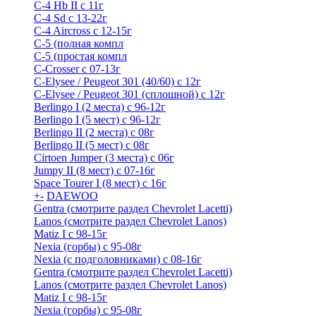
C-4 Hb II с 11г
C-4 Sd c 13-22г
C-4 Airсross с 12-15г
С-5 (полная компл
С-5 (простая компл
C-Crosser с 07-13г
C-Elysee / Peugeot 301 (40/60) с 12г
C-Elysee / Peugeot 301 (сплошной) с 12г
Berlingo I (2 места) с 96-12г
Berlingo I (5 мест) с 96-12г
Berlingo II (2 места) с 08г
Berlingo II (5 мест) с 08г
Cirtoen Jumper (3 места) с 06г
Jumpy II (8 мест) с 07-16г
Space Tourer I (8 мест) с 16г
+
-
DAEWOO
Gentra (смотрите раздел Chevrolet Lacetti)
Lanos (смотрите раздел Chevrolet Lanos)
Matiz I с 98-15г
Nexia (горбы) с 95-08г
Nexia (с подголовниками) с 08-16г
Gentra (смотрите раздел Chevrolet Lacetti)
Lanos (смотрите раздел Chevrolet Lanos)
Matiz I с 98-15г
Nexia (горбы) с 95-08г