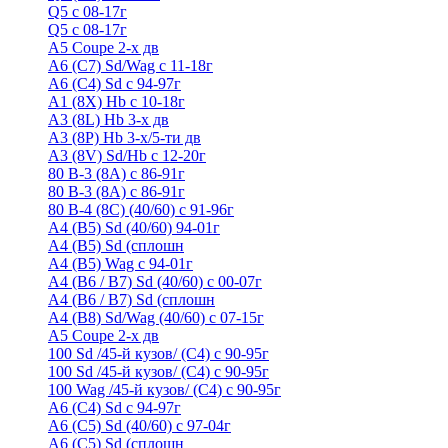
Q5 с 08-17г
Q5 с 08-17г
А5 Coupe 2-х дв
А6 (C7) Sd/Wag с 11-18г
А6 (С4) Sd с 94-97г
A1 (8X) Hb с 10-18г
A3 (8L) Hb 3-х дв
A3 (8P) Hb 3-х/5-ти дв
A3 (8V) Sd/Hb c 12-20г
80 B-3 (8A) с 86-91г
80 В-3 (8А) с 86-91г
80 B-4 (8С) (40/60) с 91-96г
A4 (B5) Sd (40/60) 94-01г
A4 (B5) Sd (сплошн
A4 (B5) Wag с 94-01г
A4 (B6 / B7) Sd (40/60) с 00-07г
A4 (B6 / B7) Sd (сплошн
A4 (B8) Sd/Wag (40/60) с 07-15г
А5 Coupe 2-х дв
100 Sd /45-й кузов/ (С4) с 90-95г
100 Sd /45-й кузов/ (С4) с 90-95г
100 Wag /45-й кузов/ (С4) с 90-95г
А6 (С4) Sd с 94-97г
A6 (С5) Sd (40/60) с 97-04г
A6 (С5) Sd (сплошн