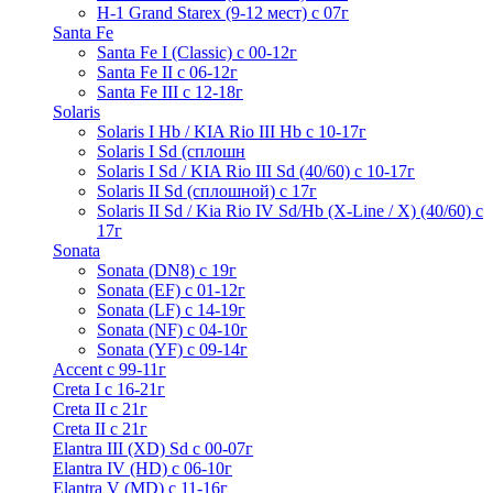
H-1 Grand Starex (9-12 мест) с 07г
Santa Fe
Santa Fe I (Classic) с 00-12г
Santa Fe II с 06-12г
Santa Fe III c 12-18г
Solaris
Solaris I Hb / KIA Rio III Hb с 10-17г
Solaris I Sd (сплошн
Solaris I Sd / KIA Rio III Sd (40/60) с 10-17г
Solaris II Sd (сплошной) с 17г
Solaris II Sd / Kia Rio IV Sd/Hb (X-Line / X) (40/60) с
17г
Sonata
Sonata (DN8) с 19г
Sonata (EF) с 01-12г
Sonata (LF) с 14-19г
Sonata (NF) с 04-10г
Sonata (YF) с 09-14г
Accent с 99-11г
Creta I с 16-21г
Creta II с 21г
Creta II с 21г
Elantra III (XD) Sd c 00-07г
Elantra IV (HD) с 06-10г
Elantra V (MD) c 11-16г