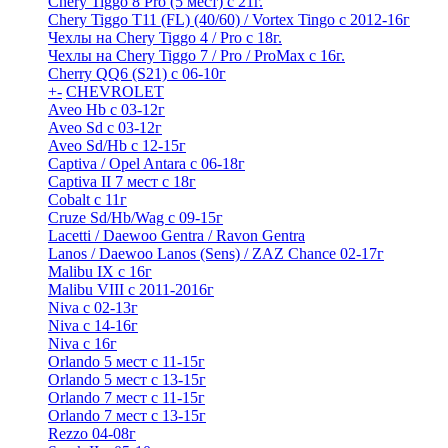
Chery Tiggo 8 Pro (5 мест) с 21г.
Chery Tiggo T11 (FL) (40/60) / Vortex Tingo с 2012-16г
Чехлы на Chery Tiggo 4 / Pro с 18г.
Чехлы на Chery Tiggo 7 / Pro / ProMax с 16г.
Cherry QQ6 (S21) с 06-10г
+
-
CHEVROLET
Aveo Hb с 03-12г
Aveo Sd с 03-12г
Aveo Sd/Hb с 12-15г
Captiva / Opel Antara с 06-18г
Captiva II 7 мест с 18г
Cobalt с 11г
Cruze Sd/Hb/Wag c 09-15г
Lacetti / Daewoo Gentra / Ravon Gentra
Lanos / Daewoo Lanos (Sens) / ZAZ Chance 02-17г
Malibu IX с 16г
Malibu VIII с 2011-2016г
Niva с 02-13г
Niva с 14-16г
Niva с 16г
Orlando 5 мест с 11-15г
Orlando 5 мест с 13-15г
Orlando 7 мест с 11-15г
Orlando 7 мест с 13-15г
Rezzo 04-08г