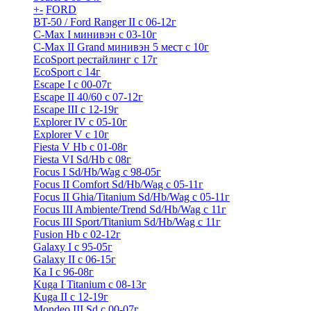
+
-
FORD
BT-50 / Ford Ranger II с 06-12г
C-Max I минивэн с 03-10г
C-Max II Grand минивэн 5 мест с 10г
EcoSport рестайлинг с 17г
EcoSport с 14г
Escape I с 00-07г
Escape II 40/60 с 07-12г
Escape III с 12-19г
Explorer IV c 05-10г
Explorer V c 10г
Fiesta V Hb с 01-08г
Fiesta VI Sd/Hb с 08г
Focus I Sd/Hb/Wag с 98-05г
Focus II Comfort Sd/Hb/Wag с 05-11г
Focus II Ghia/Titanium Sd/Hb/Wag с 05-11г
Focus III Ambiente/Trend Sd/Hb/Wag с 11г
Focus III Sport/Titanium Sd/Hb/Wag с 11г
Fusion Hb с 02-12г
Galaxy I с 95-05г
Galaxy II c 06-15г
Ka I с 96-08г
Kuga I Titanium с 08-13г
Kuga II c 12-19г
Mondeo III Sd с 00-07г