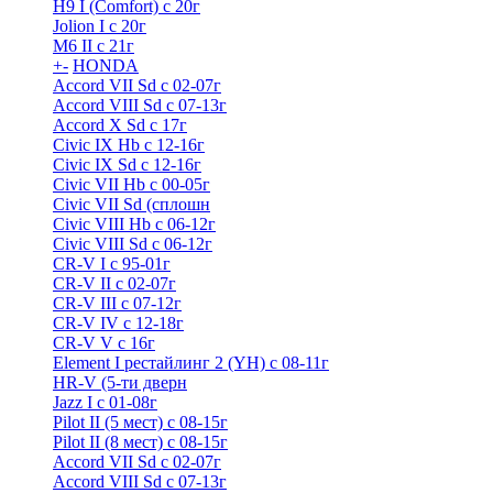
H9 I (Comfort) с 20г
Jolion I с 20г
M6 II с 21г
+
-
HONDA
Accord VII Sd с 02-07г
Accord VIII Sd с 07-13г
Accord X Sd с 17г
Civic IX Hb с 12-16г
Civic IX Sd c 12-16г
Civic VII Hb с 00-05г
Civic VII Sd (сплошн
Civic VIII Hb с 06-12г
Civic VIII Sd с 06-12г
CR-V I с 95-01г
CR-V II с 02-07г
CR-V III с 07-12г
CR-V IV с 12-18г
CR-V V с 16г
Element I рестайлинг 2 (YH) с 08-11г
HR-V (5-ти дверн
Jazz I c 01-08г
Pilot II (5 мест) с 08-15г
Pilot II (8 мест) с 08-15г
Accord VII Sd с 02-07г
Accord VIII Sd с 07-13г