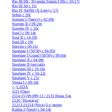
Rio III Hb / Hyundai Solaris I Hb с 10-17г
Rio III Sd c 11г
Rio IV Sd/Hb (X-Line) с 17г
Seltos с 20г
Sorento I (5мест) с 02-09г
Sorento II c 09-20г
Sorento IV с 20г
Soul I с 09-14г
Soul II с 14-19г
Soul III с 19г
Spectra с 00-11г
Sportage I (50/50) с 94-05г
Sportage I Grand (50/50) с 99-04г
Sportage II c 04-08г
Sportage II (рестайл
Sportage III c 10-16г
Sportage IV с 16-22г
Sportage V с 21г
Venga I c 09-18г
+
-
LADA
1111 (Ока)
2114-15 (09,099,13 / 2131 Нива 5дв
2120 "Надежда"
21213-21214 (Niva) 3-х дверн
Kalina I (Sport) с 04-14г