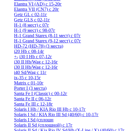
Elantra VI (AD) с 15-20г
Elantra VII (CN7) с 20г
Getz GL с 02-11г
Getz GLS с 02-11г
H-1 (8 мест) c 07г
H-1 (9 мест) c 98-07г
H-1 Grand Starex (8-11 мест) с 07г
H-1 Grand Starex (9-12 мест) с 07г
HD-72 (HD-78) (3 места)
i20 Hb с 08-14г
+
-
i30 I Hb с 07-12г
i30 II Hb/Wag с 12-16г
i30 II Hb/Wag с 12-16г
i40 Sd/Wag с 11г
ix-35 с 10-15г
Matrix с 01-10г
Porter I (3 места)
Santa Fe I (Classic) с 00-12г
Santa Fe II с 06-12г
Santa Fe III c 12-18г
Solaris I Hb / KIA Rio III Hb с 10-17г
Solaris I Sd / KIA Rio III Sd (40/60) с 10-17г
Solaris I Sd (сплошн
Solaris II Sd (сплошной) с 17г
Solaris II Sd / Kia Rio IV Sd/Hb (X-Line / X) (40/60) с 17г