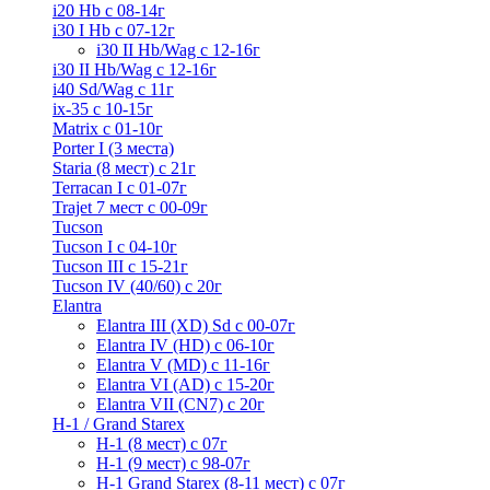
i20 Hb с 08-14г
i30 I Hb с 07-12г
i30 II Hb/Wag с 12-16г
i30 II Hb/Wag с 12-16г
i40 Sd/Wag с 11г
ix-35 с 10-15г
Matrix с 01-10г
Porter I (3 места)
Staria (8 мест) c 21г
Terracan I c 01-07г
Trajet 7 мест с 00-09г
Tucson
Tucson I c 04-10г
Tucson III с 15-21г
Tucson IV (40/60) с 20г
Elantra
Elantra III (XD) Sd c 00-07г
Elantra IV (HD) с 06-10г
Elantra V (MD) c 11-16г
Elantra VI (AD) с 15-20г
Elantra VII (CN7) с 20г
H-1 / Grand Starex
H-1 (8 мест) c 07г
H-1 (9 мест) c 98-07г
H-1 Grand Starex (8-11 мест) с 07г