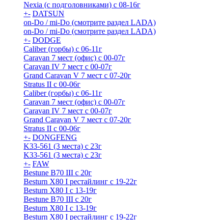
Nexia (с подголовниками) с 08-16г
+
-
DATSUN
on-Do / mi-Do (смотрите раздел LADA)
on-Do / mi-Do (смотрите раздел LADA)
+
-
DODGE
Caliber (горбы) с 06-11г
Caravan 7 мест (офис) с 00-07г
Caravan IV 7 мест с 00-07г
Grand Caravan V 7 мест с 07-20г
Stratus II с 00-06г
Caliber (горбы) с 06-11г
Caravan 7 мест (офис) с 00-07г
Caravan IV 7 мест с 00-07г
Grand Caravan V 7 мест с 07-20г
Stratus II с 00-06г
+
-
DONGFENG
K33-561 (3 места) с 23г
K33-561 (3 места) с 23г
+
-
FAW
Bestune B70 III с 20г
Besturn X80 I рестайлинг с 19-22г
Besturn X80 I с 13-19г
Bestune B70 III с 20г
Besturn X80 I с 13-19г
Besturn X80 I рестайлинг с 19-22г