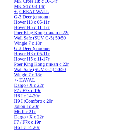
MK Cross Hb с 10-14г
MK Sd с 08-14г
+
-
GREAT WALL
G-3 Deer (сплошн
Hover H3 с 05-11г
Hover H5 с 11-17г
Poer King Kong пикап с 22г
Wall Safe (SUV G-5) 50/50
Wingle 7 с 18г
G-3 Deer (сплошн
Hover H3 с 05-11г
Hover H5 с 11-17г
Poer King Kong пикап с 22г
Wall Safe (SUV G-5) 50/50
Wingle 7 с 18г
+
-
HAVAL
Dargo / Х с 22г
F7 / F7x с 19г
H6 I с 14-20г
H9 I (Comfort) с 20г
Jolion I с 20г
M6 II с 21г
Dargo / Х с 22г
F7 / F7x с 19г
H6 I с 14-20г