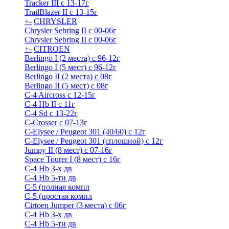
Tracker III с 13-17г
TrailBlazer II с 13-15г
+
-
CHRYSLER
Chrysler Sebring II с 00-06г
Chrysler Sebring II с 00-06г
+
-
CITROEN
Berlingo I (2 места) с 96-12г
Berlingo I (5 мест) с 96-12г
Berlingo II (2 места) с 08г
Berlingo II (5 мест) с 08г
C-4 Airсross с 12-15г
C-4 Hb II с 11г
C-4 Sd c 13-22г
C-Crosser с 07-13г
C-Elysee / Peugeot 301 (40/60) с 12г
C-Elysee / Peugeot 301 (сплошной) с 12г
Jumpy II (8 мест) с 07-16г
Space Tourer I (8 мест) с 16г
С-4 Hb 3-х дв
С-4 Hb 5-ти дв
С-5 (полная компл
С-5 (простая компл
Cirtoen Jumper (3 места) с 06г
С-4 Hb 3-х дв
С-4 Hb 5-ти дв