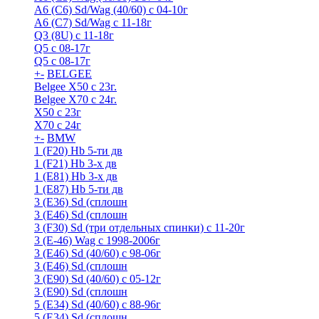
A6 (С6) Sd/Wag (40/60) c 04-10г
А6 (C7) Sd/Wag с 11-18г
Q3 (8U) с 11-18г
Q5 с 08-17г
Q5 с 08-17г
+
-
BELGEE
Belgee X50 с 23г.
Belgee X70 с 24г.
X50 с 23г
X70 с 24г
+
-
BMW
1 (F20) Hb 5-ти дв
1 (F21) Hb 3-х дв
1 (Е81) Hb 3-х дв
1 (Е87) Hb 5-ти дв
3 (E36) Sd (сплошн
3 (E46) Sd (сплошн
3 (F30) Sd (три отдельных спинки) с 11-20г
3 (Е-46) Wag с 1998-2006г
3 (Е46) Sd (40/60) с 98-06г
3 (Е46) Sd (сплошн
3 (Е90) Sd (40/60) с 05-12г
3 (Е90) Sd (сплошн
5 (E34) Sd (40/60) с 88-96г
5 (E34) Sd (сплошн