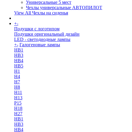
Универсальные 5 мест
Чехлы универсальные АВТОПИЛОТ
View All Чехлы на сиденья
+
-
More
Подушки с логотипом
Подушки оригинальный дизайн
LED - светодиодные лампы
+
-
Галогеновые лампы
HB1
HB3
HB4
HB5
H1
H4
H7
H8
H11
H13
Р15
H18
H27
HB1
HB3
HB4