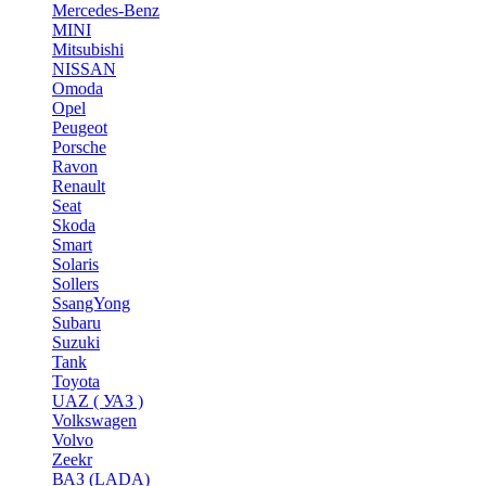
Mercedes-Benz
MINI
Mitsubishi
NISSAN
Omoda
Opel
Peugeot
Porsche
Ravon
Renault
Seat
Skoda
Smart
Solaris
Sollers
SsangYong
Subaru
Suzuki
Tank
Toyota
UAZ ( УАЗ )
Volkswagen
Volvo
Zeekr
ВАЗ (LADA)