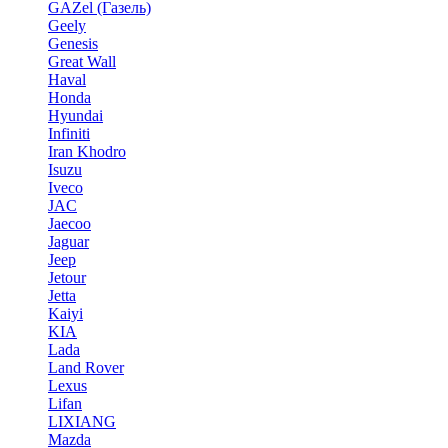
GAZel (Газель)
Geely
Genesis
Great Wall
Haval
Honda
Hyundai
Infiniti
Iran Khodro
Isuzu
Iveco
JAC
Jaecoo
Jaguar
Jeep
Jetour
Jetta
Kaiyi
KIA
Lada
Land Rover
Lexus
Lifan
LIXIANG
Mazda