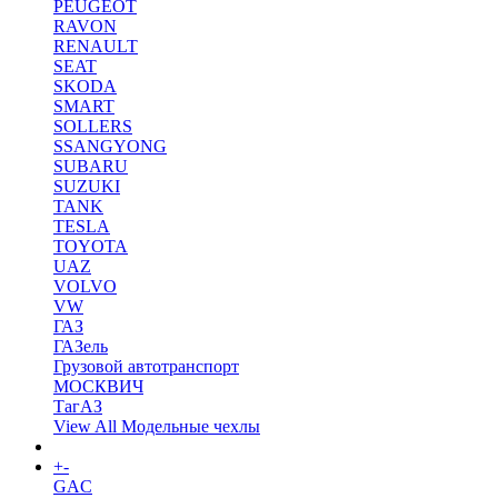
PEUGEOT
RAVON
RENAULT
SEAT
SKODA
SMART
SOLLERS
SSANGYONG
SUBARU
SUZUKI
TANK
TESLA
TOYOTA
UAZ
VOLVO
VW
ГАЗ
ГАЗель
Грузовой автотранспорт
МОСКВИЧ
ТагАЗ
View All Модельные чехлы
+
-
Коврики в салон
GAC